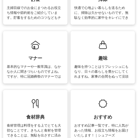
介しています。
主婦目線でのお金にまつわるお役立
快適で心地よい暮らしを送るため
ち情報や節約術をご紹介していま
に、掃除は欠かせないものです。無
す。貯蓄をするためのコツなどもチ
駄なく効率的に家中をキレイにでき
ェックしてみて下さいね♪まだ実践し
るよう、場所ごとの掃除方法やコ
ていないものがあれば、ぜひ取り入
ツ、アイテムをご紹介しています。
れてみてはいかがでしょうか。
掃除が苦手、洗剤で手肌が荒れてし
まう、時間がない、など掃除に関す
るお悩みを解消できるお役立ち情報
がたくさんあります。
マナー
趣味
基本的なマナーや一般常識は、なか
趣味を持つことはリフレッシュにも
なか人に聞きづらいものですよね。
なり、日々の暮らしを豊かにしてく
ですが、特に冠婚葬祭のマナーでは
れますね。家事の合間をぬって没頭
失礼があってはいけませんので、失
できる時間は、忙しくしていても充
敗は避けたいところです。大人とし
実感が味わえます。特にガーデニン
て知っておきたいマナー全般のお役
グやハーブ栽培は人気があり、他に
立ち情報やお悩み解消情報をご紹介
も読書やカメラ、旅行など皆さんが
しています。
楽しめそうな趣味に関する情報をご
紹介しています。
食材辞典
おすすめ
食材管理は料理をする上でとても大
おすすめ記事一覧です。特に人気が
切なことです。きちんと食材を管理
あった情報、お役立ち情報をお届け
できることは、無駄を出さすに済み
いたします！｜シュフーズ