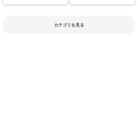
節約にもつながりますね。買う時の
見分け方や保存方法、下処理方法な
どが分かる食材辞典は大いに役立つ
でしょう。食材に関するお役立ち情
報やお悩み解消情報など盛りだくさ
カテゴリを見る
んにご紹介しています。