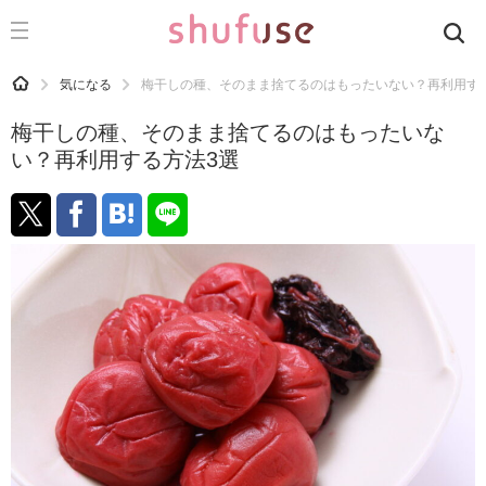
CATEGORY
記事カテゴリ
HOME
気になる
梅干しの種、そのまま捨てるのはもったいない？再利用す
気になる
梅干しの種、そのまま捨てるのはもったいな
運気
い？再利用する方法3選
洗濯
生活の知恵
お金
掃除
マナー
趣味
食材辞典
おすすめ