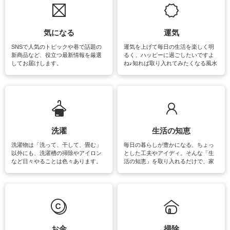
気になる
運気
SNSで人気のトピックや巷で話題の
運気を上げて毎日の生活を楽しく明
新商品など、役立つ最新情報を厳選
るく、ハッピーに過ごしたいですよ
してお届けします。
ね♪知れば取り入れてみたくなる風水
をはじめ、訪れたくなるパワースポ
ットや神社、お寺巡りなど運気をア
ップさせるための情報をご紹介して
います。
洗濯
生活の知恵
洗濯物は「洗って、干して、畳む」
毎日の暮らしが豊かになる、ちょっ
以外にも、洗濯槽の掃除やアイロン
とした工夫やアイディ。そんな「生
など日々やることは色々あります。
活の知恵」を取り入れるだけで、家
素材によっては、洗剤や洗い方を変
事が楽しくなったり便利になるでし
えなくてはいけません。梅雨の季節
ょう。日常のなかで、すぐに実践で
は部屋干しが多くなりニオイ対策も
きるおすすめの裏ワザをご紹介して
必要になりますね。カーテンやラグ
います。
マットなどの大きな洗濯物も、正し
い洗い方をすれば自宅で洗うことが
できます。洗濯に関するお役立ち情
報やお悩み解消のための情報をご紹
お金
掃除