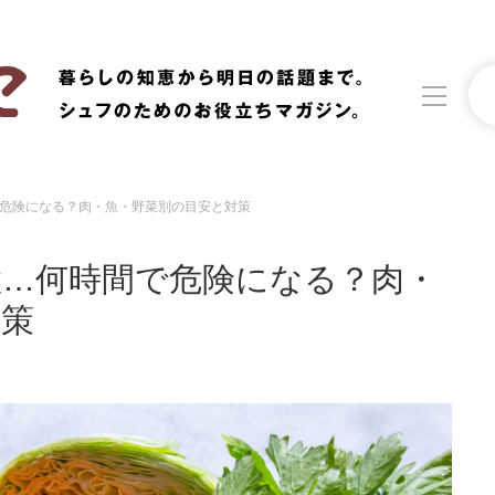
危険になる？肉・魚・野菜別の目安と対策
洗濯
生活の知恵
置…何時間で危険になる？肉・
食材辞典
おすすめ
対策