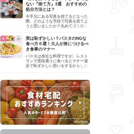
『NG行為』をチェックしましょう。
ない『捨て方』3選 おすすめの
処分方法とは？
今手元にある写真を捨てるとなった
際、どのような手段で写真を捨てよ
うと思いましたか？丸めてゴミ箱に
入れようと思った人は、要注意！写
真は個人情報が詰まっているので、
実は恥ずかしい？パスタのNGな
ただ丸めただけの状態で捨ててしま
食べ方６選！大人が身につけるべ
うのは危険です。写真にすべきでは
き食事のマナー
ない捨て方をまとめているので、ぜ
ひチェックしておきましょう。
パスタは身近な料理ですが、レスト
ランで普段通りに食べるとマナー違
反で恥ずかしい思いをするかもしれ
ません。スプーンの使用やすする音
など、日本人がやりがちな癖を把握
して、正しい食べ方を確認しましょ
う。大人の嗜みとして知っておきた
い新常識を解説します。