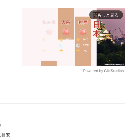
もっと見る
arrow_forward_ios
Powered by 
GliaStudios
M
u
t
e
由
の目安