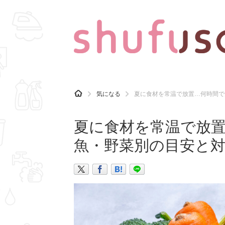
CATEGORY
記事カテゴリ
H
気になる
夏に食材を常温で放置…何時間で
O
気になる
運気
M
E
夏に食材を常温で放
マナー
趣味
魚・野菜別の目安と