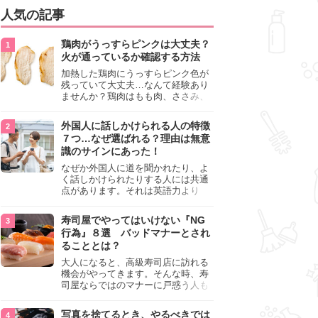
人気の記事
鶏肉がうっすらピンクは大丈夫？
火が通っているか確認する方法
加熱した鶏肉にうっすらピンク色が
残っていて大丈夫…なんて経験あり
ませんか？鶏肉はもも肉、ささみ、
手羽元など各部位によって食感や味
わいが異なり、いろいろと楽しめる
外国人に話しかけられる人の特徴
料理ですが、鶏肉は加熱した後でも
７つ…なぜ選ばれる？理由は無意
うっすらピンク色の部分が大丈夫な
識のサインにあった！
のと気になるときがあります。この
記事では生焼けか火が通っているの
なぜか外国人に道を聞かれたり、よ
かを確認する方法や、鶏肉を調理す
く話しかけられたりする人には共通
るときの注意点を紹介しますので、
点があります。それは英語力より
参考にしてみてくださいね。
も、無意識に発信している「話しか
けても大丈夫」というサインが関係
寿司屋でやってはいけない『NG
しています。よく選ばれる人の特徴
行為』８選 バッドマナーとされ
や、英語が苦手でも焦らない対処
ることとは？
法、自分を守るための注意点を詳し
く解説します。
大人になると、高級寿司店に訪れる
機会がやってきます。そんな時、寿
司屋ならではのマナーに戸惑う人も
少なくありません。本記事では、あ
らためて寿司屋でやってはいけない
写真を捨てるとき、やるべきでは