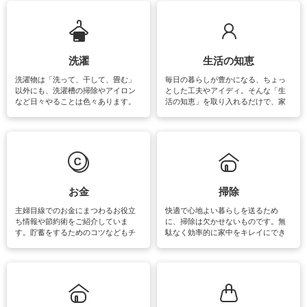
ップさせるための情報をご紹介して
います。
洗濯
生活の知恵
洗濯物は「洗って、干して、畳む」
毎日の暮らしが豊かになる、ちょっ
以外にも、洗濯槽の掃除やアイロン
とした工夫やアイディ。そんな「生
など日々やることは色々あります。
活の知恵」を取り入れるだけで、家
素材によっては、洗剤や洗い方を変
事が楽しくなったり便利になるでし
えなくてはいけません。梅雨の季節
ょう。日常のなかで、すぐに実践で
は部屋干しが多くなりニオイ対策も
きるおすすめの裏ワザをご紹介して
必要になりますね。カーテンやラグ
います。
マットなどの大きな洗濯物も、正し
い洗い方をすれば自宅で洗うことが
できます。洗濯に関するお役立ち情
報やお悩み解消のための情報をご紹
お金
掃除
介しています。
主婦目線でのお金にまつわるお役立
快適で心地よい暮らしを送るため
ち情報や節約術をご紹介していま
に、掃除は欠かせないものです。無
す。貯蓄をするためのコツなどもチ
駄なく効率的に家中をキレイにでき
ェックしてみて下さいね♪まだ実践し
るよう、場所ごとの掃除方法やコ
ていないものがあれば、ぜひ取り入
ツ、アイテムをご紹介しています。
れてみてはいかがでしょうか。
掃除が苦手、洗剤で手肌が荒れてし
まう、時間がない、など掃除に関す
るお悩みを解消できるお役立ち情報
がたくさんあります。