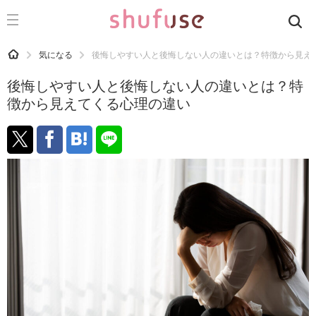
CATEGORY
記事カテゴリ
HOME
気になる
後悔しやすい人と後悔しない人の違いとは？特徴から見え
気になる
後悔しやすい人と後悔しない人の違いとは？特
運気
徴から見えてくる心理の違い
洗濯
生活の知恵
お金
掃除
マナー
趣味
食材辞典
おすすめ