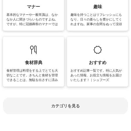
マナー
趣味
基本的なマナーや一般常識は、なか
趣味を持つことはリフレッシュにも
なか人に聞きづらいものですよね。
なり、日々の暮らしを豊かにしてく
ですが、特に冠婚葬祭のマナーでは
れますね。家事の合間をぬって没頭
失礼があってはいけませんので、失
できる時間は、忙しくしていても充
敗は避けたいところです。大人とし
実感が味わえます。特にガーデニン
て知っておきたいマナー全般のお役
グやハーブ栽培は人気があり、他に
立ち情報やお悩み解消情報をご紹介
も読書やカメラ、旅行など皆さんが
しています。
楽しめそうな趣味に関する情報をご
紹介しています。
食材辞典
おすすめ
食材管理は料理をする上でとても大
おすすめ記事一覧です。特に人気が
切なことです。きちんと食材を管理
あった情報、お役立ち情報をお届け
できることは、無駄を出さすに済み
いたします！｜シュフーズ
節約にもつながりますね。買う時の
見分け方や保存方法、下処理方法な
どが分かる食材辞典は大いに役立つ
でしょう。食材に関するお役立ち情
報やお悩み解消情報など盛りだくさ
カテゴリを見る
んにご紹介しています。