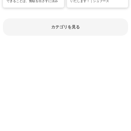
できることは、無駄を出さすに済み
いたします！｜シュフーズ
節約にもつながりますね。買う時の
見分け方や保存方法、下処理方法な
どが分かる食材辞典は大いに役立つ
でしょう。食材に関するお役立ち情
報やお悩み解消情報など盛りだくさ
カテゴリを見る
んにご紹介しています。