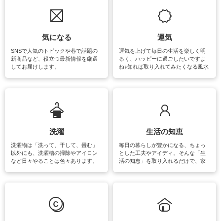
気になる
運気
SNSで人気のトピックや巷で話題の
運気を上げて毎日の生活を楽しく明
新商品など、役立つ最新情報を厳選
るく、ハッピーに過ごしたいですよ
してお届けします。
ね♪知れば取り入れてみたくなる風水
をはじめ、訪れたくなるパワースポ
ットや神社、お寺巡りなど運気をア
ップさせるための情報をご紹介して
います。
洗濯
生活の知恵
洗濯物は「洗って、干して、畳む」
毎日の暮らしが豊かになる、ちょっ
以外にも、洗濯槽の掃除やアイロン
とした工夫やアイディ。そんな「生
など日々やることは色々あります。
活の知恵」を取り入れるだけで、家
素材によっては、洗剤や洗い方を変
事が楽しくなったり便利になるでし
えなくてはいけません。梅雨の季節
ょう。日常のなかで、すぐに実践で
は部屋干しが多くなりニオイ対策も
きるおすすめの裏ワザをご紹介して
必要になりますね。カーテンやラグ
います。
マットなどの大きな洗濯物も、正し
い洗い方をすれば自宅で洗うことが
できます。洗濯に関するお役立ち情