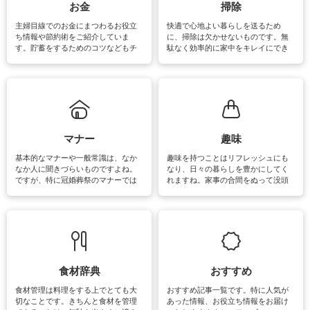
報やお悩み解消のための情報をご紹
お金
掃除
介しています。
主婦目線でのお金にまつわるお役立
快適で心地よい暮らしを送るため
ち情報や節約術をご紹介していま
に、掃除は欠かせないものです。無
す。貯蓄をするためのコツなどもチ
駄なく効率的に家中をキレイにでき
ェックしてみて下さいね♪まだ実践し
るよう、場所ごとの掃除方法やコ
ていないものがあれば、ぜひ取り入
ツ、アイテムをご紹介しています。
れてみてはいかがでしょうか。
掃除が苦手、洗剤で手肌が荒れてし
まう、時間がない、など掃除に関す
るお悩みを解消できるお役立ち情報
がたくさんあります。
マナー
趣味
基本的なマナーや一般常識は、なか
趣味を持つことはリフレッシュにも
なか人に聞きづらいものですよね。
なり、日々の暮らしを豊かにしてく
ですが、特に冠婚葬祭のマナーでは
れますね。家事の合間をぬって没頭
失礼があってはいけませんので、失
できる時間は、忙しくしていても充
敗は避けたいところです。大人とし
実感が味わえます。特にガーデニン
て知っておきたいマナー全般のお役
グやハーブ栽培は人気があり、他に
立ち情報やお悩み解消情報をご紹介
も読書やカメラ、旅行など皆さんが
しています。
楽しめそうな趣味に関する情報をご
紹介しています。
食材辞典
おすすめ
食材管理は料理をする上でとても大
おすすめ記事一覧です。特に人気が
切なことです。きちんと食材を管理
あった情報、お役立ち情報をお届け