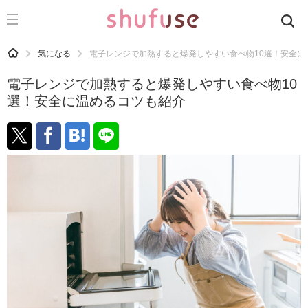
CATEGORY
記事カテゴリ
HOME
気になる
電子レンジで加熱すると爆発しやすい食べ物10選！安全に
気になる
電子レンジで加熱すると爆発しやすい食べ物10
運気
選！安全に温めるコツも紹介
洗濯
生活の知恵
お金
掃除
マナー
趣味
食材辞典
おすすめ