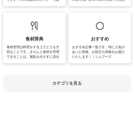
失礼があってはいけませんので、失
できる時間は、忙しくしていても充
敗は避けたいところです。大人とし
実感が味わえます。特にガーデニン
て知っておきたいマナー全般のお役
グやハーブ栽培は人気があり、他に
立ち情報やお悩み解消情報をご紹介
も読書やカメラ、旅行など皆さんが
しています。
楽しめそうな趣味に関する情報をご
紹介しています。
食材辞典
おすすめ
食材管理は料理をする上でとても大
おすすめ記事一覧です。特に人気が
切なことです。きちんと食材を管理
あった情報、お役立ち情報をお届け
できることは、無駄を出さすに済み
いたします！｜シュフーズ
節約にもつながりますね。買う時の
見分け方や保存方法、下処理方法な
どが分かる食材辞典は大いに役立つ
でしょう。食材に関するお役立ち情
報やお悩み解消情報など盛りだくさ
カテゴリを見る
んにご紹介しています。