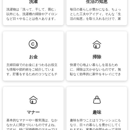
洗濯
生活の知恵
洗濯物は「洗って、干して、畳む」
毎日の暮らしが豊かになる、ちょっ
以外にも、洗濯槽の掃除やアイロン
とした工夫やアイディ。そんな「生
など日々やることは色々あります。
活の知恵」を取り入れるだけで、家
素材によっては、洗剤や洗い方を変
事が楽しくなったり便利になるでし
えなくてはいけません。梅雨の季節
ょう。日常のなかで、すぐに実践で
は部屋干しが多くなりニオイ対策も
きるおすすめの裏ワザをご紹介して
必要になりますね。カーテンやラグ
います。
マットなどの大きな洗濯物も、正し
い洗い方をすれば自宅で洗うことが
できます。洗濯に関するお役立ち情
報やお悩み解消のための情報をご紹
お金
掃除
介しています。
主婦目線でのお金にまつわるお役立
快適で心地よい暮らしを送るため
ち情報や節約術をご紹介していま
に、掃除は欠かせないものです。無
す。貯蓄をするためのコツなどもチ
駄なく効率的に家中をキレイにでき
ェックしてみて下さいね♪まだ実践し
るよう、場所ごとの掃除方法やコ
ていないものがあれば、ぜひ取り入
ツ、アイテムをご紹介しています。
れてみてはいかがでしょうか。
掃除が苦手、洗剤で手肌が荒れてし
まう、時間がない、など掃除に関す
るお悩みを解消できるお役立ち情報
がたくさんあります。
マナー
趣味
基本的なマナーや一般常識は、なか
趣味を持つことはリフレッシュにも
なか人に聞きづらいものですよね。
なり、日々の暮らしを豊かにしてく
ですが、特に冠婚葬祭のマナーでは
れますね。家事の合間をぬって没頭