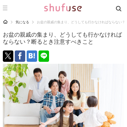
CATEGORY
記事カテゴリ
HOME
気になる
お盆の親戚の集まり、どうしても行かなければならない？
気になる
お盆の親戚の集まり、どうしても行かなければ
運気
ならない？断るとき注意すべきこと
洗濯
生活の知恵
お金
掃除
マナー
趣味
食材辞典
おすすめ