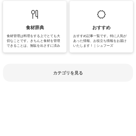
て知っておきたいマナー全般のお役
グやハーブ栽培は人気があり、他に
立ち情報やお悩み解消情報をご紹介
も読書やカメラ、旅行など皆さんが
しています。
楽しめそうな趣味に関する情報をご
紹介しています。
食材辞典
おすすめ
食材管理は料理をする上でとても大
おすすめ記事一覧です。特に人気が
切なことです。きちんと食材を管理
あった情報、お役立ち情報をお届け
できることは、無駄を出さすに済み
いたします！｜シュフーズ
節約にもつながりますね。買う時の
見分け方や保存方法、下処理方法な
どが分かる食材辞典は大いに役立つ
でしょう。食材に関するお役立ち情
報やお悩み解消情報など盛りだくさ
カテゴリを見る
んにご紹介しています。