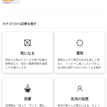
カテゴリから記事を探す
気になる
運気
SNSで人気のトピックや巷で話題の
運気を上げて毎日の生活を楽しく明
新商品など、役立つ最新情報を厳選
るく、ハッピーに過ごしたいですよ
してお届けします。
ね♪知れば取り入れてみたくなる風水
をはじめ、訪れたくなるパワースポ
ットや神社、お寺巡りなど運気をア
ップさせるための情報をご紹介して
います。
洗濯
生活の知恵
洗濯物は「洗って、干して、畳む」
毎日の暮らしが豊かになる、ちょっ