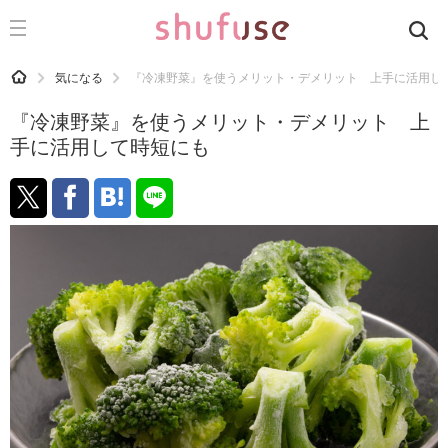
CATEGORY
記事カテゴリ
HOME
気になる
『冷凍野菜』を使うメリット・デメリット 上手に活用し
気になる
『冷凍野菜』を使うメリット・デメリット 上
運気
手に活用して時短にも
洗濯
生活の知恵
お金
掃除
マナー
趣味
食材辞典
おすすめ