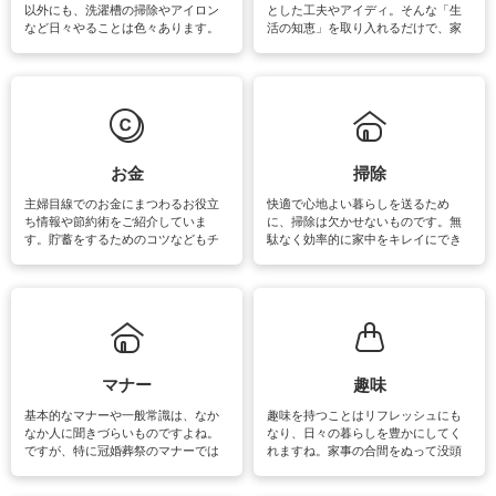
以外にも、洗濯槽の掃除やアイロン
とした工夫やアイディ。そんな「生
など日々やることは色々あります。
活の知恵」を取り入れるだけで、家
素材によっては、洗剤や洗い方を変
事が楽しくなったり便利になるでし
えなくてはいけません。梅雨の季節
ょう。日常のなかで、すぐに実践で
は部屋干しが多くなりニオイ対策も
きるおすすめの裏ワザをご紹介して
必要になりますね。カーテンやラグ
います。
マットなどの大きな洗濯物も、正し
い洗い方をすれば自宅で洗うことが
できます。洗濯に関するお役立ち情
報やお悩み解消のための情報をご紹
お金
掃除
介しています。
主婦目線でのお金にまつわるお役立
快適で心地よい暮らしを送るため
ち情報や節約術をご紹介していま
に、掃除は欠かせないものです。無
す。貯蓄をするためのコツなどもチ
駄なく効率的に家中をキレイにでき
ェックしてみて下さいね♪まだ実践し
るよう、場所ごとの掃除方法やコ
ていないものがあれば、ぜひ取り入
ツ、アイテムをご紹介しています。
れてみてはいかがでしょうか。
掃除が苦手、洗剤で手肌が荒れてし
まう、時間がない、など掃除に関す
るお悩みを解消できるお役立ち情報
がたくさんあります。
マナー
趣味
基本的なマナーや一般常識は、なか
趣味を持つことはリフレッシュにも
なか人に聞きづらいものですよね。
なり、日々の暮らしを豊かにしてく
ですが、特に冠婚葬祭のマナーでは
れますね。家事の合間をぬって没頭
失礼があってはいけませんので、失
できる時間は、忙しくしていても充
敗は避けたいところです。大人とし
実感が味わえます。特にガーデニン