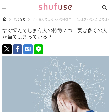
CATEGORY
記事カテゴリ
HOME
気になる
すぐ悩んでしまう人の特徴７つ…実は多くの人が当てはま
気になる
すぐ悩んでしまう人の特徴７つ…実は多くの人
運気
が当てはまっている？
洗濯
生活の知恵
お金
掃除
マナー
趣味
食材辞典
おすすめ