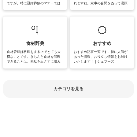
ですが、特に冠婚葬祭のマナーでは
れますね。家事の合間をぬって没頭
失礼があってはいけませんので、失
できる時間は、忙しくしていても充
敗は避けたいところです。大人とし
実感が味わえます。特にガーデニン
て知っておきたいマナー全般のお役
グやハーブ栽培は人気があり、他に
立ち情報やお悩み解消情報をご紹介
も読書やカメラ、旅行など皆さんが
しています。
楽しめそうな趣味に関する情報をご
紹介しています。
食材辞典
おすすめ
食材管理は料理をする上でとても大
おすすめ記事一覧です。特に人気が
切なことです。きちんと食材を管理
あった情報、お役立ち情報をお届け
できることは、無駄を出さすに済み
いたします！｜シュフーズ
節約にもつながりますね。買う時の
見分け方や保存方法、下処理方法な
どが分かる食材辞典は大いに役立つ
でしょう。食材に関するお役立ち情
報やお悩み解消情報など盛りだくさ
カテゴリを見る
んにご紹介しています。