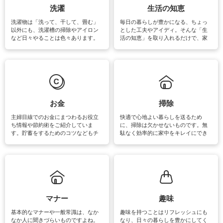
洗濯
生活の知恵
洗濯物は「洗って、干して、畳む」
毎日の暮らしが豊かになる、ちょっ
以外にも、洗濯槽の掃除やアイロン
とした工夫やアイディ。そんな「生
など日々やることは色々あります。
活の知恵」を取り入れるだけで、家
素材によっては、洗剤や洗い方を変
事が楽しくなったり便利になるでし
えなくてはいけません。梅雨の季節
ょう。日常のなかで、すぐに実践で
は部屋干しが多くなりニオイ対策も
きるおすすめの裏ワザをご紹介して
必要になりますね。カーテンやラグ
います。
マットなどの大きな洗濯物も、正し
い洗い方をすれば自宅で洗うことが
できます。洗濯に関するお役立ち情
報やお悩み解消のための情報をご紹
お金
掃除
介しています。
主婦目線でのお金にまつわるお役立
快適で心地よい暮らしを送るため
ち情報や節約術をご紹介していま
に、掃除は欠かせないものです。無
す。貯蓄をするためのコツなどもチ
駄なく効率的に家中をキレイにでき
ェックしてみて下さいね♪まだ実践し
るよう、場所ごとの掃除方法やコ
ていないものがあれば、ぜひ取り入
ツ、アイテムをご紹介しています。
れてみてはいかがでしょうか。
掃除が苦手、洗剤で手肌が荒れてし
まう、時間がない、など掃除に関す
るお悩みを解消できるお役立ち情報
がたくさんあります。
マナー
趣味
基本的なマナーや一般常識は、なか
趣味を持つことはリフレッシュにも
なか人に聞きづらいものですよね。
なり、日々の暮らしを豊かにしてく