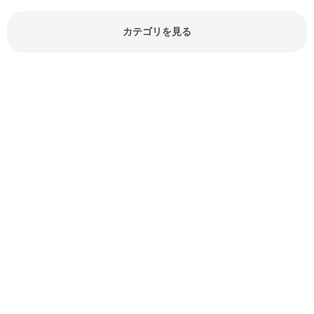
どが分かる食材辞典は大いに役立つ
でしょう。食材に関するお役立ち情
報やお悩み解消情報など盛りだくさ
カテゴリを見る
んにご紹介しています。