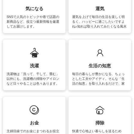
気になる
運気
SNSで人気のトピックや巷で話題の
運気を上げて毎日の生活を楽しく明
新商品など、役立つ最新情報を厳選
るく、ハッピーに過ごしたいですよ
してお届けします。
ね♪知れば取り入れてみたくなる風水
をはじめ、訪れたくなるパワースポ
ットや神社、お寺巡りなど運気をア
ップさせるための情報をご紹介して
います。
洗濯
生活の知恵
洗濯物は「洗って、干して、畳む」
毎日の暮らしが豊かになる、ちょっ
以外にも、洗濯槽の掃除やアイロン
とした工夫やアイディ。そんな「生
など日々やることは色々あります。
活の知恵」を取り入れるだけで、家
素材によっては、洗剤や洗い方を変
事が楽しくなったり便利になるでし
えなくてはいけません。梅雨の季節
ょう。日常のなかで、すぐに実践で
は部屋干しが多くなりニオイ対策も
きるおすすめの裏ワザをご紹介して
必要になりますね。カーテンやラグ
います。
マットなどの大きな洗濯物も、正し
い洗い方をすれば自宅で洗うことが
できます。洗濯に関するお役立ち情
報やお悩み解消のための情報をご紹
お金
掃除
介しています。
主婦目線でのお金にまつわるお役立
快適で心地よい暮らしを送るため