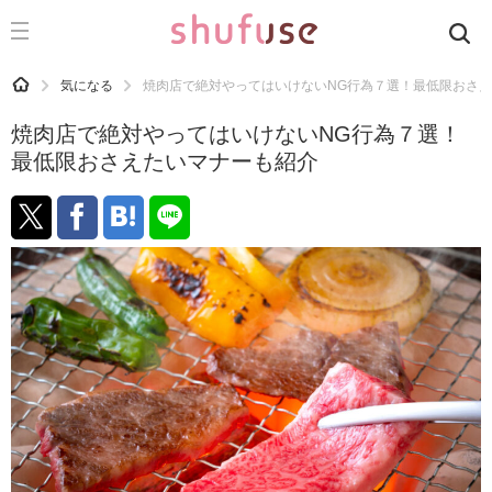
CATEGORY
記事カテゴリ
HOME
気になる
焼肉店で絶対やってはいけないNG行為７選！最低限おさ
気になる
焼肉店で絶対やってはいけないNG行為７選！
運気
最低限おさえたいマナーも紹介
洗濯
生活の知恵
お金
掃除
マナー
趣味
食材辞典
おすすめ