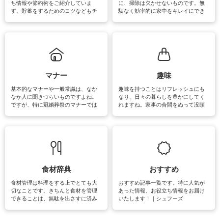
ち情報や節約術をご紹介していま
に、掃除は欠かせないものです。無
す。貯蓄をするためのコツなどもチ
駄なく効率的に家中をキレイにでき
ェックしてみて下さいね♪まだ実践し
るよう、場所ごとの掃除方法やコ
ていないものがあれば、ぜひ取り入
ツ、アイテムをご紹介しています。
れてみてはいかがでしょうか。
掃除が苦手、洗剤で手肌が荒れてし
まう、時間がない、など掃除に関す
るお悩みを解消できるお役立ち情報
がたくさんあります。
マナー
趣味
基本的なマナーや一般常識は、なか
趣味を持つことはリフレッシュにも
なか人に聞きづらいものですよね。
なり、日々の暮らしを豊かにしてく
ですが、特に冠婚葬祭のマナーでは
れますね。家事の合間をぬって没頭
失礼があってはいけませんので、失
できる時間は、忙しくしていても充
敗は避けたいところです。大人とし
実感が味わえます。特にガーデニン
て知っておきたいマナー全般のお役
グやハーブ栽培は人気があり、他に
立ち情報やお悩み解消情報をご紹介
も読書やカメラ、旅行など皆さんが
しています。
楽しめそうな趣味に関する情報をご
紹介しています。
食材辞典
おすすめ
食材管理は料理をする上でとても大
おすすめ記事一覧です。特に人気が
切なことです。きちんと食材を管理
あった情報、お役立ち情報をお届け
できることは、無駄を出さすに済み
いたします！｜シュフーズ
節約にもつながりますね。買う時の
見分け方や保存方法、下処理方法な