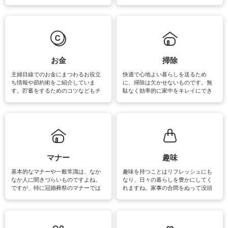
素材によっては、洗剤や洗い方を変
事が楽しくなったり便利になるでし
えなくてはいけません。梅雨の季節
ょう。日常のなかで、すぐに実践で
は部屋干しが多くなりニオイ対策も
きるおすすめの裏ワザをご紹介して
必要になりますね。カーテンやラグ
います。
マットなどの大きな洗濯物も、正し
い洗い方をすれば自宅で洗うことが
できます。洗濯に関するお役立ち情
報やお悩み解消のための情報をご紹
お金
掃除
介しています。
主婦目線でのお金にまつわるお役立
快適で心地よい暮らしを送るため
ち情報や節約術をご紹介していま
に、掃除は欠かせないものです。無
す。貯蓄をするためのコツなどもチ
駄なく効率的に家中をキレイにでき
ェックしてみて下さいね♪まだ実践し
るよう、場所ごとの掃除方法やコ
ていないものがあれば、ぜひ取り入
ツ、アイテムをご紹介しています。
れてみてはいかがでしょうか。
掃除が苦手、洗剤で手肌が荒れてし
まう、時間がない、など掃除に関す
るお悩みを解消できるお役立ち情報
がたくさんあります。
マナー
趣味
基本的なマナーや一般常識は、なか
趣味を持つことはリフレッシュにも
なか人に聞きづらいものですよね。
なり、日々の暮らしを豊かにしてく
ですが、特に冠婚葬祭のマナーでは
れますね。家事の合間をぬって没頭
失礼があってはいけませんので、失
できる時間は、忙しくしていても充
敗は避けたいところです。大人とし
実感が味わえます。特にガーデニン
て知っておきたいマナー全般のお役
グやハーブ栽培は人気があり、他に
立ち情報やお悩み解消情報をご紹介
も読書やカメラ、旅行など皆さんが