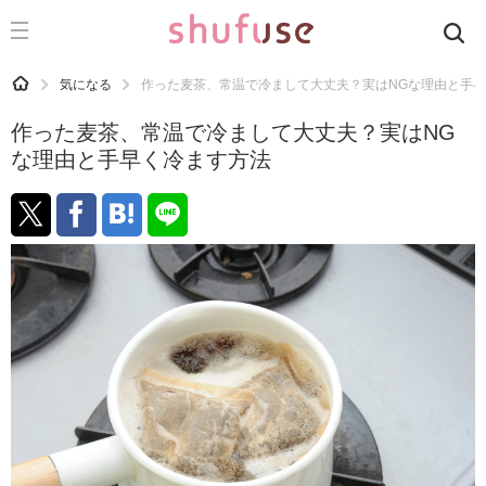
CATEGORY
記事カテゴリ
HOME
気になる
作った麦茶、常温で冷まして大丈夫？実はNGな理由と手
気になる
作った麦茶、常温で冷まして大丈夫？実はNG
運気
な理由と手早く冷ます方法
洗濯
生活の知恵
お金
掃除
マナー
趣味
食材辞典
おすすめ