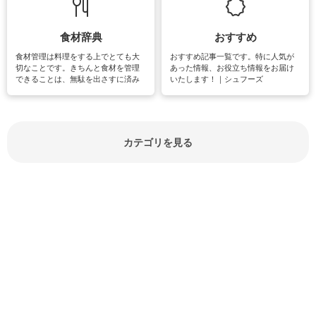
しています。
楽しめそうな趣味に関する情報をご
紹介しています。
食材辞典
おすすめ
食材管理は料理をする上でとても大
おすすめ記事一覧です。特に人気が
切なことです。きちんと食材を管理
あった情報、お役立ち情報をお届け
できることは、無駄を出さすに済み
いたします！｜シュフーズ
節約にもつながりますね。買う時の
見分け方や保存方法、下処理方法な
どが分かる食材辞典は大いに役立つ
でしょう。食材に関するお役立ち情
報やお悩み解消情報など盛りだくさ
カテゴリを見る
んにご紹介しています。