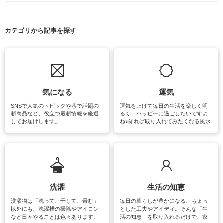
カテゴリから記事を探す
気になる
運気
SNSで人気のトピックや巷で話題の
運気を上げて毎日の生活を楽しく明
新商品など、役立つ最新情報を厳選
るく、ハッピーに過ごしたいですよ
してお届けします。
ね♪知れば取り入れてみたくなる風水
をはじめ、訪れたくなるパワースポ
ットや神社、お寺巡りなど運気をア
ップさせるための情報をご紹介して
います。
洗濯
生活の知恵
洗濯物は「洗って、干して、畳む」
毎日の暮らしが豊かになる、ちょっ
以外にも、洗濯槽の掃除やアイロン
とした工夫やアイディ。そんな「生
など日々やることは色々あります。
活の知恵」を取り入れるだけで、家