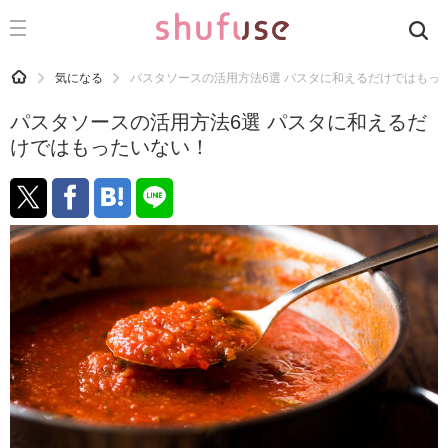
CATEGORY
記事カテゴリ
HOME
気になる
パスタソースの活用方法6選 パスタに和えるだけではもっ
気になる
パスタソースの活用方法6選 パスタに和えるだ
運気
けではもったいない！
洗濯
生活の知恵
お金
掃除
マナー
趣味
食材辞典
おすすめ