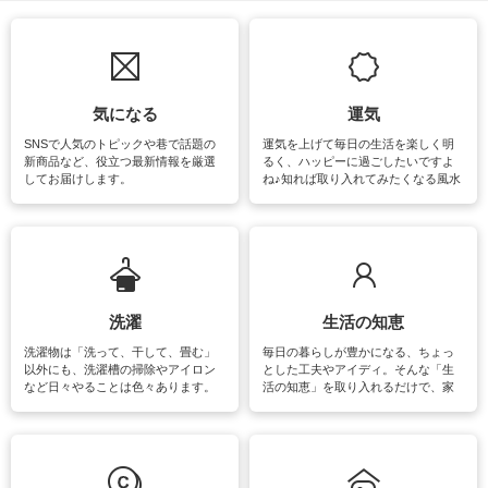
気になる
運気
SNSで人気のトピックや巷で話題の
運気を上げて毎日の生活を楽しく明
新商品など、役立つ最新情報を厳選
るく、ハッピーに過ごしたいですよ
してお届けします。
ね♪知れば取り入れてみたくなる風水
をはじめ、訪れたくなるパワースポ
ットや神社、お寺巡りなど運気をア
ップさせるための情報をご紹介して
います。
洗濯
生活の知恵
洗濯物は「洗って、干して、畳む」
毎日の暮らしが豊かになる、ちょっ
以外にも、洗濯槽の掃除やアイロン
とした工夫やアイディ。そんな「生
など日々やることは色々あります。
活の知恵」を取り入れるだけで、家
素材によっては、洗剤や洗い方を変
事が楽しくなったり便利になるでし
えなくてはいけません。梅雨の季節
ょう。日常のなかで、すぐに実践で
は部屋干しが多くなりニオイ対策も
きるおすすめの裏ワザをご紹介して
必要になりますね。カーテンやラグ
います。
マットなどの大きな洗濯物も、正し