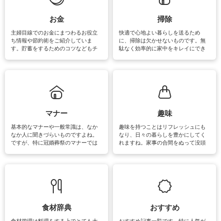
い洗い方をすれば自宅で洗うことが
できます。洗濯に関するお役立ち情
報やお悩み解消のための情報をご紹
お金
掃除
介しています。
主婦目線でのお金にまつわるお役立
快適で心地よい暮らしを送るため
ち情報や節約術をご紹介していま
に、掃除は欠かせないものです。無
す。貯蓄をするためのコツなどもチ
駄なく効率的に家中をキレイにでき
ェックしてみて下さいね♪まだ実践し
るよう、場所ごとの掃除方法やコ
ていないものがあれば、ぜひ取り入
ツ、アイテムをご紹介しています。
れてみてはいかがでしょうか。
掃除が苦手、洗剤で手肌が荒れてし
まう、時間がない、など掃除に関す
るお悩みを解消できるお役立ち情報
がたくさんあります。
マナー
趣味
基本的なマナーや一般常識は、なか
趣味を持つことはリフレッシュにも
なか人に聞きづらいものですよね。
なり、日々の暮らしを豊かにしてく
ですが、特に冠婚葬祭のマナーでは
れますね。家事の合間をぬって没頭
失礼があってはいけませんので、失
できる時間は、忙しくしていても充
敗は避けたいところです。大人とし
実感が味わえます。特にガーデニン
て知っておきたいマナー全般のお役
グやハーブ栽培は人気があり、他に
立ち情報やお悩み解消情報をご紹介
も読書やカメラ、旅行など皆さんが
しています。
楽しめそうな趣味に関する情報をご
紹介しています。
食材辞典
おすすめ