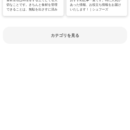
食材管理は料理をする上でとても大
おすすめ記事一覧です。特に人気が
切なことです。きちんと食材を管理
あった情報、お役立ち情報をお届け
できることは、無駄を出さすに済み
いたします！｜シュフーズ
節約にもつながりますね。買う時の
見分け方や保存方法、下処理方法な
どが分かる食材辞典は大いに役立つ
でしょう。食材に関するお役立ち情
報やお悩み解消情報など盛りだくさ
カテゴリを見る
んにご紹介しています。