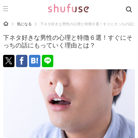
CATEGORY
記事カテゴリ
HOME
気になる
下ネタ好きな男性の心理と特徴６選！すぐにそっちの話に
気になる
下ネタ好きな男性の心理と特徴６選！すぐにそ
運気
っちの話にもっていく理由とは？
洗濯
生活の知恵
お金
掃除
マナー
趣味
食材辞典
おすすめ