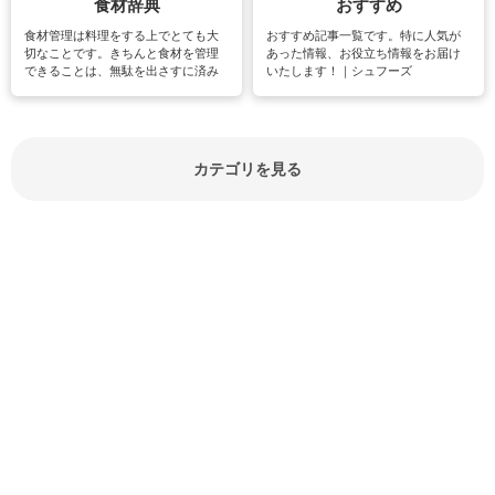
食材辞典
おすすめ
食材管理は料理をする上でとても大
おすすめ記事一覧です。特に人気が
切なことです。きちんと食材を管理
あった情報、お役立ち情報をお届け
できることは、無駄を出さすに済み
いたします！｜シュフーズ
節約にもつながりますね。買う時の
見分け方や保存方法、下処理方法な
どが分かる食材辞典は大いに役立つ
でしょう。食材に関するお役立ち情
報やお悩み解消情報など盛りだくさ
カテゴリを見る
んにご紹介しています。