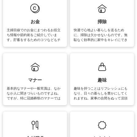
必要になりますね。カーテンやラグ
います。
マットなどの大きな洗濯物も、正し
い洗い方をすれば自宅で洗うことが
できます。洗濯に関するお役立ち情
報やお悩み解消のための情報をご紹
お金
掃除
介しています。
主婦目線でのお金にまつわるお役立
快適で心地よい暮らしを送るため
ち情報や節約術をご紹介していま
に、掃除は欠かせないものです。無
す。貯蓄をするためのコツなどもチ
駄なく効率的に家中をキレイにでき
ェックしてみて下さいね♪まだ実践し
るよう、場所ごとの掃除方法やコ
ていないものがあれば、ぜひ取り入
ツ、アイテムをご紹介しています。
れてみてはいかがでしょうか。
掃除が苦手、洗剤で手肌が荒れてし
まう、時間がない、など掃除に関す
るお悩みを解消できるお役立ち情報
がたくさんあります。
マナー
趣味
基本的なマナーや一般常識は、なか
趣味を持つことはリフレッシュにも
なか人に聞きづらいものですよね。
なり、日々の暮らしを豊かにしてく
ですが、特に冠婚葬祭のマナーでは
れますね。家事の合間をぬって没頭
失礼があってはいけませんので、失
できる時間は、忙しくしていても充
敗は避けたいところです。大人とし
実感が味わえます。特にガーデニン
て知っておきたいマナー全般のお役
グやハーブ栽培は人気があり、他に
立ち情報やお悩み解消情報をご紹介
も読書やカメラ、旅行など皆さんが
しています。
楽しめそうな趣味に関する情報をご
紹介しています。