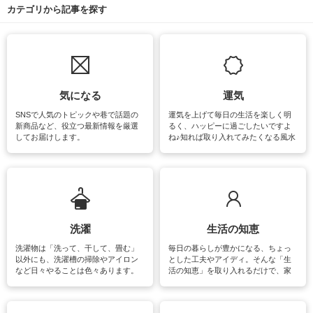
カテゴリから記事を探す
気になる
運気
SNSで人気のトピックや巷で話題の
運気を上げて毎日の生活を楽しく明
新商品など、役立つ最新情報を厳選
るく、ハッピーに過ごしたいですよ
してお届けします。
ね♪知れば取り入れてみたくなる風水
をはじめ、訪れたくなるパワースポ
ットや神社、お寺巡りなど運気をア
ップさせるための情報をご紹介して
います。
洗濯
生活の知恵
洗濯物は「洗って、干して、畳む」
毎日の暮らしが豊かになる、ちょっ
以外にも、洗濯槽の掃除やアイロン
とした工夫やアイディ。そんな「生
など日々やることは色々あります。
活の知恵」を取り入れるだけで、家
素材によっては、洗剤や洗い方を変
事が楽しくなったり便利になるでし
えなくてはいけません。梅雨の季節
ょう。日常のなかで、すぐに実践で
は部屋干しが多くなりニオイ対策も
きるおすすめの裏ワザをご紹介して