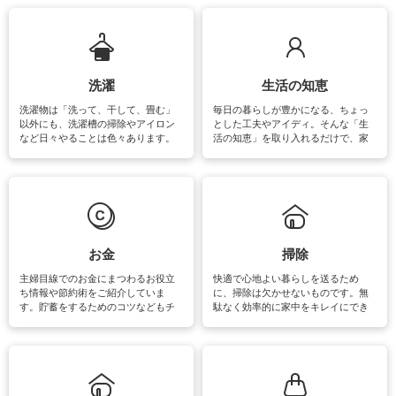
ップさせるための情報をご紹介して
います。
洗濯
生活の知恵
洗濯物は「洗って、干して、畳む」
毎日の暮らしが豊かになる、ちょっ
以外にも、洗濯槽の掃除やアイロン
とした工夫やアイディ。そんな「生
など日々やることは色々あります。
活の知恵」を取り入れるだけで、家
素材によっては、洗剤や洗い方を変
事が楽しくなったり便利になるでし
えなくてはいけません。梅雨の季節
ょう。日常のなかで、すぐに実践で
は部屋干しが多くなりニオイ対策も
きるおすすめの裏ワザをご紹介して
必要になりますね。カーテンやラグ
います。
マットなどの大きな洗濯物も、正し
い洗い方をすれば自宅で洗うことが
できます。洗濯に関するお役立ち情
報やお悩み解消のための情報をご紹
お金
掃除
介しています。
主婦目線でのお金にまつわるお役立
快適で心地よい暮らしを送るため
ち情報や節約術をご紹介していま
に、掃除は欠かせないものです。無
す。貯蓄をするためのコツなどもチ
駄なく効率的に家中をキレイにでき
ェックしてみて下さいね♪まだ実践し
るよう、場所ごとの掃除方法やコ
ていないものがあれば、ぜひ取り入
ツ、アイテムをご紹介しています。
れてみてはいかがでしょうか。
掃除が苦手、洗剤で手肌が荒れてし
まう、時間がない、など掃除に関す
るお悩みを解消できるお役立ち情報
がたくさんあります。