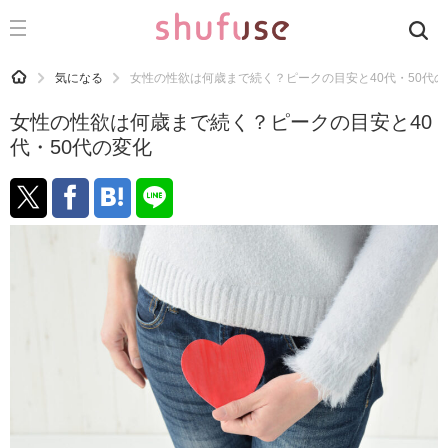
CATEGORY
記事カテゴリ
HOME
気になる
女性の性欲は何歳まで続く？ピークの目安と40代・50代の
気になる
女性の性欲は何歳まで続く？ピークの目安と40
運気
代・50代の変化
洗濯
生活の知恵
お金
掃除
マナー
趣味
食材辞典
おすすめ