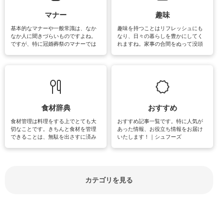
マナー
趣味
基本的なマナーや一般常識は、なか
趣味を持つことはリフレッシュにも
なか人に聞きづらいものですよね。
なり、日々の暮らしを豊かにしてく
ですが、特に冠婚葬祭のマナーでは
れますね。家事の合間をぬって没頭
失礼があってはいけませんので、失
できる時間は、忙しくしていても充
敗は避けたいところです。大人とし
実感が味わえます。特にガーデニン
て知っておきたいマナー全般のお役
グやハーブ栽培は人気があり、他に
立ち情報やお悩み解消情報をご紹介
も読書やカメラ、旅行など皆さんが
しています。
楽しめそうな趣味に関する情報をご
紹介しています。
食材辞典
おすすめ
食材管理は料理をする上でとても大
おすすめ記事一覧です。特に人気が
切なことです。きちんと食材を管理
あった情報、お役立ち情報をお届け
できることは、無駄を出さすに済み
いたします！｜シュフーズ
節約にもつながりますね。買う時の
見分け方や保存方法、下処理方法な
どが分かる食材辞典は大いに役立つ
でしょう。食材に関するお役立ち情
報やお悩み解消情報など盛りだくさ
カテゴリを見る
んにご紹介しています。