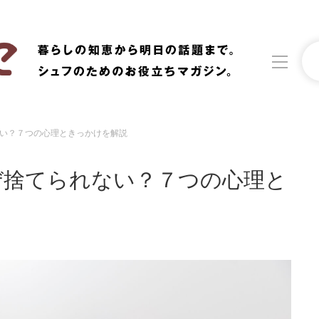
い？７つの心理ときっかけを解説
洗濯
生活の知恵
ぜ捨てられない？７つの心理と
食材辞典
おすすめ