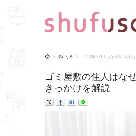
CATEGORY
記事カテゴリ
H
気になる
ゴミ屋敷の住人はなぜ捨てられな
O
気になる
運気
M
E
ゴミ屋敷の住人はな
マナー
趣味
きっかけを解説