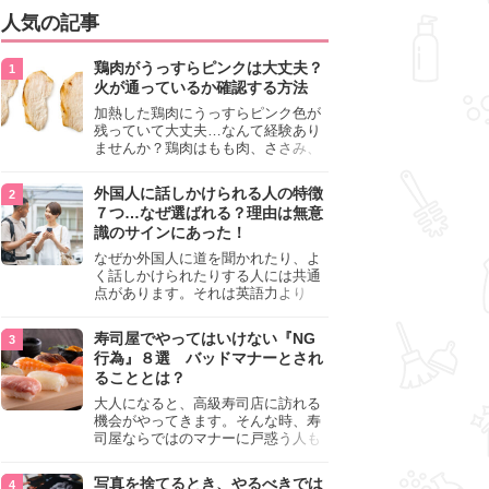
人気の記事
鶏肉がうっすらピンクは大丈夫？
火が通っているか確認する方法
加熱した鶏肉にうっすらピンク色が
残っていて大丈夫…なんて経験あり
ませんか？鶏肉はもも肉、ささみ、
手羽元など各部位によって食感や味
わいが異なり、いろいろと楽しめる
外国人に話しかけられる人の特徴
料理ですが、鶏肉は加熱した後でも
７つ…なぜ選ばれる？理由は無意
うっすらピンク色の部分が大丈夫な
識のサインにあった！
のと気になるときがあります。この
記事では生焼けか火が通っているの
なぜか外国人に道を聞かれたり、よ
かを確認する方法や、鶏肉を調理す
く話しかけられたりする人には共通
るときの注意点を紹介しますので、
点があります。それは英語力より
参考にしてみてくださいね。
も、無意識に発信している「話しか
けても大丈夫」というサインが関係
寿司屋でやってはいけない『NG
しています。よく選ばれる人の特徴
行為』８選 バッドマナーとされ
や、英語が苦手でも焦らない対処
ることとは？
法、自分を守るための注意点を詳し
く解説します。
大人になると、高級寿司店に訪れる
機会がやってきます。そんな時、寿
司屋ならではのマナーに戸惑う人も
少なくありません。本記事では、あ
らためて寿司屋でやってはいけない
写真を捨てるとき、やるべきでは