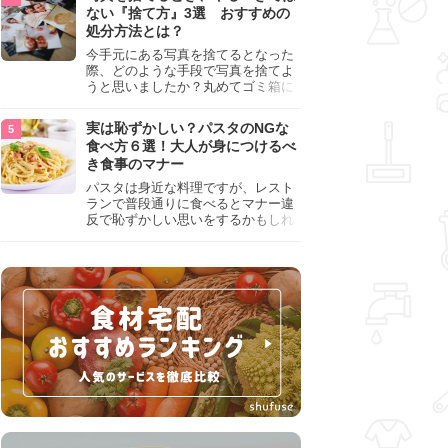
『NG行為』をチェックしましょう。
ない『捨て方』3選 おすすめの
処分方法とは？
今手元にある写真を捨てるとなった
際、どのような手段で写真を捨てよ
うと思いましたか？丸めてゴミ箱に
入れようと思った人は、要注意！写
真は個人情報が詰まっているので、
実は恥ずかしい？パスタのNGな
ただ丸めただけの状態で捨ててしま
食べ方６選！大人が身につけるべ
うのは危険です。写真にすべきでは
き食事のマナー
ない捨て方をまとめているので、ぜ
ひチェックしておきましょう。
パスタは身近な料理ですが、レスト
ランで普段通りに食べるとマナー違
反で恥ずかしい思いをするかもしれ
ません。スプーンの使用やすする音
など、日本人がやりがちな癖を把握
して、正しい食べ方を確認しましょ
う。大人の嗜みとして知っておきた
い新常識を解説します。