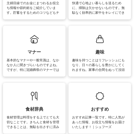
主婦目線でのお金にまつわるお役立
快適で心地よい暮らしを送るため
ち情報や節約術をご紹介していま
に、掃除は欠かせないものです。無
す。貯蓄をするためのコツなどもチ
駄なく効率的に家中をキレイにでき
ェックしてみて下さいね♪まだ実践し
るよう、場所ごとの掃除方法やコ
ていないものがあれば、ぜひ取り入
ツ、アイテムをご紹介しています。
れてみてはいかがでしょうか。
掃除が苦手、洗剤で手肌が荒れてし
まう、時間がない、など掃除に関す
るお悩みを解消できるお役立ち情報
がたくさんあります。
マナー
趣味
基本的なマナーや一般常識は、なか
趣味を持つことはリフレッシュにも
なか人に聞きづらいものですよね。
なり、日々の暮らしを豊かにしてく
ですが、特に冠婚葬祭のマナーでは
れますね。家事の合間をぬって没頭
失礼があってはいけませんので、失
できる時間は、忙しくしていても充
敗は避けたいところです。大人とし
実感が味わえます。特にガーデニン
て知っておきたいマナー全般のお役
グやハーブ栽培は人気があり、他に
立ち情報やお悩み解消情報をご紹介
も読書やカメラ、旅行など皆さんが
しています。
楽しめそうな趣味に関する情報をご
紹介しています。
食材辞典
おすすめ
食材管理は料理をする上でとても大
おすすめ記事一覧です。特に人気が
切なことです。きちんと食材を管理
あった情報、お役立ち情報をお届け
できることは、無駄を出さすに済み
いたします！｜シュフーズ
節約にもつながりますね。買う時の