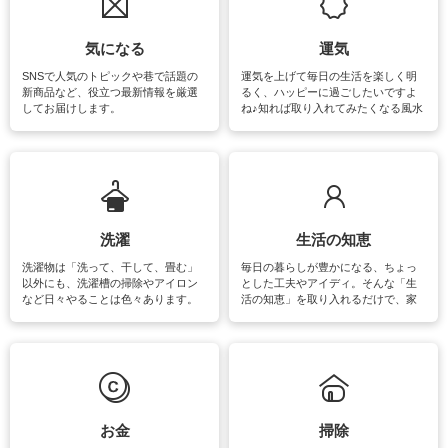
気になる
運気
SNSで人気のトピックや巷で話題の
運気を上げて毎日の生活を楽しく明
新商品など、役立つ最新情報を厳選
るく、ハッピーに過ごしたいですよ
してお届けします。
ね♪知れば取り入れてみたくなる風水
をはじめ、訪れたくなるパワースポ
ットや神社、お寺巡りなど運気をア
ップさせるための情報をご紹介して
います。
洗濯
生活の知恵
洗濯物は「洗って、干して、畳む」
毎日の暮らしが豊かになる、ちょっ
以外にも、洗濯槽の掃除やアイロン
とした工夫やアイディ。そんな「生
など日々やることは色々あります。
活の知恵」を取り入れるだけで、家
素材によっては、洗剤や洗い方を変
事が楽しくなったり便利になるでし
えなくてはいけません。梅雨の季節
ょう。日常のなかで、すぐに実践で
は部屋干しが多くなりニオイ対策も
きるおすすめの裏ワザをご紹介して
必要になりますね。カーテンやラグ
います。
マットなどの大きな洗濯物も、正し
い洗い方をすれば自宅で洗うことが
できます。洗濯に関するお役立ち情
報やお悩み解消のための情報をご紹
お金
掃除
介しています。