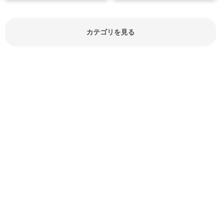
見分け方や保存方法、下処理方法な
どが分かる食材辞典は大いに役立つ
でしょう。食材に関するお役立ち情
報やお悩み解消情報など盛りだくさ
カテゴリを見る
んにご紹介しています。