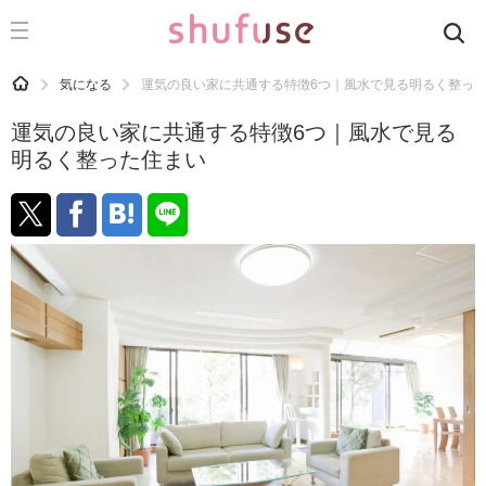
CATEGORY
記事カテゴリ
HOME
気になる
運気の良い家に共通する特徴6つ｜風水で見る明るく整っ
気になる
運気の良い家に共通する特徴6つ｜風水で見る
運気
明るく整った住まい
洗濯
生活の知恵
お金
掃除
マナー
趣味
食材辞典
おすすめ