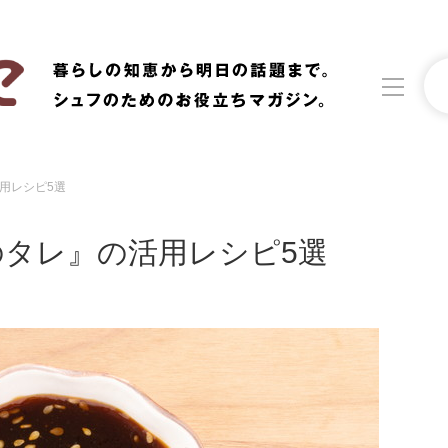
用レシピ5選
洗濯
生活の知恵
タレ』の活用レシピ5選
食材辞典
おすすめ