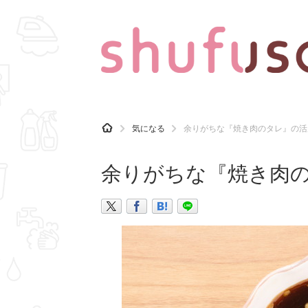
CATEGORY
記事カテゴリ
H
気になる
余りがちな『焼き肉のタレ』の活
O
気になる
運気
M
E
余りがちな『焼き肉の
マナー
趣味