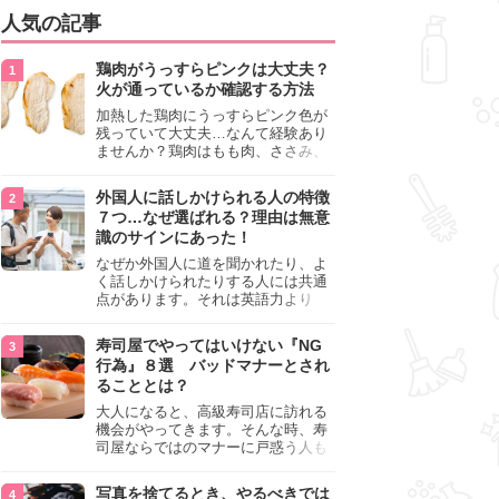
人気の記事
鶏肉がうっすらピンクは大丈夫？
火が通っているか確認する方法
加熱した鶏肉にうっすらピンク色が
残っていて大丈夫…なんて経験あり
ませんか？鶏肉はもも肉、ささみ、
手羽元など各部位によって食感や味
わいが異なり、いろいろと楽しめる
外国人に話しかけられる人の特徴
料理ですが、鶏肉は加熱した後でも
７つ…なぜ選ばれる？理由は無意
うっすらピンク色の部分が大丈夫な
識のサインにあった！
のと気になるときがあります。この
記事では生焼けか火が通っているの
なぜか外国人に道を聞かれたり、よ
かを確認する方法や、鶏肉を調理す
く話しかけられたりする人には共通
るときの注意点を紹介しますので、
点があります。それは英語力より
参考にしてみてくださいね。
も、無意識に発信している「話しか
けても大丈夫」というサインが関係
寿司屋でやってはいけない『NG
しています。よく選ばれる人の特徴
行為』８選 バッドマナーとされ
や、英語が苦手でも焦らない対処
ることとは？
法、自分を守るための注意点を詳し
く解説します。
大人になると、高級寿司店に訪れる
機会がやってきます。そんな時、寿
司屋ならではのマナーに戸惑う人も
少なくありません。本記事では、あ
らためて寿司屋でやってはいけない
写真を捨てるとき、やるべきでは