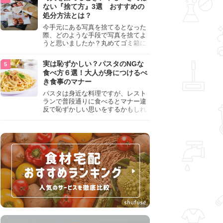
『NG行為』をチェックしましょう。
ない『捨て方』3選 おすすめの
処分方法とは？
今手元にある写真を捨てるとなった
際、どのような手段で写真を捨てよ
うと思いましたか？丸めてゴミ箱に
入れようと思った人は、要注意！写
真は個人情報が詰まっているので、
実は恥ずかしい？パスタのNGな
ただ丸めただけの状態で捨ててしま
食べ方６選！大人が身につけるべ
うのは危険です。写真にすべきでは
き食事のマナー
ない捨て方をまとめているので、ぜ
ひチェックしておきましょう。
パスタは身近な料理ですが、レスト
ランで普段通りに食べるとマナー違
反で恥ずかしい思いをするかもしれ
ません。スプーンの使用やすする音
など、日本人がやりがちな癖を把握
して、正しい食べ方を確認しましょ
う。大人の嗜みとして知っておきた
い新常識を解説します。