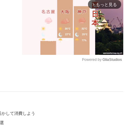
もっと見る
arrow_forward_ios
Powered by 
GliaStudios
M
u
t
e
活かして消費しよう
選