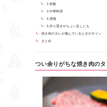
2.炒飯
3.中華料理
4.煮物
5.作り置きやちょい足しにも
焼き肉のタレが傷んでいるときのサイン
まとめ
つい余りがちな焼き肉のタ