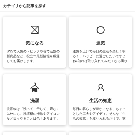
カテゴリから記事を探す
気になる
運気
SNSで人気のトピックや巷で話題の
運気を上げて毎日の生活を楽しく明
新商品など、役立つ最新情報を厳選
るく、ハッピーに過ごしたいですよ
してお届けします。
ね♪知れば取り入れてみたくなる風水
をはじめ、訪れたくなるパワースポ
ットや神社、お寺巡りなど運気をア
ップさせるための情報をご紹介して
います。
洗濯
生活の知恵
洗濯物は「洗って、干して、畳む」
毎日の暮らしが豊かになる、ちょっ
以外にも、洗濯槽の掃除やアイロン
とした工夫やアイディ。そんな「生
など日々やることは色々あります。
活の知恵」を取り入れるだけで、家
素材によっては、洗剤や洗い方を変
事が楽しくなったり便利になるでし
えなくてはいけません。梅雨の季節
ょう。日常のなかで、すぐに実践で
は部屋干しが多くなりニオイ対策も
きるおすすめの裏ワザをご紹介して