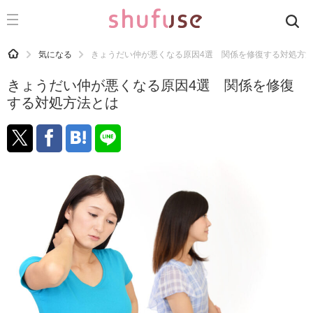
CATEGORY
記事カテゴリ
HOME
気になる
きょうだい仲が悪くなる原因4選 関係を修復する対処方
気になる
きょうだい仲が悪くなる原因4選 関係を修復
運気
する対処方法とは
洗濯
生活の知恵
お金
掃除
マナー
趣味
食材辞典
おすすめ