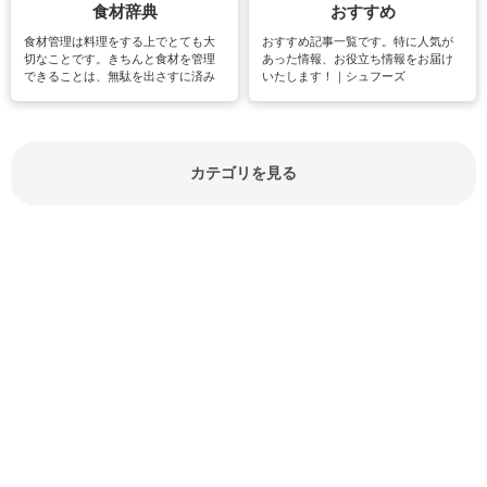
食材辞典
おすすめ
食材管理は料理をする上でとても大
おすすめ記事一覧です。特に人気が
切なことです。きちんと食材を管理
あった情報、お役立ち情報をお届け
できることは、無駄を出さすに済み
いたします！｜シュフーズ
節約にもつながりますね。買う時の
見分け方や保存方法、下処理方法な
どが分かる食材辞典は大いに役立つ
でしょう。食材に関するお役立ち情
報やお悩み解消情報など盛りだくさ
カテゴリを見る
んにご紹介しています。