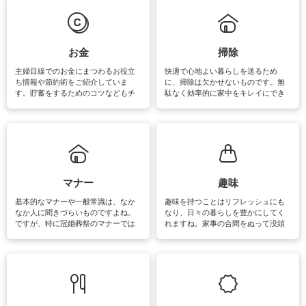
必要になりますね。カーテンやラグ
います。
マットなどの大きな洗濯物も、正し
い洗い方をすれば自宅で洗うことが
できます。洗濯に関するお役立ち情
報やお悩み解消のための情報をご紹
お金
掃除
介しています。
主婦目線でのお金にまつわるお役立
快適で心地よい暮らしを送るため
ち情報や節約術をご紹介していま
に、掃除は欠かせないものです。無
す。貯蓄をするためのコツなどもチ
駄なく効率的に家中をキレイにでき
ェックしてみて下さいね♪まだ実践し
るよう、場所ごとの掃除方法やコ
ていないものがあれば、ぜひ取り入
ツ、アイテムをご紹介しています。
れてみてはいかがでしょうか。
掃除が苦手、洗剤で手肌が荒れてし
まう、時間がない、など掃除に関す
るお悩みを解消できるお役立ち情報
がたくさんあります。
マナー
趣味
基本的なマナーや一般常識は、なか
趣味を持つことはリフレッシュにも
なか人に聞きづらいものですよね。
なり、日々の暮らしを豊かにしてく
ですが、特に冠婚葬祭のマナーでは
れますね。家事の合間をぬって没頭
失礼があってはいけませんので、失
できる時間は、忙しくしていても充
敗は避けたいところです。大人とし
実感が味わえます。特にガーデニン
て知っておきたいマナー全般のお役
グやハーブ栽培は人気があり、他に
立ち情報やお悩み解消情報をご紹介
も読書やカメラ、旅行など皆さんが
しています。
楽しめそうな趣味に関する情報をご
紹介しています。