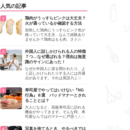
人気の記事
鶏肉がうっすらピンクは大丈夫？
火が通っているか確認する方法
加熱した鶏肉にうっすらピンク色が
残っていて大丈夫…なんて経験あり
ませんか？鶏肉はもも肉、ささみ、
手羽元など各部位によって食感や味
わいが異なり、いろいろと楽しめる
外国人に話しかけられる人の特徴
料理ですが、鶏肉は加熱した後でも
７つ…なぜ選ばれる？理由は無意
うっすらピンク色の部分が大丈夫な
識のサインにあった！
のと気になるときがあります。この
記事では生焼けか火が通っているの
なぜか外国人に道を聞かれたり、よ
かを確認する方法や、鶏肉を調理す
く話しかけられたりする人には共通
るときの注意点を紹介しますので、
点があります。それは英語力より
参考にしてみてくださいね。
も、無意識に発信している「話しか
けても大丈夫」というサインが関係
寿司屋でやってはいけない『NG
しています。よく選ばれる人の特徴
行為』８選 バッドマナーとされ
や、英語が苦手でも焦らない対処
ることとは？
法、自分を守るための注意点を詳し
く解説します。
大人になると、高級寿司店に訪れる
機会がやってきます。そんな時、寿
司屋ならではのマナーに戸惑う人も
少なくありません。本記事では、あ
らためて寿司屋でやってはいけない
写真を捨てるとき、やるべきでは