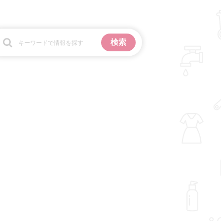
お金
掃除