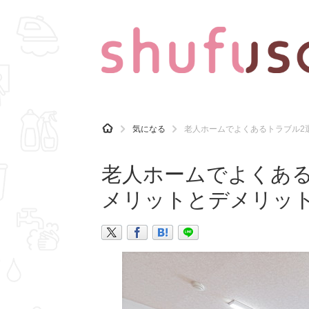
CATEGORY
記事カテゴリ
H
気になる
老人ホームでよくあるトラブル2
O
気になる
運気
M
E
老人ホームでよくある
マナー
趣味
メリットとデメリッ