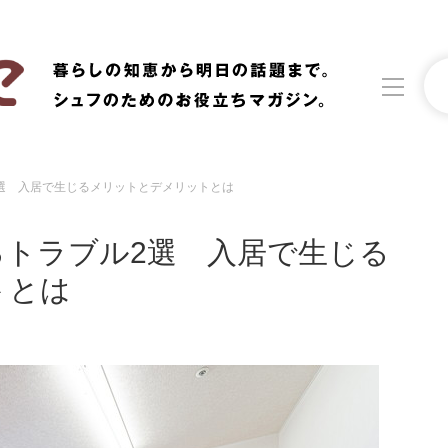
選 入居で生じるメリットとデメリットとは
洗濯
生活の知恵
トラブル2選 入居で生じる
食材辞典
おすすめ
トとは