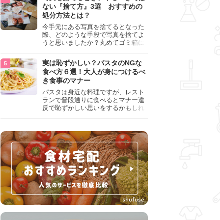
『NG行為』をチェックしましょう。
ない『捨て方』3選 おすすめの
処分方法とは？
今手元にある写真を捨てるとなった
際、どのような手段で写真を捨てよ
うと思いましたか？丸めてゴミ箱に
入れようと思った人は、要注意！写
真は個人情報が詰まっているので、
実は恥ずかしい？パスタのNGな
ただ丸めただけの状態で捨ててしま
食べ方６選！大人が身につけるべ
うのは危険です。写真にすべきでは
き食事のマナー
ない捨て方をまとめているので、ぜ
ひチェックしておきましょう。
パスタは身近な料理ですが、レスト
ランで普段通りに食べるとマナー違
反で恥ずかしい思いをするかもしれ
ません。スプーンの使用やすする音
など、日本人がやりがちな癖を把握
して、正しい食べ方を確認しましょ
う。大人の嗜みとして知っておきた
い新常識を解説します。