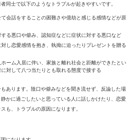
居者同士で以下のようなトラブルが起きやすいです。
せて会話をすることの困難さや億劫と感じる感情などが原
対する悪口や僻み、認知症などに症状に対する悪口など
に対し恋愛感情を抱き、執拗に迫ったりプレゼントを贈る
人ホーム入居に伴い、家族と離れ社会と距離ができたとい
者に対して八つ当たりとも取れる態度で接する
分もあります。陰口や僻みなどを聞き流せず、反論した場
。静かに過ごしたいと思っている人に話しかけたり、恋愛
レスも、トラブルの原因になります。
原因になります。