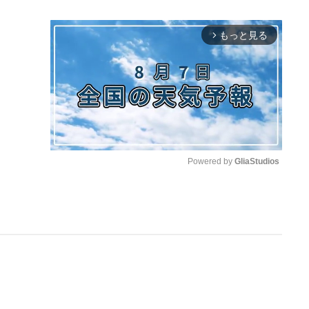
もっと見る
arrow_forward_ios
Powered by 
GliaStudios
M
u
t
e