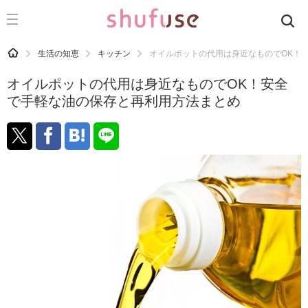
CATEGORY
記事カテゴリ
HOME
生活の知恵
キッチン
オイルポットの代用は身近なものでOK！
気になる
オイルポットの代用は身近なものでOK！安全
運気
で手軽な油の保存と再利用方法まとめ
洗濯
生活の知恵
お金
掃除
マナー
趣味
食材辞典
おすすめ