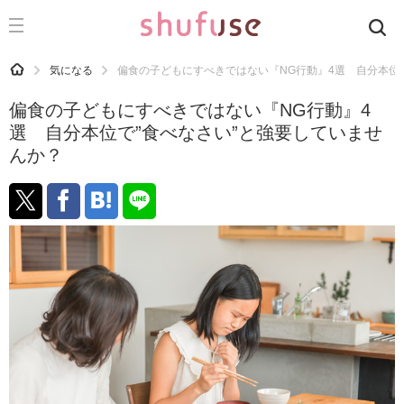
CATEGORY
記事カテゴリ
HOME
気になる
偏食の子どもにすべきではない『NG行動』4選 自分本位
気になる
偏食の子どもにすべきではない『NG行動』4
運気
選 自分本位で”食べなさい”と強要していませ
んか？
洗濯
生活の知恵
お金
掃除
マナー
趣味
食材辞典
おすすめ