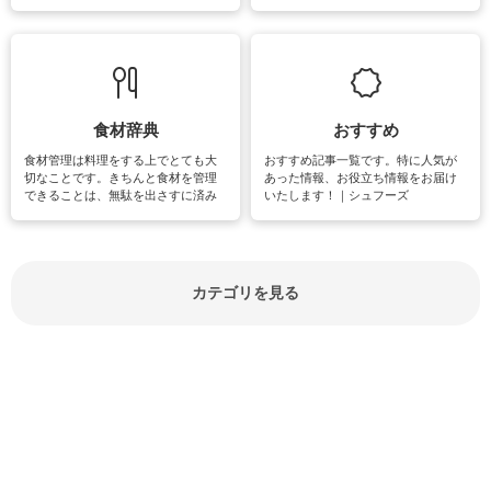
失礼があってはいけませんので、失
できる時間は、忙しくしていても充
敗は避けたいところです。大人とし
実感が味わえます。特にガーデニン
て知っておきたいマナー全般のお役
グやハーブ栽培は人気があり、他に
立ち情報やお悩み解消情報をご紹介
も読書やカメラ、旅行など皆さんが
しています。
楽しめそうな趣味に関する情報をご
紹介しています。
食材辞典
おすすめ
食材管理は料理をする上でとても大
おすすめ記事一覧です。特に人気が
切なことです。きちんと食材を管理
あった情報、お役立ち情報をお届け
できることは、無駄を出さすに済み
いたします！｜シュフーズ
節約にもつながりますね。買う時の
見分け方や保存方法、下処理方法な
どが分かる食材辞典は大いに役立つ
でしょう。食材に関するお役立ち情
報やお悩み解消情報など盛りだくさ
カテゴリを見る
んにご紹介しています。