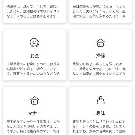
洗濯物は「洗って、干して、畳む」
毎日の暮らしが豊かになる、ちょっ
以外にも、洗濯槽の掃除やアイロン
とした工夫やアイディ。そんな「生
など日々やることは色々あります。
活の知恵」を取り入れるだけで、家
素材によっては、洗剤や洗い方を変
事が楽しくなったり便利になるでし
えなくてはいけません。梅雨の季節
ょう。日常のなかで、すぐに実践で
は部屋干しが多くなりニオイ対策も
きるおすすめの裏ワザをご紹介して
必要になりますね。カーテンやラグ
います。
マットなどの大きな洗濯物も、正し
い洗い方をすれば自宅で洗うことが
できます。洗濯に関するお役立ち情
報やお悩み解消のための情報をご紹
お金
掃除
介しています。
主婦目線でのお金にまつわるお役立
快適で心地よい暮らしを送るため
ち情報や節約術をご紹介していま
に、掃除は欠かせないものです。無
す。貯蓄をするためのコツなどもチ
駄なく効率的に家中をキレイにでき
ェックしてみて下さいね♪まだ実践し
るよう、場所ごとの掃除方法やコ
ていないものがあれば、ぜひ取り入
ツ、アイテムをご紹介しています。
れてみてはいかがでしょうか。
掃除が苦手、洗剤で手肌が荒れてし
まう、時間がない、など掃除に関す
るお悩みを解消できるお役立ち情報
がたくさんあります。
マナー
趣味
基本的なマナーや一般常識は、なか
趣味を持つことはリフレッシュにも
なか人に聞きづらいものですよね。
なり、日々の暮らしを豊かにしてく
ですが、特に冠婚葬祭のマナーでは
れますね。家事の合間をぬって没頭