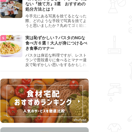
『NG行為』をチェックしましょう。
ない『捨て方』3選 おすすめの
処分方法とは？
今手元にある写真を捨てるとなった
際、どのような手段で写真を捨てよ
うと思いましたか？丸めてゴミ箱に
入れようと思った人は、要注意！写
真は個人情報が詰まっているので、
実は恥ずかしい？パスタのNGな
ただ丸めただけの状態で捨ててしま
食べ方６選！大人が身につけるべ
うのは危険です。写真にすべきでは
き食事のマナー
ない捨て方をまとめているので、ぜ
ひチェックしておきましょう。
パスタは身近な料理ですが、レスト
ランで普段通りに食べるとマナー違
反で恥ずかしい思いをするかもしれ
ません。スプーンの使用やすする音
など、日本人がやりがちな癖を把握
して、正しい食べ方を確認しましょ
う。大人の嗜みとして知っておきた
い新常識を解説します。