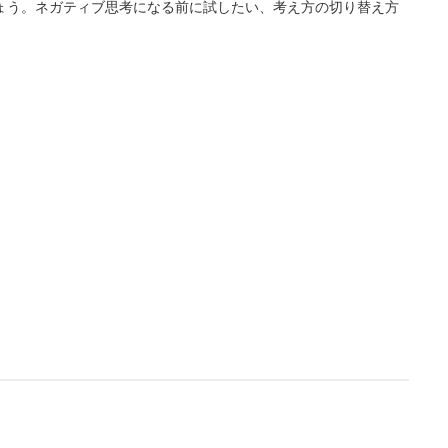
ょう。ネガティブ思考になる前に試したい、考え方の切り替え方
L
/
U
o
n
a
m
d
u
e
t
d
e
:
4
.
3
6
%