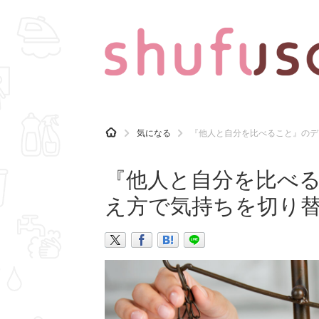
CATEGORY
記事カテゴリ
H
気になる
『他人と自分を比べること』のデ
O
気になる
運気
M
E
『他人と自分を比べる
マナー
趣味
え方で気持ちを切り