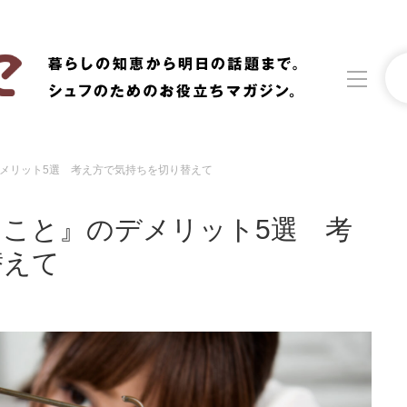
メリット5選 考え方で気持ちを切り替えて
洗濯
生活の知恵
こと』のデメリット5選 考
食材辞典
おすすめ
替えて