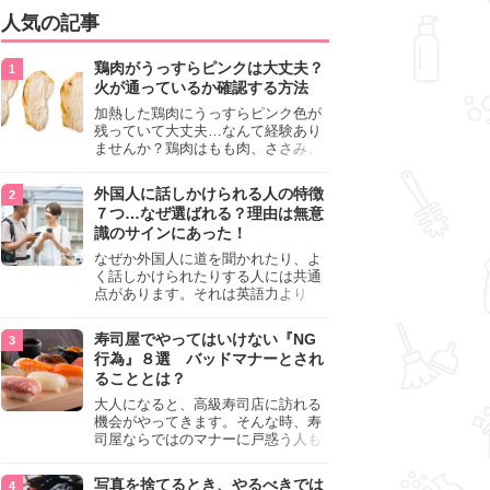
人気の記事
鶏肉がうっすらピンクは大丈夫？
火が通っているか確認する方法
加熱した鶏肉にうっすらピンク色が
残っていて大丈夫…なんて経験あり
ませんか？鶏肉はもも肉、ささみ、
手羽元など各部位によって食感や味
わいが異なり、いろいろと楽しめる
外国人に話しかけられる人の特徴
料理ですが、鶏肉は加熱した後でも
７つ…なぜ選ばれる？理由は無意
うっすらピンク色の部分が大丈夫な
識のサインにあった！
のと気になるときがあります。この
記事では生焼けか火が通っているの
なぜか外国人に道を聞かれたり、よ
かを確認する方法や、鶏肉を調理す
く話しかけられたりする人には共通
るときの注意点を紹介しますので、
点があります。それは英語力より
参考にしてみてくださいね。
も、無意識に発信している「話しか
けても大丈夫」というサインが関係
寿司屋でやってはいけない『NG
しています。よく選ばれる人の特徴
行為』８選 バッドマナーとされ
や、英語が苦手でも焦らない対処
ることとは？
法、自分を守るための注意点を詳し
く解説します。
大人になると、高級寿司店に訪れる
機会がやってきます。そんな時、寿
司屋ならではのマナーに戸惑う人も
少なくありません。本記事では、あ
らためて寿司屋でやってはいけない
写真を捨てるとき、やるべきでは