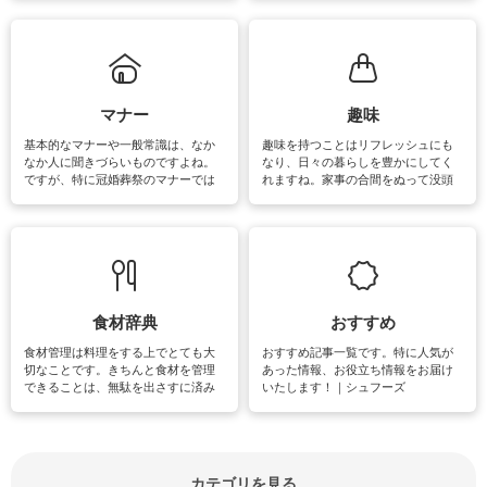
ていないものがあれば、ぜひ取り入
ツ、アイテムをご紹介しています。
れてみてはいかがでしょうか。
掃除が苦手、洗剤で手肌が荒れてし
まう、時間がない、など掃除に関す
るお悩みを解消できるお役立ち情報
がたくさんあります。
マナー
趣味
基本的なマナーや一般常識は、なか
趣味を持つことはリフレッシュにも
なか人に聞きづらいものですよね。
なり、日々の暮らしを豊かにしてく
ですが、特に冠婚葬祭のマナーでは
れますね。家事の合間をぬって没頭
失礼があってはいけませんので、失
できる時間は、忙しくしていても充
敗は避けたいところです。大人とし
実感が味わえます。特にガーデニン
て知っておきたいマナー全般のお役
グやハーブ栽培は人気があり、他に
立ち情報やお悩み解消情報をご紹介
も読書やカメラ、旅行など皆さんが
しています。
楽しめそうな趣味に関する情報をご
紹介しています。
食材辞典
おすすめ
食材管理は料理をする上でとても大
おすすめ記事一覧です。特に人気が
切なことです。きちんと食材を管理
あった情報、お役立ち情報をお届け
できることは、無駄を出さすに済み
いたします！｜シュフーズ
節約にもつながりますね。買う時の
見分け方や保存方法、下処理方法な
どが分かる食材辞典は大いに役立つ
でしょう。食材に関するお役立ち情
報やお悩み解消情報など盛りだくさ
カテゴリを見る