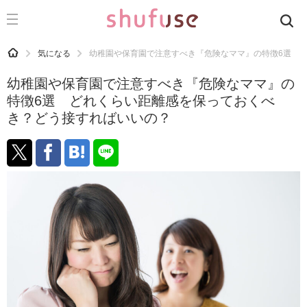
CATEGORY
記事カテゴリ
HOME
気になる
幼稚園や保育園で注意すべき『危険なママ』の特徴6選 
気になる
幼稚園や保育園で注意すべき『危険なママ』の
運気
特徴6選 どれくらい距離感を保っておくべ
き？どう接すればいいの？
洗濯
生活の知恵
お金
掃除
マナー
趣味
食材辞典
おすすめ