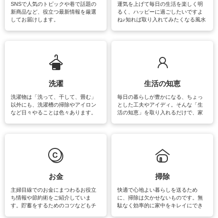
SNSで人気のトピックや巷で話題の
運気を上げて毎日の生活を楽しく明
新商品など、役立つ最新情報を厳選
るく、ハッピーに過ごしたいですよ
してお届けします。
ね♪知れば取り入れてみたくなる風水
をはじめ、訪れたくなるパワースポ
ットや神社、お寺巡りなど運気をア
ップさせるための情報をご紹介して
います。
洗濯
生活の知恵
洗濯物は「洗って、干して、畳む」
毎日の暮らしが豊かになる、ちょっ
以外にも、洗濯槽の掃除やアイロン
とした工夫やアイディ。そんな「生
など日々やることは色々あります。
活の知恵」を取り入れるだけで、家
素材によっては、洗剤や洗い方を変
事が楽しくなったり便利になるでし
えなくてはいけません。梅雨の季節
ょう。日常のなかで、すぐに実践で
は部屋干しが多くなりニオイ対策も
きるおすすめの裏ワザをご紹介して
必要になりますね。カーテンやラグ
います。
マットなどの大きな洗濯物も、正し
い洗い方をすれば自宅で洗うことが
できます。洗濯に関するお役立ち情
報やお悩み解消のための情報をご紹
お金
掃除
介しています。
主婦目線でのお金にまつわるお役立
快適で心地よい暮らしを送るため
ち情報や節約術をご紹介していま
に、掃除は欠かせないものです。無
す。貯蓄をするためのコツなどもチ
駄なく効率的に家中をキレイにでき
ェックしてみて下さいね♪まだ実践し
るよう、場所ごとの掃除方法やコ