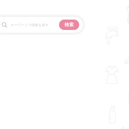
お金
掃除