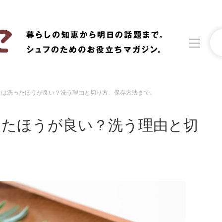
）は洗ったほうが良い？洗う理由と切り方、保存方法まで。
洗濯
生活の知恵
ったほうが良い？洗う理由と切
食材辞典
おすすめ
。