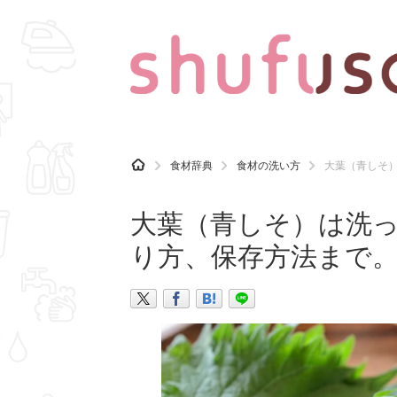
CATEGORY
記事カテゴリ
H
食材辞典
食材の洗い方
大葉（青しそ
O
気になる
運気
M
E
大葉（青しそ）は洗
マナー
趣味
り方、保存方法まで