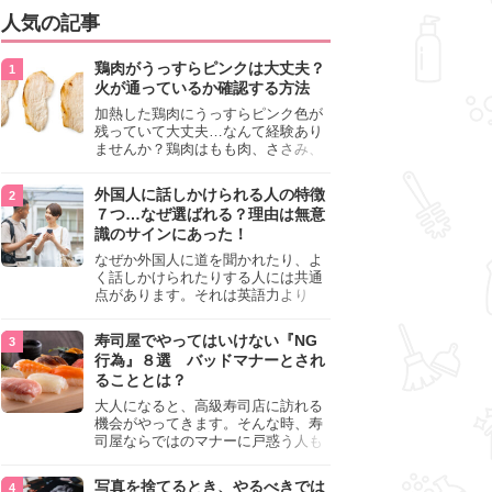
人気の記事
鶏肉がうっすらピンクは大丈夫？
火が通っているか確認する方法
加熱した鶏肉にうっすらピンク色が
残っていて大丈夫…なんて経験あり
ませんか？鶏肉はもも肉、ささみ、
手羽元など各部位によって食感や味
わいが異なり、いろいろと楽しめる
外国人に話しかけられる人の特徴
料理ですが、鶏肉は加熱した後でも
７つ…なぜ選ばれる？理由は無意
うっすらピンク色の部分が大丈夫な
識のサインにあった！
のと気になるときがあります。この
記事では生焼けか火が通っているの
なぜか外国人に道を聞かれたり、よ
かを確認する方法や、鶏肉を調理す
く話しかけられたりする人には共通
るときの注意点を紹介しますので、
点があります。それは英語力より
参考にしてみてくださいね。
も、無意識に発信している「話しか
けても大丈夫」というサインが関係
寿司屋でやってはいけない『NG
しています。よく選ばれる人の特徴
行為』８選 バッドマナーとされ
や、英語が苦手でも焦らない対処
ることとは？
法、自分を守るための注意点を詳し
く解説します。
大人になると、高級寿司店に訪れる
機会がやってきます。そんな時、寿
司屋ならではのマナーに戸惑う人も
少なくありません。本記事では、あ
らためて寿司屋でやってはいけない
写真を捨てるとき、やるべきでは