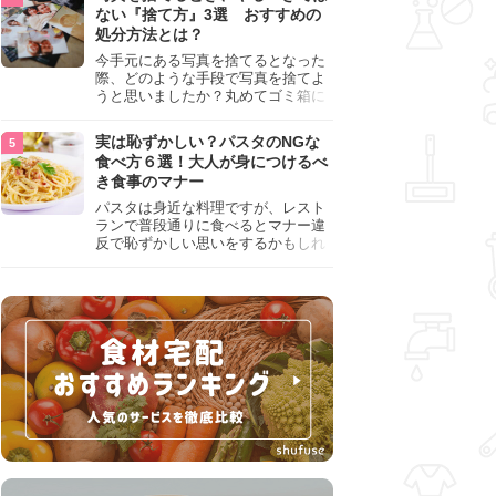
『NG行為』をチェックしましょう。
ない『捨て方』3選 おすすめの
処分方法とは？
今手元にある写真を捨てるとなった
際、どのような手段で写真を捨てよ
うと思いましたか？丸めてゴミ箱に
入れようと思った人は、要注意！写
真は個人情報が詰まっているので、
実は恥ずかしい？パスタのNGな
ただ丸めただけの状態で捨ててしま
食べ方６選！大人が身につけるべ
うのは危険です。写真にすべきでは
き食事のマナー
ない捨て方をまとめているので、ぜ
ひチェックしておきましょう。
パスタは身近な料理ですが、レスト
ランで普段通りに食べるとマナー違
反で恥ずかしい思いをするかもしれ
ません。スプーンの使用やすする音
など、日本人がやりがちな癖を把握
して、正しい食べ方を確認しましょ
う。大人の嗜みとして知っておきた
い新常識を解説します。