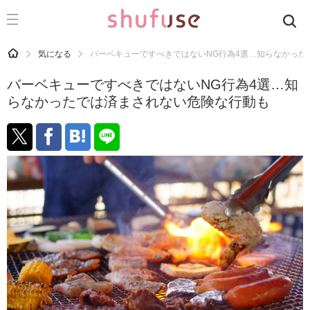
CATEGORY
記事カテゴリ
HOME
気になる
バーベキューですべきではないNG行為4選…知らなかった
気になる
バーベキューですべきではないNG行為4選…知
運気
らなかったでは済まされない危険な行動も
洗濯
生活の知恵
お金
掃除
マナー
趣味
食材辞典
おすすめ