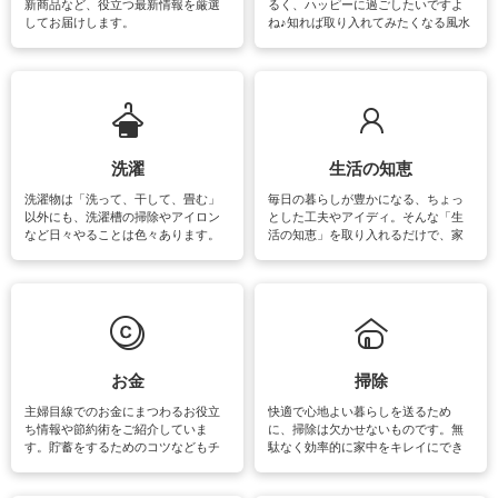
新商品など、役立つ最新情報を厳選
るく、ハッピーに過ごしたいですよ
してお届けします。
ね♪知れば取り入れてみたくなる風水
をはじめ、訪れたくなるパワースポ
ットや神社、お寺巡りなど運気をア
ップさせるための情報をご紹介して
います。
洗濯
生活の知恵
洗濯物は「洗って、干して、畳む」
毎日の暮らしが豊かになる、ちょっ
以外にも、洗濯槽の掃除やアイロン
とした工夫やアイディ。そんな「生
など日々やることは色々あります。
活の知恵」を取り入れるだけで、家
素材によっては、洗剤や洗い方を変
事が楽しくなったり便利になるでし
えなくてはいけません。梅雨の季節
ょう。日常のなかで、すぐに実践で
は部屋干しが多くなりニオイ対策も
きるおすすめの裏ワザをご紹介して
必要になりますね。カーテンやラグ
います。
マットなどの大きな洗濯物も、正し
い洗い方をすれば自宅で洗うことが
できます。洗濯に関するお役立ち情
報やお悩み解消のための情報をご紹
お金
掃除
介しています。
主婦目線でのお金にまつわるお役立
快適で心地よい暮らしを送るため
ち情報や節約術をご紹介していま
に、掃除は欠かせないものです。無
す。貯蓄をするためのコツなどもチ
駄なく効率的に家中をキレイにでき
ェックしてみて下さいね♪まだ実践し
るよう、場所ごとの掃除方法やコ
ていないものがあれば、ぜひ取り入
ツ、アイテムをご紹介しています。