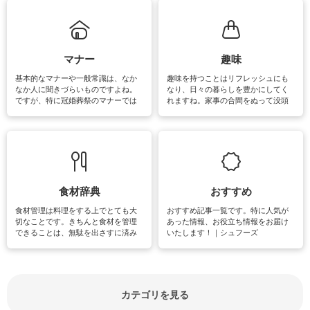
れてみてはいかがでしょうか。
掃除が苦手、洗剤で手肌が荒れてし
まう、時間がない、など掃除に関す
るお悩みを解消できるお役立ち情報
がたくさんあります。
マナー
趣味
基本的なマナーや一般常識は、なか
趣味を持つことはリフレッシュにも
なか人に聞きづらいものですよね。
なり、日々の暮らしを豊かにしてく
ですが、特に冠婚葬祭のマナーでは
れますね。家事の合間をぬって没頭
失礼があってはいけませんので、失
できる時間は、忙しくしていても充
敗は避けたいところです。大人とし
実感が味わえます。特にガーデニン
て知っておきたいマナー全般のお役
グやハーブ栽培は人気があり、他に
立ち情報やお悩み解消情報をご紹介
も読書やカメラ、旅行など皆さんが
しています。
楽しめそうな趣味に関する情報をご
紹介しています。
食材辞典
おすすめ
食材管理は料理をする上でとても大
おすすめ記事一覧です。特に人気が
切なことです。きちんと食材を管理
あった情報、お役立ち情報をお届け
できることは、無駄を出さすに済み
いたします！｜シュフーズ
節約にもつながりますね。買う時の
見分け方や保存方法、下処理方法な
どが分かる食材辞典は大いに役立つ
でしょう。食材に関するお役立ち情
報やお悩み解消情報など盛りだくさ
カテゴリを見る
んにご紹介しています。