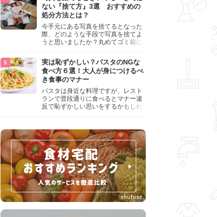
『NG行為』をチェックしましょう。
ない『捨て方』3選 おすすめの
処分方法とは？
今手元にある写真を捨てるとなった
際、どのような手段で写真を捨てよ
うと思いましたか？丸めてゴミ箱に
入れようと思った人は、要注意！写
真は個人情報が詰まっているので、
実は恥ずかしい？パスタのNGな
ただ丸めただけの状態で捨ててしま
食べ方６選！大人が身につけるべ
うのは危険です。写真にすべきでは
き食事のマナー
ない捨て方をまとめているので、ぜ
ひチェックしておきましょう。
パスタは身近な料理ですが、レスト
ランで普段通りに食べるとマナー違
反で恥ずかしい思いをするかもしれ
ません。スプーンの使用やすする音
など、日本人がやりがちな癖を把握
して、正しい食べ方を確認しましょ
う。大人の嗜みとして知っておきた
い新常識を解説します。