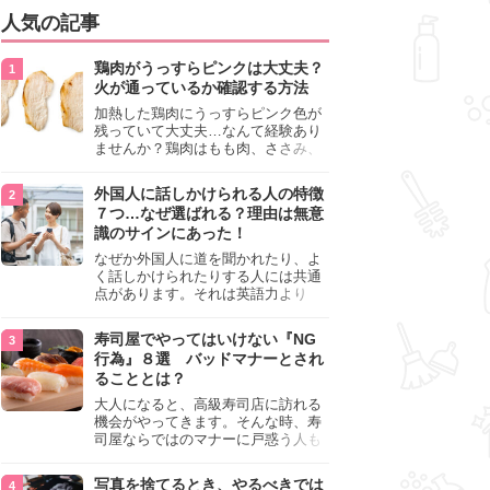
人気の記事
鶏肉がうっすらピンクは大丈夫？
火が通っているか確認する方法
加熱した鶏肉にうっすらピンク色が
残っていて大丈夫…なんて経験あり
ませんか？鶏肉はもも肉、ささみ、
手羽元など各部位によって食感や味
わいが異なり、いろいろと楽しめる
外国人に話しかけられる人の特徴
料理ですが、鶏肉は加熱した後でも
７つ…なぜ選ばれる？理由は無意
うっすらピンク色の部分が大丈夫な
識のサインにあった！
のと気になるときがあります。この
記事では生焼けか火が通っているの
なぜか外国人に道を聞かれたり、よ
かを確認する方法や、鶏肉を調理す
く話しかけられたりする人には共通
るときの注意点を紹介しますので、
点があります。それは英語力より
参考にしてみてくださいね。
も、無意識に発信している「話しか
けても大丈夫」というサインが関係
寿司屋でやってはいけない『NG
しています。よく選ばれる人の特徴
行為』８選 バッドマナーとされ
や、英語が苦手でも焦らない対処
ることとは？
法、自分を守るための注意点を詳し
く解説します。
大人になると、高級寿司店に訪れる
機会がやってきます。そんな時、寿
司屋ならではのマナーに戸惑う人も
少なくありません。本記事では、あ
らためて寿司屋でやってはいけない
写真を捨てるとき、やるべきでは