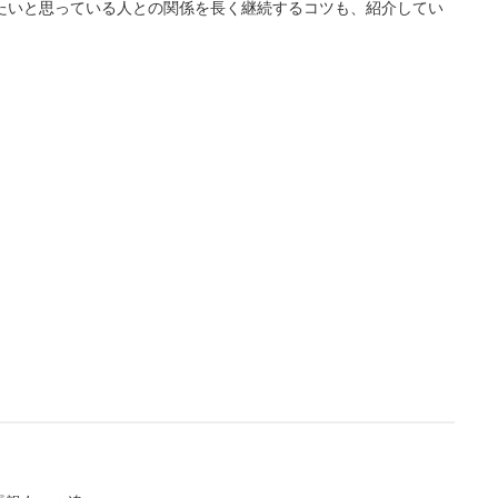
たいと思っている人との関係を長く継続するコツも、紹介してい
L
/
U
o
n
a
m
d
u
e
t
d
e
:
4
.
3
6
%