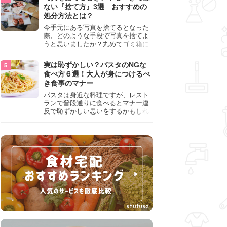
『NG行為』をチェックしましょう。
ない『捨て方』3選 おすすめの
処分方法とは？
今手元にある写真を捨てるとなった
際、どのような手段で写真を捨てよ
うと思いましたか？丸めてゴミ箱に
入れようと思った人は、要注意！写
真は個人情報が詰まっているので、
実は恥ずかしい？パスタのNGな
ただ丸めただけの状態で捨ててしま
食べ方６選！大人が身につけるべ
うのは危険です。写真にすべきでは
き食事のマナー
ない捨て方をまとめているので、ぜ
ひチェックしておきましょう。
パスタは身近な料理ですが、レスト
ランで普段通りに食べるとマナー違
反で恥ずかしい思いをするかもしれ
ません。スプーンの使用やすする音
など、日本人がやりがちな癖を把握
して、正しい食べ方を確認しましょ
う。大人の嗜みとして知っておきた
い新常識を解説します。