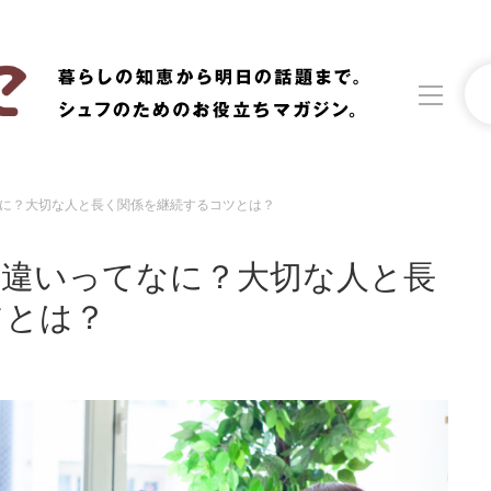
に？大切な人と長く関係を継続するコツとは？
洗濯
生活の知恵
の違いってなに？大切な人と長
食材辞典
おすすめ
ツとは？