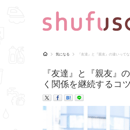
CATEGORY
記事カテゴリ
H
気になる
『友達』と『親友』の違いってな
O
気になる
運気
M
E
『友達』と『親友』
マナー
趣味
く関係を継続するコ