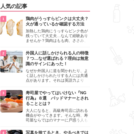
人気の記事
鶏肉がうっすらピンクは大丈夫？
火が通っているか確認する方法
加熱した鶏肉にうっすらピンク色が
残っていて大丈夫…なんて経験あり
ませんか？鶏肉はもも肉、ささみ、
手羽元など各部位によって食感や味
わいが異なり、いろいろと楽しめる
外国人に話しかけられる人の特徴
料理ですが、鶏肉は加熱した後でも
７つ…なぜ選ばれる？理由は無意
うっすらピンク色の部分が大丈夫な
識のサインにあった！
のと気になるときがあります。この
記事では生焼けか火が通っているの
なぜか外国人に道を聞かれたり、よ
かを確認する方法や、鶏肉を調理す
く話しかけられたりする人には共通
るときの注意点を紹介しますので、
点があります。それは英語力より
参考にしてみてくださいね。
も、無意識に発信している「話しか
けても大丈夫」というサインが関係
寿司屋でやってはいけない『NG
しています。よく選ばれる人の特徴
行為』８選 バッドマナーとされ
や、英語が苦手でも焦らない対処
ることとは？
法、自分を守るための注意点を詳し
く解説します。
大人になると、高級寿司店に訪れる
機会がやってきます。そんな時、寿
司屋ならではのマナーに戸惑う人も
少なくありません。本記事では、あ
らためて寿司屋でやってはいけない
写真を捨てるとき、やるべきでは