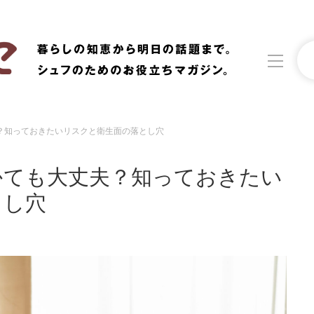
？知っておきたいリスクと衛生面の落とし穴
洗濯
生活の知恵
かても大丈夫？知っておきたい
食材辞典
おすすめ
とし穴