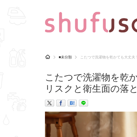
CATEGORY
記事カテゴリ
H
■未分類
こたつで洗濯物を乾かても大丈夫
O
気になる
運気
M
E
こたつで洗濯物を乾
マナー
趣味
リスクと衛生面の落