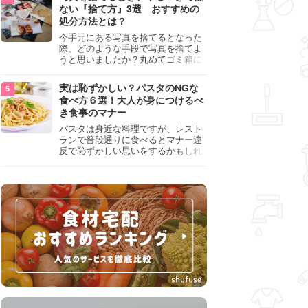
『NG行為』をチェックしましょう。
ない『捨て方』3選 おすすめの
処分方法とは？
今手元にある写真を捨てるとなった
際、どのような手段で写真を捨てよ
うと思いましたか？丸めてゴミ箱に
入れようと思った人は、要注意！写
真は個人情報が詰まっているので、
実は恥ずかしい？パスタのNGな
ただ丸めただけの状態で捨ててしま
食べ方６選！大人が身につけるべ
うのは危険です。写真にすべきでは
き食事のマナー
ない捨て方をまとめているので、ぜ
ひチェックしておきましょう。
パスタは身近な料理ですが、レスト
ランで普段通りに食べるとマナー違
反で恥ずかしい思いをするかもしれ
ません。スプーンの使用やすする音
など、日本人がやりがちな癖を把握
して、正しい食べ方を確認しましょ
う。大人の嗜みとして知っておきた
い新常識を解説します。