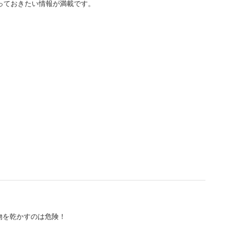
っておきたい情報が満載です。
L
/
U
o
n
a
m
d
u
e
t
d
e
:
4
.
3
6
%
物を乾かすのは危険！