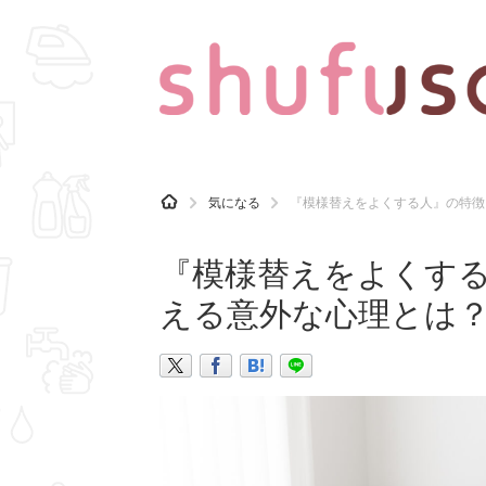
CATEGORY
記事カテゴリ
H
気になる
『模様替えをよくする人』の特徴
O
気になる
運気
M
E
『模様替えをよくす
マナー
趣味
える意外な心理とは