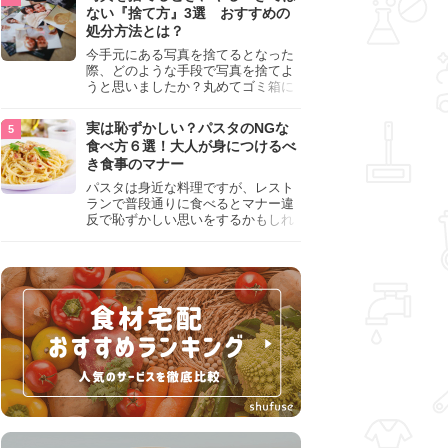
『NG行為』をチェックしましょう。
ない『捨て方』3選 おすすめの
処分方法とは？
今手元にある写真を捨てるとなった
際、どのような手段で写真を捨てよ
うと思いましたか？丸めてゴミ箱に
入れようと思った人は、要注意！写
真は個人情報が詰まっているので、
実は恥ずかしい？パスタのNGな
ただ丸めただけの状態で捨ててしま
食べ方６選！大人が身につけるべ
うのは危険です。写真にすべきでは
き食事のマナー
ない捨て方をまとめているので、ぜ
ひチェックしておきましょう。
パスタは身近な料理ですが、レスト
ランで普段通りに食べるとマナー違
反で恥ずかしい思いをするかもしれ
ません。スプーンの使用やすする音
など、日本人がやりがちな癖を把握
して、正しい食べ方を確認しましょ
う。大人の嗜みとして知っておきた
い新常識を解説します。