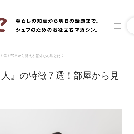
７選！部屋から見える意外な心理とは？
洗濯
生活の知恵
る人』の特徴７選！部屋から見
食材辞典
おすすめ
？