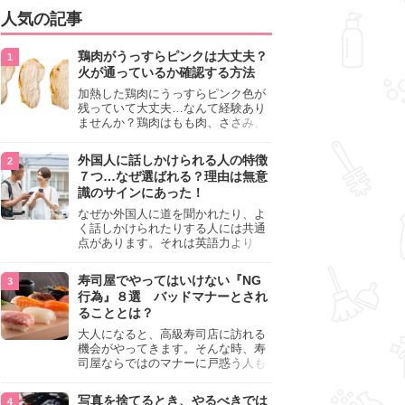
人気の記事
鶏肉がうっすらピンクは大丈夫？
火が通っているか確認する方法
加熱した鶏肉にうっすらピンク色が
残っていて大丈夫…なんて経験あり
ませんか？鶏肉はもも肉、ささみ、
手羽元など各部位によって食感や味
わいが異なり、いろいろと楽しめる
外国人に話しかけられる人の特徴
料理ですが、鶏肉は加熱した後でも
７つ…なぜ選ばれる？理由は無意
うっすらピンク色の部分が大丈夫な
識のサインにあった！
のと気になるときがあります。この
記事では生焼けか火が通っているの
なぜか外国人に道を聞かれたり、よ
かを確認する方法や、鶏肉を調理す
く話しかけられたりする人には共通
るときの注意点を紹介しますので、
点があります。それは英語力より
参考にしてみてくださいね。
も、無意識に発信している「話しか
けても大丈夫」というサインが関係
寿司屋でやってはいけない『NG
しています。よく選ばれる人の特徴
行為』８選 バッドマナーとされ
や、英語が苦手でも焦らない対処
ることとは？
法、自分を守るための注意点を詳し
く解説します。
大人になると、高級寿司店に訪れる
機会がやってきます。そんな時、寿
司屋ならではのマナーに戸惑う人も
少なくありません。本記事では、あ
らためて寿司屋でやってはいけない
写真を捨てるとき、やるべきでは