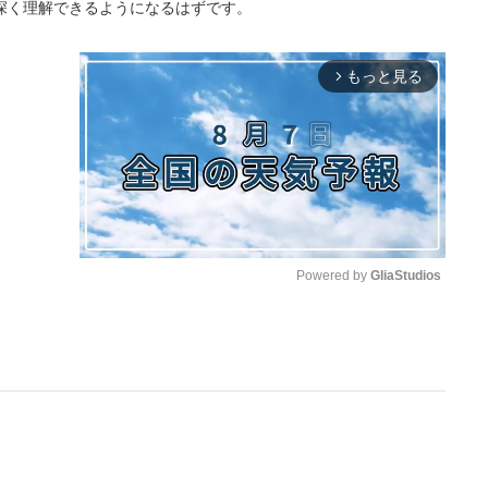
深く理解できるようになるはずです。
もっと見る
arrow_forward_ios
Powered by 
GliaStudios
M
u
t
e