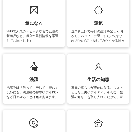
気になる
運気
SNSで人気のトピックや巷で話題の
運気を上げて毎日の生活を楽しく明
新商品など、役立つ最新情報を厳選
るく、ハッピーに過ごしたいですよ
してお届けします。
ね♪知れば取り入れてみたくなる風水
をはじめ、訪れたくなるパワースポ
ットや神社、お寺巡りなど運気をア
ップさせるための情報をご紹介して
います。
洗濯
生活の知恵
洗濯物は「洗って、干して、畳む」
毎日の暮らしが豊かになる、ちょっ
以外にも、洗濯槽の掃除やアイロン
とした工夫やアイディ。そんな「生
など日々やることは色々あります。
活の知恵」を取り入れるだけで、家
素材によっては、洗剤や洗い方を変
事が楽しくなったり便利になるでし
えなくてはいけません。梅雨の季節
ょう。日常のなかで、すぐに実践で
は部屋干しが多くなりニオイ対策も
きるおすすめの裏ワザをご紹介して
必要になりますね。カーテンやラグ
います。
マットなどの大きな洗濯物も、正し
い洗い方をすれば自宅で洗うことが
できます。洗濯に関するお役立ち情