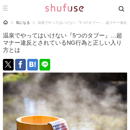
CATEGORY
記事カテゴリ
HOME
気になる
温泉でやってはいけない『5つのタブー』…超マナー違反と
気になる
温泉でやってはいけない『5つのタブー』…超
運気
マナー違反とされているNG行為と正しい入り
方とは
洗濯
生活の知恵
お金
掃除
マナー
趣味
食材辞典
おすすめ