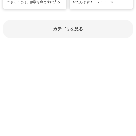
できることは、無駄を出さすに済み
いたします！｜シュフーズ
節約にもつながりますね。買う時の
見分け方や保存方法、下処理方法な
どが分かる食材辞典は大いに役立つ
でしょう。食材に関するお役立ち情
報やお悩み解消情報など盛りだくさ
カテゴリを見る
んにご紹介しています。