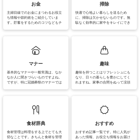
報やお悩み解消のための情報をご紹
お金
掃除
介しています。
主婦目線でのお金にまつわるお役立
快適で心地よい暮らしを送るため
ち情報や節約術をご紹介していま
に、掃除は欠かせないものです。無
す。貯蓄をするためのコツなどもチ
駄なく効率的に家中をキレイにでき
ェックしてみて下さいね♪まだ実践し
るよう、場所ごとの掃除方法やコ
ていないものがあれば、ぜひ取り入
ツ、アイテムをご紹介しています。
れてみてはいかがでしょうか。
掃除が苦手、洗剤で手肌が荒れてし
まう、時間がない、など掃除に関す
るお悩みを解消できるお役立ち情報
がたくさんあります。
マナー
趣味
基本的なマナーや一般常識は、なか
趣味を持つことはリフレッシュにも
なか人に聞きづらいものですよね。
なり、日々の暮らしを豊かにしてく
ですが、特に冠婚葬祭のマナーでは
れますね。家事の合間をぬって没頭
失礼があってはいけませんので、失
できる時間は、忙しくしていても充
敗は避けたいところです。大人とし
実感が味わえます。特にガーデニン
て知っておきたいマナー全般のお役
グやハーブ栽培は人気があり、他に
立ち情報やお悩み解消情報をご紹介
も読書やカメラ、旅行など皆さんが
しています。
楽しめそうな趣味に関する情報をご
紹介しています。
食材辞典
おすすめ
食材管理は料理をする上でとても大
おすすめ記事一覧です。特に人気が
切なことです。きちんと食材を管理
あった情報、お役立ち情報をお届け