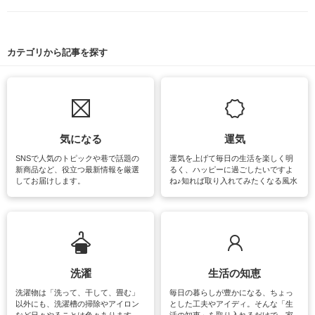
カテゴリから記事を探す
気になる
運気
SNSで人気のトピックや巷で話題の
運気を上げて毎日の生活を楽しく明
新商品など、役立つ最新情報を厳選
るく、ハッピーに過ごしたいですよ
してお届けします。
ね♪知れば取り入れてみたくなる風水
をはじめ、訪れたくなるパワースポ
ットや神社、お寺巡りなど運気をア
ップさせるための情報をご紹介して
います。
洗濯
生活の知恵
洗濯物は「洗って、干して、畳む」
毎日の暮らしが豊かになる、ちょっ
以外にも、洗濯槽の掃除やアイロン
とした工夫やアイディ。そんな「生
など日々やることは色々あります。
活の知恵」を取り入れるだけで、家