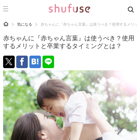
CATEGORY
記事カテゴリ
HOME
気になる
赤ちゃんに『赤ちゃん言葉』は使うべき？使用するメリッ
気になる
赤ちゃんに『赤ちゃん言葉』は使うべき？使用
運気
するメリットと卒業するタイミングとは？
洗濯
生活の知恵
お金
掃除
マナー
趣味
食材辞典
おすすめ