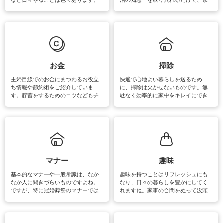
素材によっては、洗剤や洗い方を変
事が楽しくなったり便利になるでし
えなくてはいけません。梅雨の季節
ょう。日常のなかで、すぐに実践で
は部屋干しが多くなりニオイ対策も
きるおすすめの裏ワザをご紹介して
必要になりますね。カーテンやラグ
います。
マットなどの大きな洗濯物も、正し
い洗い方をすれば自宅で洗うことが
できます。洗濯に関するお役立ち情
報やお悩み解消のための情報をご紹
お金
掃除
介しています。
主婦目線でのお金にまつわるお役立
快適で心地よい暮らしを送るため
ち情報や節約術をご紹介していま
に、掃除は欠かせないものです。無
す。貯蓄をするためのコツなどもチ
駄なく効率的に家中をキレイにでき
ェックしてみて下さいね♪まだ実践し
るよう、場所ごとの掃除方法やコ
ていないものがあれば、ぜひ取り入
ツ、アイテムをご紹介しています。
れてみてはいかがでしょうか。
掃除が苦手、洗剤で手肌が荒れてし
まう、時間がない、など掃除に関す
るお悩みを解消できるお役立ち情報
がたくさんあります。
マナー
趣味
基本的なマナーや一般常識は、なか
趣味を持つことはリフレッシュにも
なか人に聞きづらいものですよね。
なり、日々の暮らしを豊かにしてく
ですが、特に冠婚葬祭のマナーでは
れますね。家事の合間をぬって没頭
失礼があってはいけませんので、失
できる時間は、忙しくしていても充
敗は避けたいところです。大人とし
実感が味わえます。特にガーデニン
て知っておきたいマナー全般のお役
グやハーブ栽培は人気があり、他に
立ち情報やお悩み解消情報をご紹介
も読書やカメラ、旅行など皆さんが