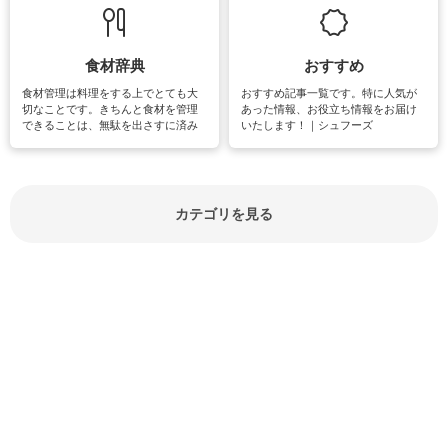
しています。
楽しめそうな趣味に関する情報をご
紹介しています。
食材辞典
おすすめ
食材管理は料理をする上でとても大
おすすめ記事一覧です。特に人気が
切なことです。きちんと食材を管理
あった情報、お役立ち情報をお届け
できることは、無駄を出さすに済み
いたします！｜シュフーズ
節約にもつながりますね。買う時の
見分け方や保存方法、下処理方法な
どが分かる食材辞典は大いに役立つ
でしょう。食材に関するお役立ち情
報やお悩み解消情報など盛りだくさ
カテゴリを見る
んにご紹介しています。