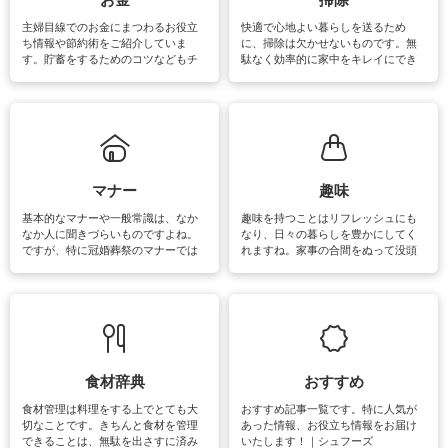
介しています。
主婦目線でのお金にまつわるお役立
快適で心地よい暮らしを送るため
ち情報や節約術をご紹介していま
に、掃除は欠かせないものです。無
す。貯蓄をするためのコツなどもチ
駄なく効率的に家中をキレイにでき
ェックしてみて下さいね♪まだ実践し
るよう、場所ごとの掃除方法やコ
ていないものがあれば、ぜひ取り入
ツ、アイテムをご紹介しています。
れてみてはいかがでしょうか。
掃除が苦手、洗剤で手肌が荒れてし
まう、時間がない、など掃除に関す
るお悩みを解消できるお役立ち情報
がたくさんあります。
マナー
趣味
基本的なマナーや一般常識は、なか
趣味を持つことはリフレッシュにも
なか人に聞きづらいものですよね。
なり、日々の暮らしを豊かにしてく
ですが、特に冠婚葬祭のマナーでは
れますね。家事の合間をぬって没頭
失礼があってはいけませんので、失
できる時間は、忙しくしていても充
敗は避けたいところです。大人とし
実感が味わえます。特にガーデニン
て知っておきたいマナー全般のお役
グやハーブ栽培は人気があり、他に
立ち情報やお悩み解消情報をご紹介
も読書やカメラ、旅行など皆さんが
しています。
楽しめそうな趣味に関する情報をご
紹介しています。
食材辞典
おすすめ
食材管理は料理をする上でとても大
おすすめ記事一覧です。特に人気が
切なことです。きちんと食材を管理
あった情報、お役立ち情報をお届け
できることは、無駄を出さすに済み
いたします！｜シュフーズ