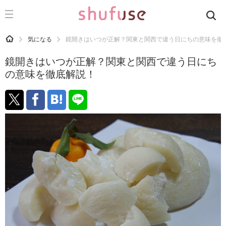
CATEGORY
記事カテゴリ
HOME
気になる
鏡開きはいつが正解？関東と関西で違う日にちの意味を徹
気になる
鏡開きはいつが正解？関東と関西で違う日にち
運気
の意味を徹底解説！
洗濯
生活の知恵
お金
掃除
マナー
趣味
食材辞典
おすすめ