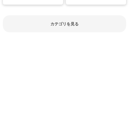
節約にもつながりますね。買う時の
見分け方や保存方法、下処理方法な
どが分かる食材辞典は大いに役立つ
でしょう。食材に関するお役立ち情
報やお悩み解消情報など盛りだくさ
カテゴリを見る
んにご紹介しています。