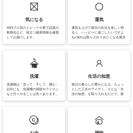
気になる
運気
SNSで人気のトピックや巷で話題の
運気を上げて毎日の生活を楽しく明
新商品など、役立つ最新情報を厳選
るく、ハッピーに過ごしたいですよ
してお届けします。
ね♪知れば取り入れてみたくなる風水
をはじめ、訪れたくなるパワースポ
ットや神社、お寺巡りなど運気をア
ップさせるための情報をご紹介して
います。
洗濯
生活の知恵
洗濯物は「洗って、干して、畳む」
毎日の暮らしが豊かになる、ちょっ
以外にも、洗濯槽の掃除やアイロン
とした工夫やアイディ。そんな「生
など日々やることは色々あります。
活の知恵」を取り入れるだけで、家
素材によっては、洗剤や洗い方を変
事が楽しくなったり便利になるでし
えなくてはいけません。梅雨の季節
ょう。日常のなかで、すぐに実践で
は部屋干しが多くなりニオイ対策も
きるおすすめの裏ワザをご紹介して
必要になりますね。カーテンやラグ
います。
マットなどの大きな洗濯物も、正し
い洗い方をすれば自宅で洗うことが
できます。洗濯に関するお役立ち情
報やお悩み解消のための情報をご紹
お金
掃除