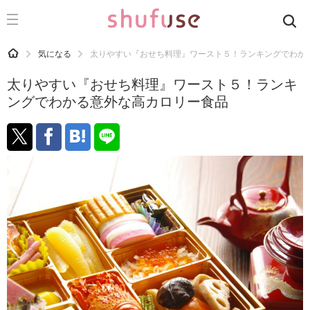
CATEGORY
記事カテゴリ
HOME
気になる
太りやすい『おせち料理』ワースト５！ランキングでわか
気になる
太りやすい『おせち料理』ワースト５！ランキ
運気
ングでわかる意外な高カロリー食品
洗濯
生活の知恵
お金
掃除
マナー
趣味
食材辞典
おすすめ