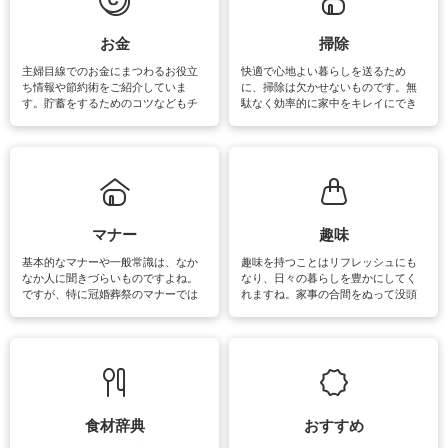
い洗い方をすれば自宅で洗うことが
できます。洗濯に関するお役立ち情
報やお悩み解消のための情報をご紹
お金
掃除
介しています。
主婦目線でのお金にまつわるお役立
快適で心地よい暮らしを送るため
ち情報や節約術をご紹介していま
に、掃除は欠かせないものです。無
す。貯蓄をするためのコツなどもチ
駄なく効率的に家中をキレイにでき
ェックしてみて下さいね♪まだ実践し
るよう、場所ごとの掃除方法やコ
ていないものがあれば、ぜひ取り入
ツ、アイテムをご紹介しています。
れてみてはいかがでしょうか。
掃除が苦手、洗剤で手肌が荒れてし
まう、時間がない、など掃除に関す
るお悩みを解消できるお役立ち情報
がたくさんあります。
マナー
趣味
基本的なマナーや一般常識は、なか
趣味を持つことはリフレッシュにも
なか人に聞きづらいものですよね。
なり、日々の暮らしを豊かにしてく
ですが、特に冠婚葬祭のマナーでは
れますね。家事の合間をぬって没頭
失礼があってはいけませんので、失
できる時間は、忙しくしていても充
敗は避けたいところです。大人とし
実感が味わえます。特にガーデニン
て知っておきたいマナー全般のお役
グやハーブ栽培は人気があり、他に
立ち情報やお悩み解消情報をご紹介
も読書やカメラ、旅行など皆さんが
しています。
楽しめそうな趣味に関する情報をご
紹介しています。
食材辞典
おすすめ