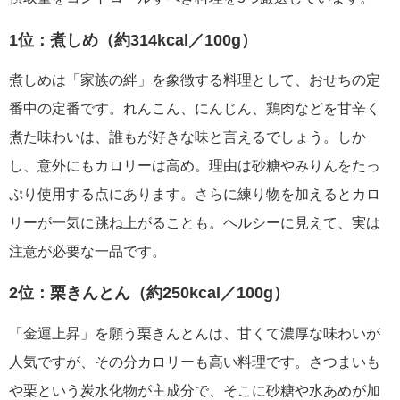
1位：煮しめ（約314kcal／100g）
煮しめは「家族の絆」を象徴する料理として、おせちの定
番中の定番です。れんこん、にんじん、鶏肉などを甘辛く
煮た味わいは、誰もが好きな味と言えるでしょう。しか
し、意外にもカロリーは高め。理由は砂糖やみりんをたっ
ぷり使用する点にあります。さらに練り物を加えるとカロ
リーが一気に跳ね上がることも。ヘルシーに見えて、実は
注意が必要な一品です。
2位：栗きんとん（約250kcal／100g）
「金運上昇」を願う栗きんとんは、甘くて濃厚な味わいが
人気ですが、その分カロリーも高い料理です。さつまいも
や栗という炭水化物が主成分で、そこに砂糖や水あめが加