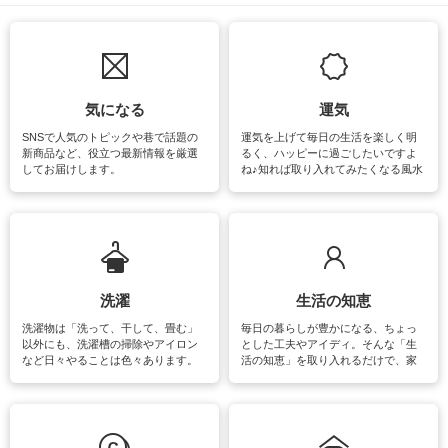
気になる
運気
SNSで人気のトピックや巷で話題の
運気を上げて毎日の生活を楽しく明
新商品など、役立つ最新情報を厳選
るく、ハッピーに過ごしたいですよ
してお届けします。
ね♪知れば取り入れてみたくなる風水
をはじめ、訪れたくなるパワースポ
ットや神社、お寺巡りなど運気をア
ップさせるための情報をご紹介して
います。
洗濯
生活の知恵
洗濯物は「洗って、干して、畳む」
毎日の暮らしが豊かになる、ちょっ
以外にも、洗濯槽の掃除やアイロン
とした工夫やアイディ。そんな「生
など日々やることは色々あります。
活の知恵」を取り入れるだけで、家
素材によっては、洗剤や洗い方を変
事が楽しくなったり便利になるでし
えなくてはいけません。梅雨の季節
ょう。日常のなかで、すぐに実践で
は部屋干しが多くなりニオイ対策も
きるおすすめの裏ワザをご紹介して
必要になりますね。カーテンやラグ
います。
マットなどの大きな洗濯物も、正し