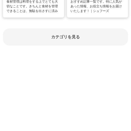
食材管理は料理をする上でとても大
おすすめ記事一覧です。特に人気が
切なことです。きちんと食材を管理
あった情報、お役立ち情報をお届け
できることは、無駄を出さすに済み
いたします！｜シュフーズ
節約にもつながりますね。買う時の
見分け方や保存方法、下処理方法な
どが分かる食材辞典は大いに役立つ
でしょう。食材に関するお役立ち情
報やお悩み解消情報など盛りだくさ
カテゴリを見る
んにご紹介しています。