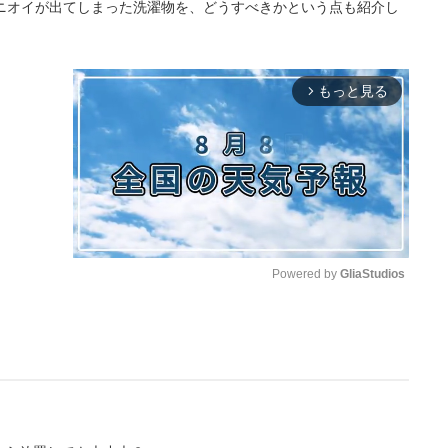
ニオイが出てしまった洗濯物を、どうすべきかという点も紹介し
もっと見る
arrow_forward_ios
Powered by 
GliaStudios
M
u
t
e