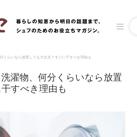
分くらいなら放置しても大丈夫？すぐに干すべき理由も
洗濯
生活の知恵
た洗濯物、何分くらいなら放置
食材辞典
おすすめ
に干すべき理由も