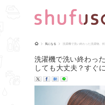
CATEGORY
記事カテゴリ
H
気になる
洗濯機で洗い終わった洗濯物、何
O
気になる
運気
M
E
洗濯機で洗い終わっ
マナー
趣味
しても大丈夫？すぐ