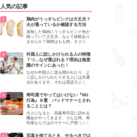
人気の記事
鶏肉がうっすらピンクは大丈夫？
火が通っているか確認する方法
加熱した鶏肉にうっすらピンク色が
残っていて大丈夫…なんて経験あり
ませんか？鶏肉はもも肉、ささみ、
手羽元など各部位によって食感や味
わいが異なり、いろいろと楽しめる
外国人に話しかけられる人の特徴
料理ですが、鶏肉は加熱した後でも
７つ…なぜ選ばれる？理由は無意
うっすらピンク色の部分が大丈夫な
識のサインにあった！
のと気になるときがあります。この
記事では生焼けか火が通っているの
なぜか外国人に道を聞かれたり、よ
かを確認する方法や、鶏肉を調理す
く話しかけられたりする人には共通
るときの注意点を紹介しますので、
点があります。それは英語力より
参考にしてみてくださいね。
も、無意識に発信している「話しか
けても大丈夫」というサインが関係
寿司屋でやってはいけない『NG
しています。よく選ばれる人の特徴
行為』８選 バッドマナーとされ
や、英語が苦手でも焦らない対処
ることとは？
法、自分を守るための注意点を詳し
く解説します。
大人になると、高級寿司店に訪れる
機会がやってきます。そんな時、寿
司屋ならではのマナーに戸惑う人も
少なくありません。本記事では、あ
らためて寿司屋でやってはいけない
写真を捨てるとき、やるべきでは