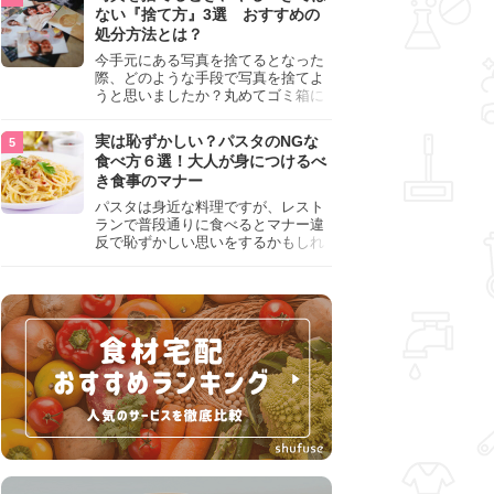
『NG行為』をチェックしましょう。
ない『捨て方』3選 おすすめの
処分方法とは？
今手元にある写真を捨てるとなった
際、どのような手段で写真を捨てよ
うと思いましたか？丸めてゴミ箱に
入れようと思った人は、要注意！写
真は個人情報が詰まっているので、
実は恥ずかしい？パスタのNGな
ただ丸めただけの状態で捨ててしま
食べ方６選！大人が身につけるべ
うのは危険です。写真にすべきでは
き食事のマナー
ない捨て方をまとめているので、ぜ
ひチェックしておきましょう。
パスタは身近な料理ですが、レスト
ランで普段通りに食べるとマナー違
反で恥ずかしい思いをするかもしれ
ません。スプーンの使用やすする音
など、日本人がやりがちな癖を把握
して、正しい食べ方を確認しましょ
う。大人の嗜みとして知っておきた
い新常識を解説します。