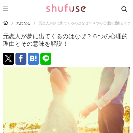
CATEGORY
記事カテゴリ
HOME
気になる
元恋人が夢に出てくるのはなぜ？６つの心理的理由とその
気になる
元恋人が夢に出てくるのはなぜ？６つの心理的
運気
理由とその意味を解説！
洗濯
生活の知恵
お金
掃除
マナー
趣味
食材辞典
おすすめ