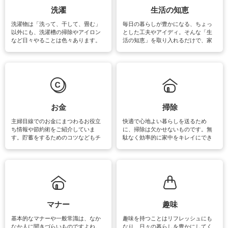
洗濯
生活の知恵
洗濯物は「洗って、干して、畳む」
毎日の暮らしが豊かになる、ちょっ
以外にも、洗濯槽の掃除やアイロン
とした工夫やアイディ。そんな「生
など日々やることは色々あります。
活の知恵」を取り入れるだけで、家
素材によっては、洗剤や洗い方を変
事が楽しくなったり便利になるでし
えなくてはいけません。梅雨の季節
ょう。日常のなかで、すぐに実践で
は部屋干しが多くなりニオイ対策も
きるおすすめの裏ワザをご紹介して
必要になりますね。カーテンやラグ
います。
マットなどの大きな洗濯物も、正し
い洗い方をすれば自宅で洗うことが
できます。洗濯に関するお役立ち情
報やお悩み解消のための情報をご紹
お金
掃除
介しています。
主婦目線でのお金にまつわるお役立
快適で心地よい暮らしを送るため
ち情報や節約術をご紹介していま
に、掃除は欠かせないものです。無
す。貯蓄をするためのコツなどもチ
駄なく効率的に家中をキレイにでき
ェックしてみて下さいね♪まだ実践し
るよう、場所ごとの掃除方法やコ
ていないものがあれば、ぜひ取り入
ツ、アイテムをご紹介しています。
れてみてはいかがでしょうか。
掃除が苦手、洗剤で手肌が荒れてし
まう、時間がない、など掃除に関す
るお悩みを解消できるお役立ち情報
がたくさんあります。
マナー
趣味
基本的なマナーや一般常識は、なか
趣味を持つことはリフレッシュにも
なか人に聞きづらいものですよね。
なり、日々の暮らしを豊かにしてく