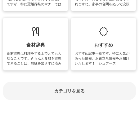
ですが、特に冠婚葬祭のマナーでは
れますね。家事の合間をぬって没頭
失礼があってはいけませんので、失
できる時間は、忙しくしていても充
敗は避けたいところです。大人とし
実感が味わえます。特にガーデニン
て知っておきたいマナー全般のお役
グやハーブ栽培は人気があり、他に
立ち情報やお悩み解消情報をご紹介
も読書やカメラ、旅行など皆さんが
しています。
楽しめそうな趣味に関する情報をご
紹介しています。
食材辞典
おすすめ
食材管理は料理をする上でとても大
おすすめ記事一覧です。特に人気が
切なことです。きちんと食材を管理
あった情報、お役立ち情報をお届け
できることは、無駄を出さすに済み
いたします！｜シュフーズ
節約にもつながりますね。買う時の
見分け方や保存方法、下処理方法な
どが分かる食材辞典は大いに役立つ
でしょう。食材に関するお役立ち情
報やお悩み解消情報など盛りだくさ
カテゴリを見る
んにご紹介しています。