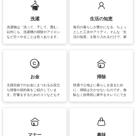
洗濯
生活の知恵
洗濯物は「洗って、干して、畳む」
毎日の暮らしが豊かになる、ちょっ
以外にも、洗濯槽の掃除やアイロン
とした工夫やアイディ。そんな「生
など日々やることは色々あります。
活の知恵」を取り入れるだけで、家
素材によっては、洗剤や洗い方を変
事が楽しくなったり便利になるでし
えなくてはいけません。梅雨の季節
ょう。日常のなかで、すぐに実践で
は部屋干しが多くなりニオイ対策も
きるおすすめの裏ワザをご紹介して
必要になりますね。カーテンやラグ
います。
マットなどの大きな洗濯物も、正し
い洗い方をすれば自宅で洗うことが
できます。洗濯に関するお役立ち情
報やお悩み解消のための情報をご紹
お金
掃除
介しています。
主婦目線でのお金にまつわるお役立
快適で心地よい暮らしを送るため
ち情報や節約術をご紹介していま
に、掃除は欠かせないものです。無
す。貯蓄をするためのコツなどもチ
駄なく効率的に家中をキレイにでき
ェックしてみて下さいね♪まだ実践し
るよう、場所ごとの掃除方法やコ
ていないものがあれば、ぜひ取り入
ツ、アイテムをご紹介しています。
れてみてはいかがでしょうか。
掃除が苦手、洗剤で手肌が荒れてし
まう、時間がない、など掃除に関す
るお悩みを解消できるお役立ち情報
がたくさんあります。
マナー
趣味