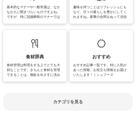
基本的なマナーや一般常識は、なか
趣味を持つことはリフレッシュにも
なか人に聞きづらいものですよね。
なり、日々の暮らしを豊かにしてく
ですが、特に冠婚葬祭のマナーでは
れますね。家事の合間をぬって没頭
失礼があってはいけませんので、失
できる時間は、忙しくしていても充
敗は避けたいところです。大人とし
実感が味わえます。特にガーデニン
て知っておきたいマナー全般のお役
グやハーブ栽培は人気があり、他に
立ち情報やお悩み解消情報をご紹介
も読書やカメラ、旅行など皆さんが
しています。
楽しめそうな趣味に関する情報をご
紹介しています。
食材辞典
おすすめ
食材管理は料理をする上でとても大
おすすめ記事一覧です。特に人気が
切なことです。きちんと食材を管理
あった情報、お役立ち情報をお届け
できることは、無駄を出さすに済み
いたします！｜シュフーズ
節約にもつながりますね。買う時の
見分け方や保存方法、下処理方法な
どが分かる食材辞典は大いに役立つ
でしょう。食材に関するお役立ち情
報やお悩み解消情報など盛りだくさ
カテゴリを見る
んにご紹介しています。