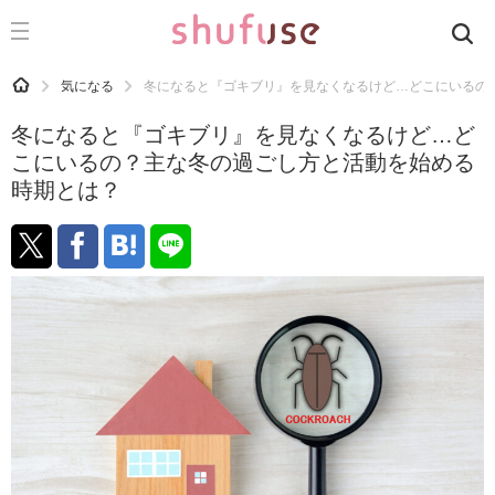
CATEGORY
記事カテゴリ
HOME
気になる
冬になると『ゴキブリ』を見なくなるけど…どこにいるの
気になる
冬になると『ゴキブリ』を見なくなるけど…ど
運気
こにいるの？主な冬の過ごし方と活動を始める
時期とは？
洗濯
生活の知恵
お金
掃除
マナー
趣味
食材辞典
おすすめ