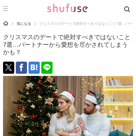
CATEGORY
記事カテゴリ
HOME
気になる
クリスマスのデートで絶対すべきではないこと7選…パー
気になる
クリスマスのデートで絶対すべきではないこと
運気
7選…パートナーから愛想を尽かされてしまう
かも？
洗濯
生活の知恵
お金
掃除
マナー
趣味
食材辞典
おすすめ