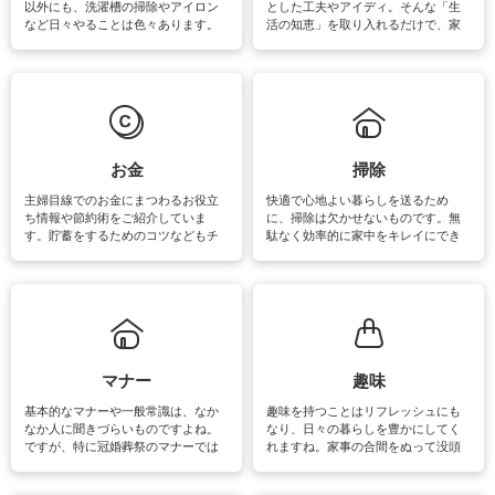
以外にも、洗濯槽の掃除やアイロン
とした工夫やアイディ。そんな「生
など日々やることは色々あります。
活の知恵」を取り入れるだけで、家
素材によっては、洗剤や洗い方を変
事が楽しくなったり便利になるでし
えなくてはいけません。梅雨の季節
ょう。日常のなかで、すぐに実践で
は部屋干しが多くなりニオイ対策も
きるおすすめの裏ワザをご紹介して
必要になりますね。カーテンやラグ
います。
マットなどの大きな洗濯物も、正し
い洗い方をすれば自宅で洗うことが
できます。洗濯に関するお役立ち情
報やお悩み解消のための情報をご紹
お金
掃除
介しています。
主婦目線でのお金にまつわるお役立
快適で心地よい暮らしを送るため
ち情報や節約術をご紹介していま
に、掃除は欠かせないものです。無
す。貯蓄をするためのコツなどもチ
駄なく効率的に家中をキレイにでき
ェックしてみて下さいね♪まだ実践し
るよう、場所ごとの掃除方法やコ
ていないものがあれば、ぜひ取り入
ツ、アイテムをご紹介しています。
れてみてはいかがでしょうか。
掃除が苦手、洗剤で手肌が荒れてし
まう、時間がない、など掃除に関す
るお悩みを解消できるお役立ち情報
がたくさんあります。
マナー
趣味
基本的なマナーや一般常識は、なか
趣味を持つことはリフレッシュにも
なか人に聞きづらいものですよね。
なり、日々の暮らしを豊かにしてく
ですが、特に冠婚葬祭のマナーでは
れますね。家事の合間をぬって没頭
失礼があってはいけませんので、失
できる時間は、忙しくしていても充
敗は避けたいところです。大人とし
実感が味わえます。特にガーデニン