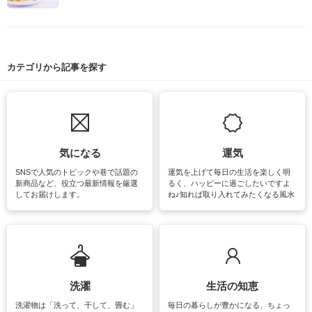
カテゴリから記事を探す
気になる
運気
SNSで人気のトピックや巷で話題の
運気を上げて毎日の生活を楽しく明
新商品など、役立つ最新情報を厳選
るく、ハッピーに過ごしたいですよ
してお届けします。
ね♪知れば取り入れてみたくなる風水
をはじめ、訪れたくなるパワースポ
ットや神社、お寺巡りなど運気をア
ップさせるための情報をご紹介して
います。
洗濯
生活の知恵
洗濯物は「洗って、干して、畳む」
毎日の暮らしが豊かになる、ちょっ