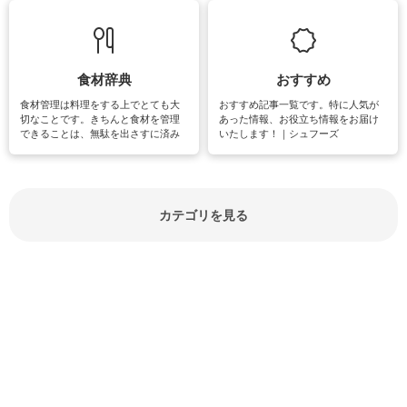
て知っておきたいマナー全般のお役
グやハーブ栽培は人気があり、他に
立ち情報やお悩み解消情報をご紹介
も読書やカメラ、旅行など皆さんが
しています。
楽しめそうな趣味に関する情報をご
紹介しています。
食材辞典
おすすめ
食材管理は料理をする上でとても大
おすすめ記事一覧です。特に人気が
切なことです。きちんと食材を管理
あった情報、お役立ち情報をお届け
できることは、無駄を出さすに済み
いたします！｜シュフーズ
節約にもつながりますね。買う時の
見分け方や保存方法、下処理方法な
どが分かる食材辞典は大いに役立つ
でしょう。食材に関するお役立ち情
報やお悩み解消情報など盛りだくさ
カテゴリを見る
んにご紹介しています。