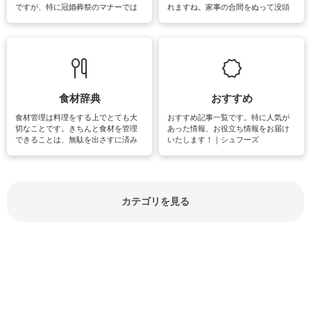
ですが、特に冠婚葬祭のマナーでは
れますね。家事の合間をぬって没頭
失礼があってはいけませんので、失
できる時間は、忙しくしていても充
敗は避けたいところです。大人とし
実感が味わえます。特にガーデニン
て知っておきたいマナー全般のお役
グやハーブ栽培は人気があり、他に
立ち情報やお悩み解消情報をご紹介
も読書やカメラ、旅行など皆さんが
しています。
楽しめそうな趣味に関する情報をご
紹介しています。
食材辞典
おすすめ
食材管理は料理をする上でとても大
おすすめ記事一覧です。特に人気が
切なことです。きちんと食材を管理
あった情報、お役立ち情報をお届け
できることは、無駄を出さすに済み
いたします！｜シュフーズ
節約にもつながりますね。買う時の
見分け方や保存方法、下処理方法な
どが分かる食材辞典は大いに役立つ
でしょう。食材に関するお役立ち情
報やお悩み解消情報など盛りだくさ
カテゴリを見る
んにご紹介しています。