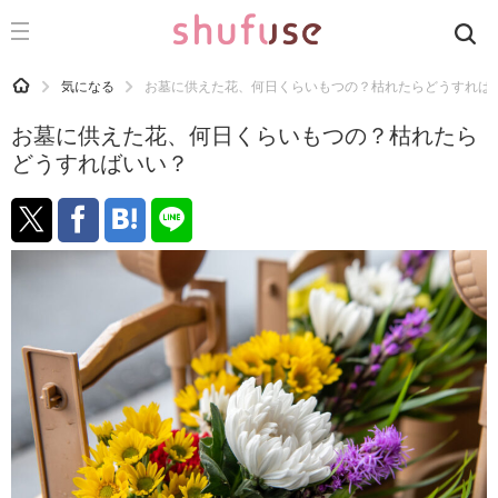
CATEGORY
記事カテゴリ
HOME
気になる
お墓に供えた花、何日くらいもつの？枯れたらどうすれば
気になる
お墓に供えた花、何日くらいもつの？枯れたら
運気
どうすればいい？
洗濯
生活の知恵
お金
掃除
マナー
趣味
食材辞典
おすすめ