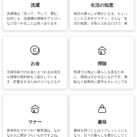
洗濯
生活の知恵
洗濯物は「洗って、干して、畳む」
毎日の暮らしが豊かになる、ちょっ
以外にも、洗濯槽の掃除やアイロン
とした工夫やアイディ。そんな「生
など日々やることは色々あります。
活の知恵」を取り入れるだけで、家
素材によっては、洗剤や洗い方を変
事が楽しくなったり便利になるでし
えなくてはいけません。梅雨の季節
ょう。日常のなかで、すぐに実践で
は部屋干しが多くなりニオイ対策も
きるおすすめの裏ワザをご紹介して
必要になりますね。カーテンやラグ
います。
マットなどの大きな洗濯物も、正し
い洗い方をすれば自宅で洗うことが
できます。洗濯に関するお役立ち情
報やお悩み解消のための情報をご紹
お金
掃除
介しています。
主婦目線でのお金にまつわるお役立
快適で心地よい暮らしを送るため
ち情報や節約術をご紹介していま
に、掃除は欠かせないものです。無
す。貯蓄をするためのコツなどもチ
駄なく効率的に家中をキレイにでき
ェックしてみて下さいね♪まだ実践し
るよう、場所ごとの掃除方法やコ
ていないものがあれば、ぜひ取り入
ツ、アイテムをご紹介しています。
れてみてはいかがでしょうか。
掃除が苦手、洗剤で手肌が荒れてし
まう、時間がない、など掃除に関す
るお悩みを解消できるお役立ち情報
がたくさんあります。
マナー
趣味
基本的なマナーや一般常識は、なか
趣味を持つことはリフレッシュにも
なか人に聞きづらいものですよね。
なり、日々の暮らしを豊かにしてく