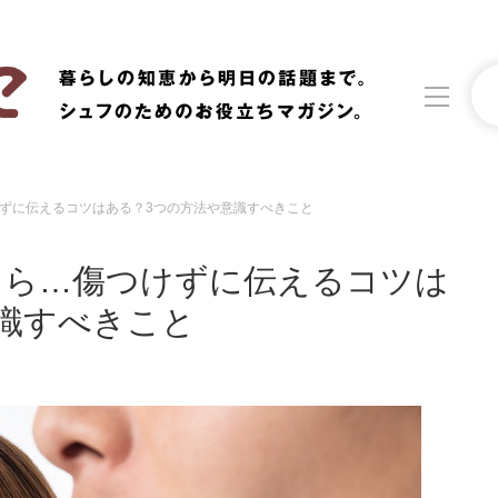
ずに伝えるコツはある？3つの方法や意識すべきこと
洗濯
生活の知恵
たら…傷つけずに伝えるコツは
食材辞典
おすすめ
識すべきこと