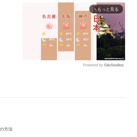
もっと見る
arrow_forward_ios
Powered by 
GliaStudios
M
u
t
e
の方法