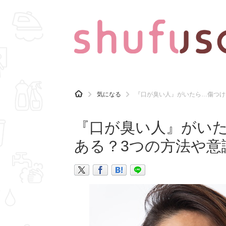
CATEGORY
記事カテゴリ
H
気になる
『口が臭い人』がいたら…傷つけ
O
気になる
運気
M
E
『口が臭い人』がい
マナー
趣味
ある？3つの方法や意