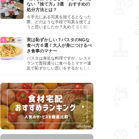
『NG行為』をチェックしましょう。
ない『捨て方』3選 おすすめの
処分方法とは？
今手元にある写真を捨てるとなった
際、どのような手段で写真を捨てよ
うと思いましたか？丸めてゴミ箱に
入れようと思った人は、要注意！写
真は個人情報が詰まっているので、
実は恥ずかしい？パスタのNGな
ただ丸めただけの状態で捨ててしま
食べ方６選！大人が身につけるべ
うのは危険です。写真にすべきでは
き食事のマナー
ない捨て方をまとめているので、ぜ
ひチェックしておきましょう。
パスタは身近な料理ですが、レスト
ランで普段通りに食べるとマナー違
反で恥ずかしい思いをするかもしれ
ません。スプーンの使用やすする音
など、日本人がやりがちな癖を把握
して、正しい食べ方を確認しましょ
う。大人の嗜みとして知っておきた
い新常識を解説します。