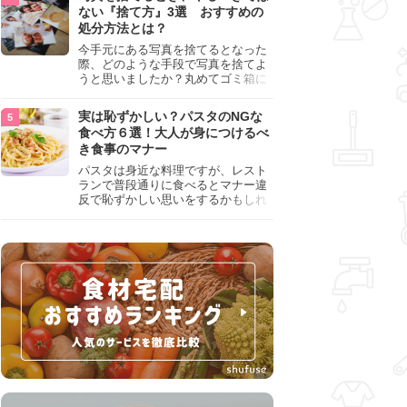
『NG行為』をチェックしましょう。
ない『捨て方』3選 おすすめの
処分方法とは？
今手元にある写真を捨てるとなった
際、どのような手段で写真を捨てよ
うと思いましたか？丸めてゴミ箱に
入れようと思った人は、要注意！写
真は個人情報が詰まっているので、
実は恥ずかしい？パスタのNGな
ただ丸めただけの状態で捨ててしま
食べ方６選！大人が身につけるべ
うのは危険です。写真にすべきでは
き食事のマナー
ない捨て方をまとめているので、ぜ
ひチェックしておきましょう。
パスタは身近な料理ですが、レスト
ランで普段通りに食べるとマナー違
反で恥ずかしい思いをするかもしれ
ません。スプーンの使用やすする音
など、日本人がやりがちな癖を把握
して、正しい食べ方を確認しましょ
う。大人の嗜みとして知っておきた
い新常識を解説します。