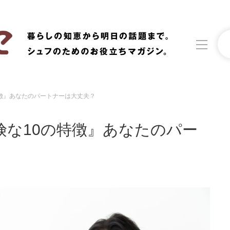
特徴』あなたのパートナーは大丈夫？
洗濯
生活の知恵
険な10の特徴』あなたのパー
食材辞典
おすすめ