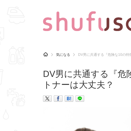
CATEGORY
記事カテゴリ
H
気になる
DV男に共通する『危険な10の
O
気になる
運気
M
E
DV男に共通する『危
マナー
趣味
トナーは大丈夫？