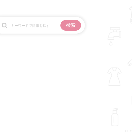
お金
掃除