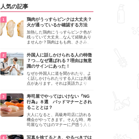
人気の記事
鶏肉がうっすらピンクは大丈夫？
火が通っているか確認する方法
加熱した鶏肉にうっすらピンク色が
残っていて大丈夫…なんて経験あり
ませんか？鶏肉はもも肉、ささみ、
手羽元など各部位によって食感や味
わいが異なり、いろいろと楽しめる
外国人に話しかけられる人の特徴
料理ですが、鶏肉は加熱した後でも
７つ…なぜ選ばれる？理由は無意
うっすらピンク色の部分が大丈夫な
識のサインにあった！
のと気になるときがあります。この
記事では生焼けか火が通っているの
なぜか外国人に道を聞かれたり、よ
かを確認する方法や、鶏肉を調理す
く話しかけられたりする人には共通
るときの注意点を紹介しますので、
点があります。それは英語力より
参考にしてみてくださいね。
も、無意識に発信している「話しか
けても大丈夫」というサインが関係
寿司屋でやってはいけない『NG
しています。よく選ばれる人の特徴
行為』８選 バッドマナーとされ
や、英語が苦手でも焦らない対処
ることとは？
法、自分を守るための注意点を詳し
く解説します。
大人になると、高級寿司店に訪れる
機会がやってきます。そんな時、寿
司屋ならではのマナーに戸惑う人も
少なくありません。本記事では、あ
らためて寿司屋でやってはいけない
写真を捨てるとき、やるべきでは