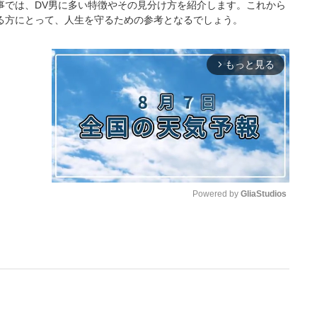
事では、DV男に多い特徴やその見分け方を紹介します。これから
る方にとって、人生を守るための参考となるでしょう。
もっと見る
arrow_forward_ios
Powered by 
GliaStudios
M
u
t
e