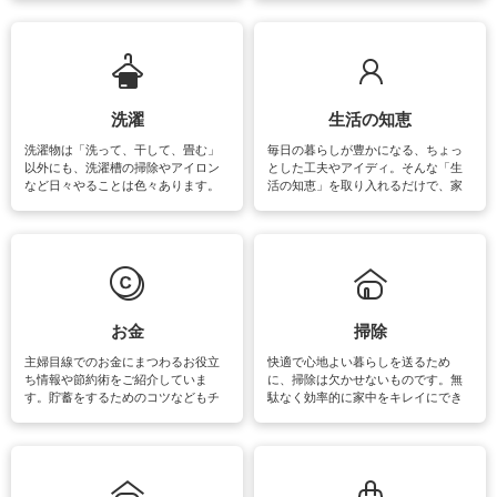
ットや神社、お寺巡りなど運気をア
ップさせるための情報をご紹介して
います。
洗濯
生活の知恵
洗濯物は「洗って、干して、畳む」
毎日の暮らしが豊かになる、ちょっ
以外にも、洗濯槽の掃除やアイロン
とした工夫やアイディ。そんな「生
など日々やることは色々あります。
活の知恵」を取り入れるだけで、家
素材によっては、洗剤や洗い方を変
事が楽しくなったり便利になるでし
えなくてはいけません。梅雨の季節
ょう。日常のなかで、すぐに実践で
は部屋干しが多くなりニオイ対策も
きるおすすめの裏ワザをご紹介して
必要になりますね。カーテンやラグ
います。
マットなどの大きな洗濯物も、正し
い洗い方をすれば自宅で洗うことが
できます。洗濯に関するお役立ち情
報やお悩み解消のための情報をご紹
お金
掃除
介しています。
主婦目線でのお金にまつわるお役立
快適で心地よい暮らしを送るため
ち情報や節約術をご紹介していま
に、掃除は欠かせないものです。無
す。貯蓄をするためのコツなどもチ
駄なく効率的に家中をキレイにでき
ェックしてみて下さいね♪まだ実践し
るよう、場所ごとの掃除方法やコ
ていないものがあれば、ぜひ取り入
ツ、アイテムをご紹介しています。
れてみてはいかがでしょうか。
掃除が苦手、洗剤で手肌が荒れてし
まう、時間がない、など掃除に関す
るお悩みを解消できるお役立ち情報