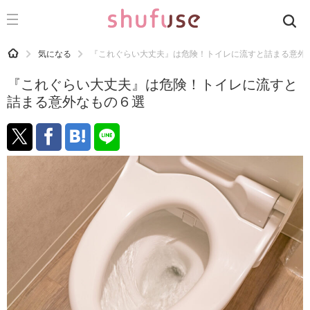
CATEGORY
記事カテゴリ
HOME
気になる
『これぐらい大丈夫』は危険！トイレに流すと詰まる意外
気になる
『これぐらい大丈夫』は危険！トイレに流すと
運気
詰まる意外なもの６選
洗濯
生活の知恵
お金
掃除
マナー
趣味
食材辞典
おすすめ