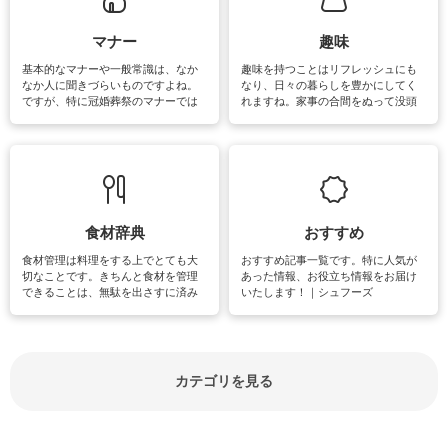
がたくさんあります。
マナー
趣味
基本的なマナーや一般常識は、なか
趣味を持つことはリフレッシュにも
なか人に聞きづらいものですよね。
なり、日々の暮らしを豊かにしてく
ですが、特に冠婚葬祭のマナーでは
れますね。家事の合間をぬって没頭
失礼があってはいけませんので、失
できる時間は、忙しくしていても充
敗は避けたいところです。大人とし
実感が味わえます。特にガーデニン
て知っておきたいマナー全般のお役
グやハーブ栽培は人気があり、他に
立ち情報やお悩み解消情報をご紹介
も読書やカメラ、旅行など皆さんが
しています。
楽しめそうな趣味に関する情報をご
紹介しています。
食材辞典
おすすめ
食材管理は料理をする上でとても大
おすすめ記事一覧です。特に人気が
切なことです。きちんと食材を管理
あった情報、お役立ち情報をお届け
できることは、無駄を出さすに済み
いたします！｜シュフーズ
節約にもつながりますね。買う時の
見分け方や保存方法、下処理方法な
どが分かる食材辞典は大いに役立つ
でしょう。食材に関するお役立ち情
報やお悩み解消情報など盛りだくさ
カテゴリを見る
んにご紹介しています。