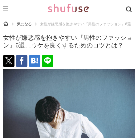
CATEGORY
記事カテゴリ
HOME
気になる
女性が嫌悪感を抱きやすい『男性のファッション』6選…
気になる
女性が嫌悪感を抱きやすい『男性のファッショ
運気
ン』6選…ウケを良くするためのコツとは？
洗濯
生活の知恵
お金
掃除
マナー
趣味
食材辞典
おすすめ