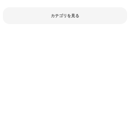
どが分かる食材辞典は大いに役立つ
でしょう。食材に関するお役立ち情
報やお悩み解消情報など盛りだくさ
カテゴリを見る
んにご紹介しています。