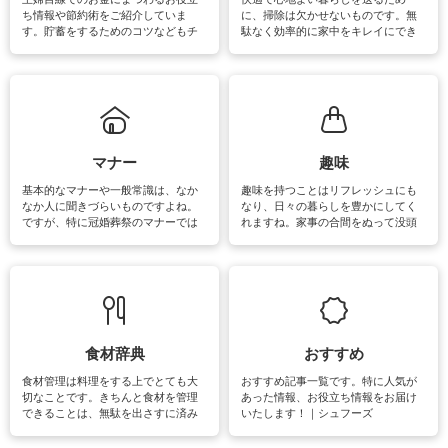
ち情報や節約術をご紹介していま
に、掃除は欠かせないものです。無
す。貯蓄をするためのコツなどもチ
駄なく効率的に家中をキレイにでき
ェックしてみて下さいね♪まだ実践し
るよう、場所ごとの掃除方法やコ
ていないものがあれば、ぜひ取り入
ツ、アイテムをご紹介しています。
れてみてはいかがでしょうか。
掃除が苦手、洗剤で手肌が荒れてし
まう、時間がない、など掃除に関す
るお悩みを解消できるお役立ち情報
がたくさんあります。
マナー
趣味
基本的なマナーや一般常識は、なか
趣味を持つことはリフレッシュにも
なか人に聞きづらいものですよね。
なり、日々の暮らしを豊かにしてく
ですが、特に冠婚葬祭のマナーでは
れますね。家事の合間をぬって没頭
失礼があってはいけませんので、失
できる時間は、忙しくしていても充
敗は避けたいところです。大人とし
実感が味わえます。特にガーデニン
て知っておきたいマナー全般のお役
グやハーブ栽培は人気があり、他に
立ち情報やお悩み解消情報をご紹介
も読書やカメラ、旅行など皆さんが
しています。
楽しめそうな趣味に関する情報をご
紹介しています。
食材辞典
おすすめ
食材管理は料理をする上でとても大
おすすめ記事一覧です。特に人気が
切なことです。きちんと食材を管理
あった情報、お役立ち情報をお届け
できることは、無駄を出さすに済み
いたします！｜シュフーズ
節約にもつながりますね。買う時の
見分け方や保存方法、下処理方法な