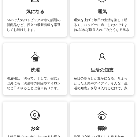
気になる
運気
SNSで人気のトピックや巷で話題の
運気を上げて毎日の生活を楽しく明
新商品など、役立つ最新情報を厳選
るく、ハッピーに過ごしたいですよ
してお届けします。
ね♪知れば取り入れてみたくなる風水
をはじめ、訪れたくなるパワースポ
ットや神社、お寺巡りなど運気をア
ップさせるための情報をご紹介して
います。
洗濯
生活の知恵
洗濯物は「洗って、干して、畳む」
毎日の暮らしが豊かになる、ちょっ
以外にも、洗濯槽の掃除やアイロン
とした工夫やアイディ。そんな「生
など日々やることは色々あります。
活の知恵」を取り入れるだけで、家
素材によっては、洗剤や洗い方を変
事が楽しくなったり便利になるでし
えなくてはいけません。梅雨の季節
ょう。日常のなかで、すぐに実践で
は部屋干しが多くなりニオイ対策も
きるおすすめの裏ワザをご紹介して
必要になりますね。カーテンやラグ
います。
マットなどの大きな洗濯物も、正し
い洗い方をすれば自宅で洗うことが
できます。洗濯に関するお役立ち情
報やお悩み解消のための情報をご紹
お金
掃除
介しています。
主婦目線でのお金にまつわるお役立
快適で心地よい暮らしを送るため