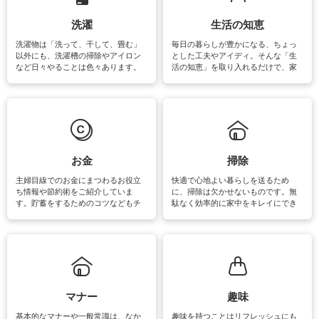
洗濯
生活の知恵
洗濯物は「洗って、干して、畳む」
毎日の暮らしが豊かになる、ちょっ
以外にも、洗濯槽の掃除やアイロン
とした工夫やアイディ。そんな「生
など日々やることは色々あります。
活の知恵」を取り入れるだけで、家
素材によっては、洗剤や洗い方を変
事が楽しくなったり便利になるでし
えなくてはいけません。梅雨の季節
ょう。日常のなかで、すぐに実践で
は部屋干しが多くなりニオイ対策も
きるおすすめの裏ワザをご紹介して
必要になりますね。カーテンやラグ
います。
マットなどの大きな洗濯物も、正し
い洗い方をすれば自宅で洗うことが
できます。洗濯に関するお役立ち情
報やお悩み解消のための情報をご紹
お金
掃除
介しています。
主婦目線でのお金にまつわるお役立
快適で心地よい暮らしを送るため
ち情報や節約術をご紹介していま
に、掃除は欠かせないものです。無
す。貯蓄をするためのコツなどもチ
駄なく効率的に家中をキレイにでき
ェックしてみて下さいね♪まだ実践し
るよう、場所ごとの掃除方法やコ
ていないものがあれば、ぜひ取り入
ツ、アイテムをご紹介しています。
れてみてはいかがでしょうか。
掃除が苦手、洗剤で手肌が荒れてし
まう、時間がない、など掃除に関す
るお悩みを解消できるお役立ち情報
がたくさんあります。
マナー
趣味
基本的なマナーや一般常識は、なか
趣味を持つことはリフレッシュにも