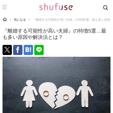
CATEGORY
記事カテゴリ
HOME
気になる
『離婚する可能性が高い夫婦』の特徴5選…最も多い原因
気になる
『離婚する可能性が高い夫婦』の特徴5選…最
運気
も多い原因や解決法とは？
洗濯
生活の知恵
お金
掃除
マナー
趣味
食材辞典
おすすめ