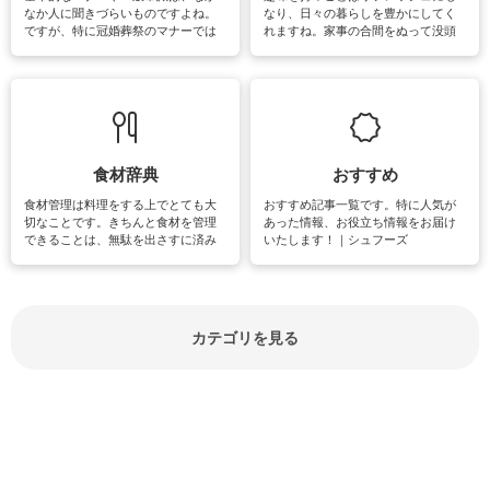
なか人に聞きづらいものですよね。
なり、日々の暮らしを豊かにしてく
ですが、特に冠婚葬祭のマナーでは
れますね。家事の合間をぬって没頭
失礼があってはいけませんので、失
できる時間は、忙しくしていても充
敗は避けたいところです。大人とし
実感が味わえます。特にガーデニン
て知っておきたいマナー全般のお役
グやハーブ栽培は人気があり、他に
立ち情報やお悩み解消情報をご紹介
も読書やカメラ、旅行など皆さんが
しています。
楽しめそうな趣味に関する情報をご
紹介しています。
食材辞典
おすすめ
食材管理は料理をする上でとても大
おすすめ記事一覧です。特に人気が
切なことです。きちんと食材を管理
あった情報、お役立ち情報をお届け
できることは、無駄を出さすに済み
いたします！｜シュフーズ
節約にもつながりますね。買う時の
見分け方や保存方法、下処理方法な
どが分かる食材辞典は大いに役立つ
でしょう。食材に関するお役立ち情
報やお悩み解消情報など盛りだくさ
カテゴリを見る
んにご紹介しています。