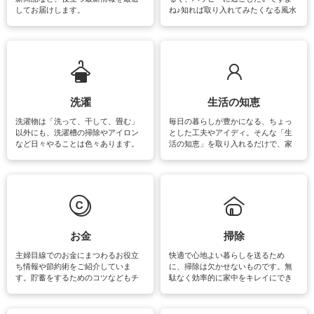
してお届けします。
ね♪知れば取り入れてみたくなる風水
をはじめ、訪れたくなるパワースポ
ットや神社、お寺巡りなど運気をア
ップさせるための情報をご紹介して
います。
洗濯
生活の知恵
洗濯物は「洗って、干して、畳む」
毎日の暮らしが豊かになる、ちょっ
以外にも、洗濯槽の掃除やアイロン
とした工夫やアイディ。そんな「生
など日々やることは色々あります。
活の知恵」を取り入れるだけで、家
素材によっては、洗剤や洗い方を変
事が楽しくなったり便利になるでし
えなくてはいけません。梅雨の季節
ょう。日常のなかで、すぐに実践で
は部屋干しが多くなりニオイ対策も
きるおすすめの裏ワザをご紹介して
必要になりますね。カーテンやラグ
います。
マットなどの大きな洗濯物も、正し
い洗い方をすれば自宅で洗うことが
できます。洗濯に関するお役立ち情
報やお悩み解消のための情報をご紹
お金
掃除
介しています。
主婦目線でのお金にまつわるお役立
快適で心地よい暮らしを送るため
ち情報や節約術をご紹介していま
に、掃除は欠かせないものです。無
す。貯蓄をするためのコツなどもチ
駄なく効率的に家中をキレイにでき
ェックしてみて下さいね♪まだ実践し
るよう、場所ごとの掃除方法やコ
ていないものがあれば、ぜひ取り入
ツ、アイテムをご紹介しています。
れてみてはいかがでしょうか。
掃除が苦手、洗剤で手肌が荒れてし