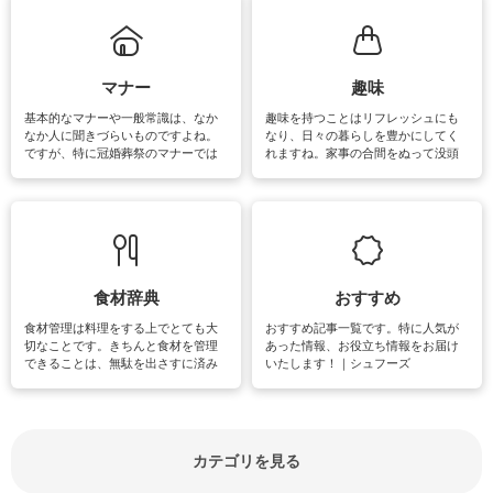
まう、時間がない、など掃除に関す
るお悩みを解消できるお役立ち情報
がたくさんあります。
マナー
趣味
基本的なマナーや一般常識は、なか
趣味を持つことはリフレッシュにも
なか人に聞きづらいものですよね。
なり、日々の暮らしを豊かにしてく
ですが、特に冠婚葬祭のマナーでは
れますね。家事の合間をぬって没頭
失礼があってはいけませんので、失
できる時間は、忙しくしていても充
敗は避けたいところです。大人とし
実感が味わえます。特にガーデニン
て知っておきたいマナー全般のお役
グやハーブ栽培は人気があり、他に
立ち情報やお悩み解消情報をご紹介
も読書やカメラ、旅行など皆さんが
しています。
楽しめそうな趣味に関する情報をご
紹介しています。
食材辞典
おすすめ
食材管理は料理をする上でとても大
おすすめ記事一覧です。特に人気が
切なことです。きちんと食材を管理
あった情報、お役立ち情報をお届け
できることは、無駄を出さすに済み
いたします！｜シュフーズ
節約にもつながりますね。買う時の
見分け方や保存方法、下処理方法な
どが分かる食材辞典は大いに役立つ
でしょう。食材に関するお役立ち情
報やお悩み解消情報など盛りだくさ
カテゴリを見る
んにご紹介しています。