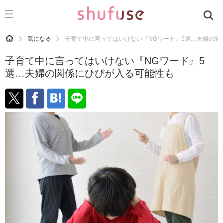
CATEGORY
記事カテゴリ
HOME
気になる
子育て中に言ってはいけない『NGワード』5選…夫婦の関
気になる
子育て中に言ってはいけない『NGワード』5
運気
選…夫婦の関係にひびが入る可能性も
洗濯
生活の知恵
お金
掃除
マナー
趣味
食材辞典
おすすめ