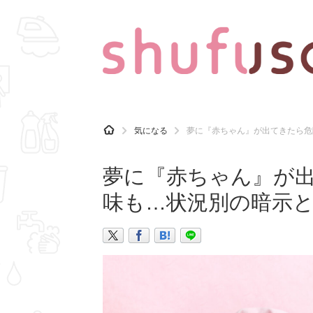
CATEGORY
記事カテゴリ
H
気になる
夢に『赤ちゃん』が出てきたら危
O
気になる
運気
M
E
夢に『赤ちゃん』が
マナー
趣味
味も…状況別の暗示