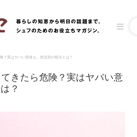
険？実はヤバい意味も…状況別の暗示とは？
洗濯
生活の知恵
出てきたら危険？実はヤバい意
食材辞典
おすすめ
とは？