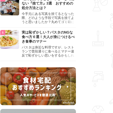
『NG行為』をチェックしましょう。
ない『捨て方』3選 おすすめの
処分方法とは？
今手元にある写真を捨てるとなった
際、どのような手段で写真を捨てよ
うと思いましたか？丸めてゴミ箱に
入れようと思った人は、要注意！写
真は個人情報が詰まっているので、
実は恥ずかしい？パスタのNGな
ただ丸めただけの状態で捨ててしま
食べ方６選！大人が身につけるべ
うのは危険です。写真にすべきでは
き食事のマナー
ない捨て方をまとめているので、ぜ
ひチェックしておきましょう。
パスタは身近な料理ですが、レスト
ランで普段通りに食べるとマナー違
反で恥ずかしい思いをするかもしれ
ません。スプーンの使用やすする音
など、日本人がやりがちな癖を把握
して、正しい食べ方を確認しましょ
う。大人の嗜みとして知っておきた
い新常識を解説します。