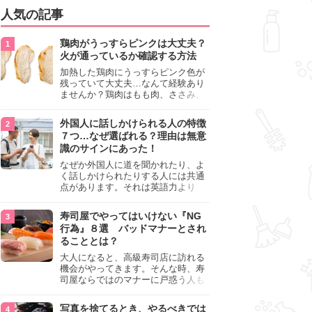
人気の記事
鶏肉がうっすらピンクは大丈夫？
火が通っているか確認する方法
加熱した鶏肉にうっすらピンク色が
残っていて大丈夫…なんて経験あり
ませんか？鶏肉はもも肉、ささみ、
手羽元など各部位によって食感や味
わいが異なり、いろいろと楽しめる
外国人に話しかけられる人の特徴
料理ですが、鶏肉は加熱した後でも
７つ…なぜ選ばれる？理由は無意
うっすらピンク色の部分が大丈夫な
識のサインにあった！
のと気になるときがあります。この
記事では生焼けか火が通っているの
なぜか外国人に道を聞かれたり、よ
かを確認する方法や、鶏肉を調理す
く話しかけられたりする人には共通
るときの注意点を紹介しますので、
点があります。それは英語力より
参考にしてみてくださいね。
も、無意識に発信している「話しか
けても大丈夫」というサインが関係
寿司屋でやってはいけない『NG
しています。よく選ばれる人の特徴
行為』８選 バッドマナーとされ
や、英語が苦手でも焦らない対処
ることとは？
法、自分を守るための注意点を詳し
く解説します。
大人になると、高級寿司店に訪れる
機会がやってきます。そんな時、寿
司屋ならではのマナーに戸惑う人も
少なくありません。本記事では、あ
らためて寿司屋でやってはいけない
写真を捨てるとき、やるべきでは