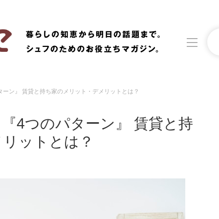
ターン』 賃貸と持ち家のメリット・デメリットとは？
洗濯
生活の知恵
『4つのパターン』 賃貸と持
食材辞典
おすすめ
メリットとは？