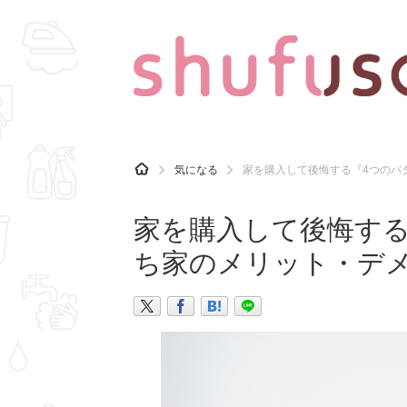
CATEGORY
記事カテゴリ
H
気になる
家を購入して後悔する『4つのパ
O
気になる
運気
M
E
家を購入して後悔する
マナー
趣味
ち家のメリット・デ