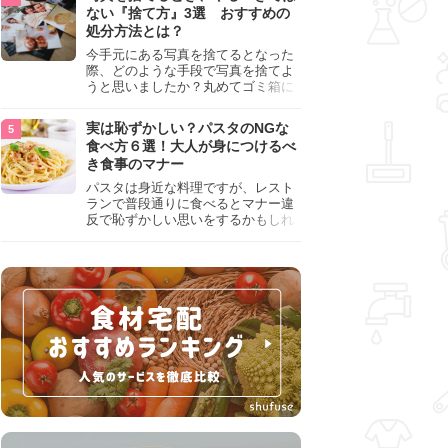
『NG行為』をチェックしましょう。
ない『捨て方』3選 おすすめの
処分方法とは？
今手元にある写真を捨てるとなった
際、どのような手段で写真を捨てよ
うと思いましたか？丸めてゴミ箱に
入れようと思った人は、要注意！写
真は個人情報が詰まっているので、
実は恥ずかしい？パスタのNGな
ただ丸めただけの状態で捨ててしま
食べ方６選！大人が身につけるべ
うのは危険です。写真にすべきでは
き食事のマナー
ない捨て方をまとめているので、ぜ
ひチェックしておきましょう。
パスタは身近な料理ですが、レスト
ランで普段通りに食べるとマナー違
反で恥ずかしい思いをするかもしれ
ません。スプーンの使用やすする音
など、日本人がやりがちな癖を把握
して、正しい食べ方を確認しましょ
う。大人の嗜みとして知っておきた
い新常識を解説します。