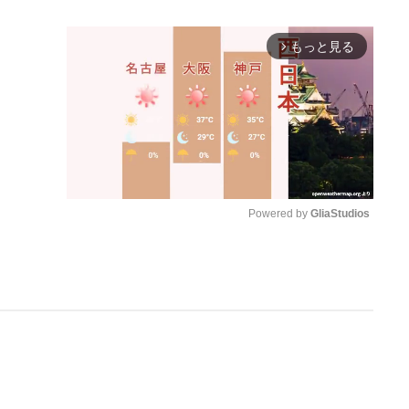
もっと見る
arrow_forward_ios
Powered by 
GliaStudios
M
u
t
e