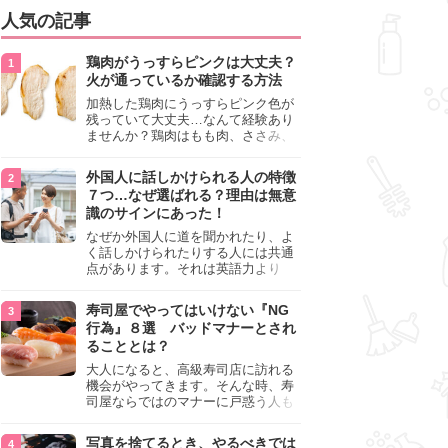
人気の記事
鶏肉がうっすらピンクは大丈夫？
火が通っているか確認する方法
加熱した鶏肉にうっすらピンク色が
残っていて大丈夫…なんて経験あり
ませんか？鶏肉はもも肉、ささみ、
手羽元など各部位によって食感や味
わいが異なり、いろいろと楽しめる
外国人に話しかけられる人の特徴
料理ですが、鶏肉は加熱した後でも
７つ…なぜ選ばれる？理由は無意
うっすらピンク色の部分が大丈夫な
識のサインにあった！
のと気になるときがあります。この
記事では生焼けか火が通っているの
なぜか外国人に道を聞かれたり、よ
かを確認する方法や、鶏肉を調理す
く話しかけられたりする人には共通
るときの注意点を紹介しますので、
点があります。それは英語力より
参考にしてみてくださいね。
も、無意識に発信している「話しか
けても大丈夫」というサインが関係
寿司屋でやってはいけない『NG
しています。よく選ばれる人の特徴
行為』８選 バッドマナーとされ
や、英語が苦手でも焦らない対処
ることとは？
法、自分を守るための注意点を詳し
く解説します。
大人になると、高級寿司店に訪れる
機会がやってきます。そんな時、寿
司屋ならではのマナーに戸惑う人も
少なくありません。本記事では、あ
らためて寿司屋でやってはいけない
写真を捨てるとき、やるべきでは