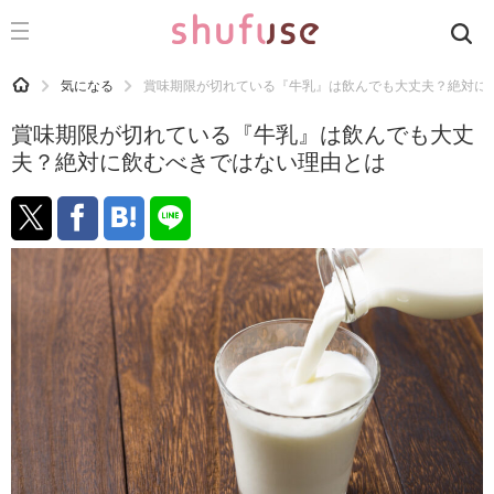
CATEGORY
記事カテゴリ
HOME
気になる
賞味期限が切れている『牛乳』は飲んでも大丈夫？絶対に
気になる
賞味期限が切れている『牛乳』は飲んでも大丈
運気
夫？絶対に飲むべきではない理由とは
洗濯
生活の知恵
お金
掃除
マナー
趣味
食材辞典
おすすめ