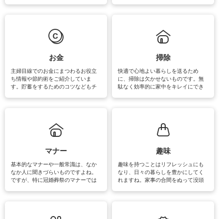
素材によっては、洗剤や洗い方を変
事が楽しくなったり便利になるでし
えなくてはいけません。梅雨の季節
ょう。日常のなかで、すぐに実践で
は部屋干しが多くなりニオイ対策も
きるおすすめの裏ワザをご紹介して
必要になりますね。カーテンやラグ
います。
マットなどの大きな洗濯物も、正し
い洗い方をすれば自宅で洗うことが
できます。洗濯に関するお役立ち情
報やお悩み解消のための情報をご紹
お金
掃除
介しています。
主婦目線でのお金にまつわるお役立
快適で心地よい暮らしを送るため
ち情報や節約術をご紹介していま
に、掃除は欠かせないものです。無
す。貯蓄をするためのコツなどもチ
駄なく効率的に家中をキレイにでき
ェックしてみて下さいね♪まだ実践し
るよう、場所ごとの掃除方法やコ
ていないものがあれば、ぜひ取り入
ツ、アイテムをご紹介しています。
れてみてはいかがでしょうか。
掃除が苦手、洗剤で手肌が荒れてし
まう、時間がない、など掃除に関す
るお悩みを解消できるお役立ち情報
がたくさんあります。
マナー
趣味
基本的なマナーや一般常識は、なか
趣味を持つことはリフレッシュにも
なか人に聞きづらいものですよね。
なり、日々の暮らしを豊かにしてく
ですが、特に冠婚葬祭のマナーでは
れますね。家事の合間をぬって没頭
失礼があってはいけませんので、失
できる時間は、忙しくしていても充
敗は避けたいところです。大人とし
実感が味わえます。特にガーデニン
て知っておきたいマナー全般のお役
グやハーブ栽培は人気があり、他に
立ち情報やお悩み解消情報をご紹介
も読書やカメラ、旅行など皆さんが