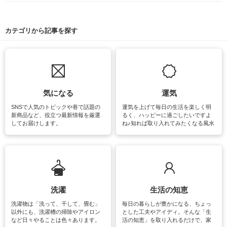
カテゴリから記事を探す
気になる
運気
SNSで人気のトピックや巷で話題の
運気を上げて毎日の生活を楽しく明
新商品など、役立つ最新情報を厳選
るく、ハッピーに過ごしたいですよ
してお届けします。
ね♪知れば取り入れてみたくなる風水
をはじめ、訪れたくなるパワースポ
ットや神社、お寺巡りなど運気をア
ップさせるための情報をご紹介して
います。
洗濯
生活の知恵
洗濯物は「洗って、干して、畳む」
毎日の暮らしが豊かになる、ちょっ
以外にも、洗濯槽の掃除やアイロン
とした工夫やアイディ。そんな「生
など日々やることは色々あります。
活の知恵」を取り入れるだけで、家