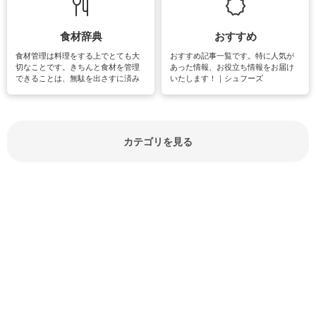
しています。
楽しめそうな趣味に関する情報をご
紹介しています。
食材辞典
おすすめ
食材管理は料理をする上でとても大
おすすめ記事一覧です。特に人気が
切なことです。きちんと食材を管理
あった情報、お役立ち情報をお届け
できることは、無駄を出さすに済み
いたします！｜シュフーズ
節約にもつながりますね。買う時の
見分け方や保存方法、下処理方法な
どが分かる食材辞典は大いに役立つ
でしょう。食材に関するお役立ち情
報やお悩み解消情報など盛りだくさ
カテゴリを見る
んにご紹介しています。