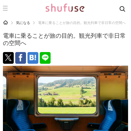
CATEGORY
記事カテゴリ
HOME
気になる
電車に乗ることが旅の目的。観光列車で非日常の空間へ
気になる
電車に乗ることが旅の目的。観光列車で非日常
運気
の空間へ
洗濯
生活の知恵
お金
掃除
マナー
趣味
食材辞典
おすすめ