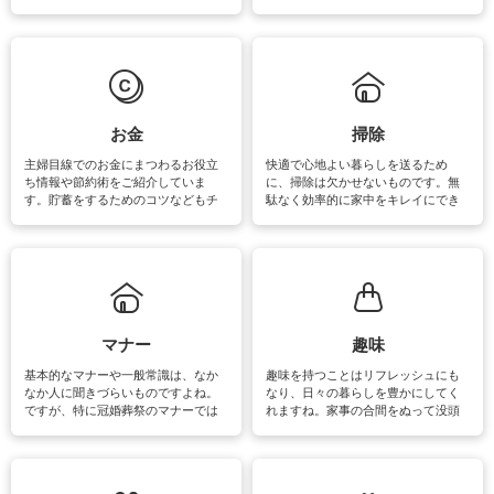
素材によっては、洗剤や洗い方を変
事が楽しくなったり便利になるでし
えなくてはいけません。梅雨の季節
ょう。日常のなかで、すぐに実践で
は部屋干しが多くなりニオイ対策も
きるおすすめの裏ワザをご紹介して
必要になりますね。カーテンやラグ
います。
マットなどの大きな洗濯物も、正し
い洗い方をすれば自宅で洗うことが
できます。洗濯に関するお役立ち情
報やお悩み解消のための情報をご紹
お金
掃除
介しています。
主婦目線でのお金にまつわるお役立
快適で心地よい暮らしを送るため
ち情報や節約術をご紹介していま
に、掃除は欠かせないものです。無
す。貯蓄をするためのコツなどもチ
駄なく効率的に家中をキレイにでき
ェックしてみて下さいね♪まだ実践し
るよう、場所ごとの掃除方法やコ
ていないものがあれば、ぜひ取り入
ツ、アイテムをご紹介しています。
れてみてはいかがでしょうか。
掃除が苦手、洗剤で手肌が荒れてし
まう、時間がない、など掃除に関す
るお悩みを解消できるお役立ち情報
がたくさんあります。
マナー
趣味
基本的なマナーや一般常識は、なか
趣味を持つことはリフレッシュにも
なか人に聞きづらいものですよね。
なり、日々の暮らしを豊かにしてく
ですが、特に冠婚葬祭のマナーでは
れますね。家事の合間をぬって没頭
失礼があってはいけませんので、失
できる時間は、忙しくしていても充
敗は避けたいところです。大人とし
実感が味わえます。特にガーデニン
て知っておきたいマナー全般のお役
グやハーブ栽培は人気があり、他に
立ち情報やお悩み解消情報をご紹介
も読書やカメラ、旅行など皆さんが