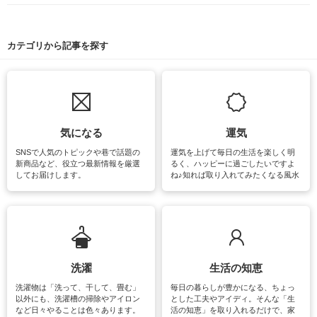
カテゴリから記事を探す
気になる
運気
SNSで人気のトピックや巷で話題の
運気を上げて毎日の生活を楽しく明
新商品など、役立つ最新情報を厳選
るく、ハッピーに過ごしたいですよ
してお届けします。
ね♪知れば取り入れてみたくなる風水
をはじめ、訪れたくなるパワースポ
ットや神社、お寺巡りなど運気をア
ップさせるための情報をご紹介して
います。
洗濯
生活の知恵
洗濯物は「洗って、干して、畳む」
毎日の暮らしが豊かになる、ちょっ
以外にも、洗濯槽の掃除やアイロン
とした工夫やアイディ。そんな「生
など日々やることは色々あります。
活の知恵」を取り入れるだけで、家