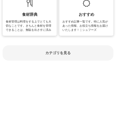
しています。
楽しめそうな趣味に関する情報をご
紹介しています。
食材辞典
おすすめ
食材管理は料理をする上でとても大
おすすめ記事一覧です。特に人気が
切なことです。きちんと食材を管理
あった情報、お役立ち情報をお届け
できることは、無駄を出さすに済み
いたします！｜シュフーズ
節約にもつながりますね。買う時の
見分け方や保存方法、下処理方法な
どが分かる食材辞典は大いに役立つ
でしょう。食材に関するお役立ち情
報やお悩み解消情報など盛りだくさ
カテゴリを見る
んにご紹介しています。