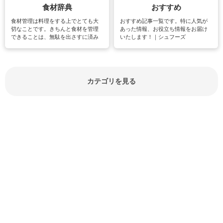
食材辞典
おすすめ
食材管理は料理をする上でとても大
おすすめ記事一覧です。特に人気が
切なことです。きちんと食材を管理
あった情報、お役立ち情報をお届け
できることは、無駄を出さすに済み
いたします！｜シュフーズ
節約にもつながりますね。買う時の
見分け方や保存方法、下処理方法な
どが分かる食材辞典は大いに役立つ
でしょう。食材に関するお役立ち情
報やお悩み解消情報など盛りだくさ
カテゴリを見る
んにご紹介しています。