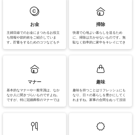
必要になりますね。カーテンやラグ
います。
マットなどの大きな洗濯物も、正し
い洗い方をすれば自宅で洗うことが
できます。洗濯に関するお役立ち情
報やお悩み解消のための情報をご紹
お金
掃除
介しています。
主婦目線でのお金にまつわるお役立
快適で心地よい暮らしを送るため
ち情報や節約術をご紹介していま
に、掃除は欠かせないものです。無
す。貯蓄をするためのコツなどもチ
駄なく効率的に家中をキレイにでき
ェックしてみて下さいね♪まだ実践し
るよう、場所ごとの掃除方法やコ
ていないものがあれば、ぜひ取り入
ツ、アイテムをご紹介しています。
れてみてはいかがでしょうか。
掃除が苦手、洗剤で手肌が荒れてし
まう、時間がない、など掃除に関す
るお悩みを解消できるお役立ち情報
がたくさんあります。
マナー
趣味
基本的なマナーや一般常識は、なか
趣味を持つことはリフレッシュにも
なか人に聞きづらいものですよね。
なり、日々の暮らしを豊かにしてく
ですが、特に冠婚葬祭のマナーでは
れますね。家事の合間をぬって没頭
失礼があってはいけませんので、失
できる時間は、忙しくしていても充
敗は避けたいところです。大人とし
実感が味わえます。特にガーデニン
て知っておきたいマナー全般のお役
グやハーブ栽培は人気があり、他に
立ち情報やお悩み解消情報をご紹介
も読書やカメラ、旅行など皆さんが
しています。
楽しめそうな趣味に関する情報をご
紹介しています。