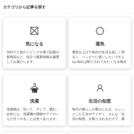
カテゴリから記事を探す
気になる
運気
SNSで人気のトピックや巷で話題の
運気を上げて毎日の生活を楽しく明
新商品など、役立つ最新情報を厳選
るく、ハッピーに過ごしたいですよ
してお届けします。
ね♪知れば取り入れてみたくなる風水
をはじめ、訪れたくなるパワースポ
ットや神社、お寺巡りなど運気をア
ップさせるための情報をご紹介して
います。
洗濯
生活の知恵
洗濯物は「洗って、干して、畳む」
毎日の暮らしが豊かになる、ちょっ
以外にも、洗濯槽の掃除やアイロン
とした工夫やアイディ。そんな「生
など日々やることは色々あります。
活の知恵」を取り入れるだけで、家
素材によっては、洗剤や洗い方を変
事が楽しくなったり便利になるでし
えなくてはいけません。梅雨の季節
ょう。日常のなかで、すぐに実践で
は部屋干しが多くなりニオイ対策も
きるおすすめの裏ワザをご紹介して