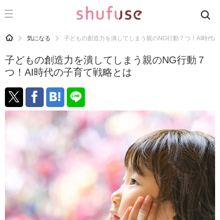
CATEGORY
記事カテゴリ
HOME
気になる
子どもの創造力を潰してしまう親のNG行動７つ！AI時代
気になる
子どもの創造力を潰してしまう親のNG行動７
運気
つ！AI時代の子育て戦略とは
洗濯
生活の知恵
お金
掃除
マナー
趣味
食材辞典
おすすめ