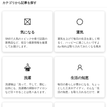
カテゴリから記事を探す
気になる
運気
SNSで人気のトピックや巷で話題の
運気を上げて毎日の生活を楽しく明
新商品など、役立つ最新情報を厳選
るく、ハッピーに過ごしたいですよ
してお届けします。
ね♪知れば取り入れてみたくなる風水
をはじめ、訪れたくなるパワースポ
ットや神社、お寺巡りなど運気をア
ップさせるための情報をご紹介して
います。
洗濯
生活の知恵
洗濯物は「洗って、干して、畳む」
毎日の暮らしが豊かになる、ちょっ
以外にも、洗濯槽の掃除やアイロン
とした工夫やアイディ。そんな「生
など日々やることは色々あります。
活の知恵」を取り入れるだけで、家
素材によっては、洗剤や洗い方を変
事が楽しくなったり便利になるでし
えなくてはいけません。梅雨の季節
ょう。日常のなかで、すぐに実践で
は部屋干しが多くなりニオイ対策も
きるおすすめの裏ワザをご紹介して