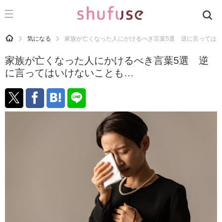
CATEGORY
記事カテゴリ
HOME
気になる
家族が亡くなった人にかけるべき言葉5選 逆に言っては
気になる
家族が亡くなった人にかけるべき言葉5選 逆
運気
に言ってはいけないことも…
洗濯
生活の知恵
お金
掃除
マナー
趣味
食材辞典
おすすめ