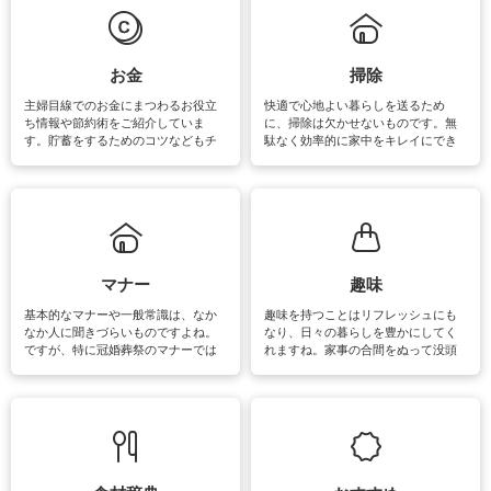
必要になりますね。カーテンやラグ
います。
マットなどの大きな洗濯物も、正し
い洗い方をすれば自宅で洗うことが
できます。洗濯に関するお役立ち情
報やお悩み解消のための情報をご紹
お金
掃除
介しています。
主婦目線でのお金にまつわるお役立
快適で心地よい暮らしを送るため
ち情報や節約術をご紹介していま
に、掃除は欠かせないものです。無
す。貯蓄をするためのコツなどもチ
駄なく効率的に家中をキレイにでき
ェックしてみて下さいね♪まだ実践し
るよう、場所ごとの掃除方法やコ
ていないものがあれば、ぜひ取り入
ツ、アイテムをご紹介しています。
れてみてはいかがでしょうか。
掃除が苦手、洗剤で手肌が荒れてし
まう、時間がない、など掃除に関す
るお悩みを解消できるお役立ち情報
がたくさんあります。
マナー
趣味
基本的なマナーや一般常識は、なか
趣味を持つことはリフレッシュにも
なか人に聞きづらいものですよね。
なり、日々の暮らしを豊かにしてく
ですが、特に冠婚葬祭のマナーでは
れますね。家事の合間をぬって没頭
失礼があってはいけませんので、失
できる時間は、忙しくしていても充
敗は避けたいところです。大人とし
実感が味わえます。特にガーデニン
て知っておきたいマナー全般のお役
グやハーブ栽培は人気があり、他に
立ち情報やお悩み解消情報をご紹介
も読書やカメラ、旅行など皆さんが
しています。
楽しめそうな趣味に関する情報をご
紹介しています。