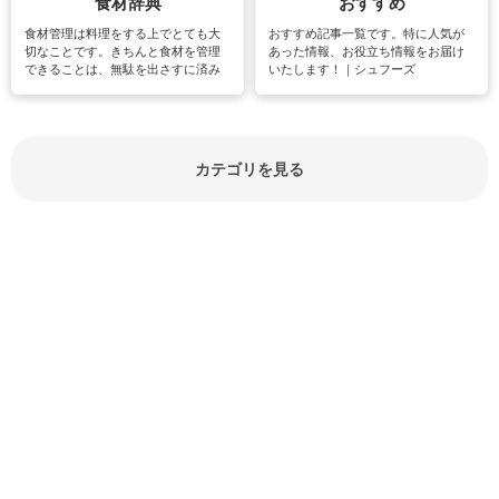
食材辞典
おすすめ
食材管理は料理をする上でとても大
おすすめ記事一覧です。特に人気が
切なことです。きちんと食材を管理
あった情報、お役立ち情報をお届け
できることは、無駄を出さすに済み
いたします！｜シュフーズ
節約にもつながりますね。買う時の
見分け方や保存方法、下処理方法な
どが分かる食材辞典は大いに役立つ
でしょう。食材に関するお役立ち情
報やお悩み解消情報など盛りだくさ
カテゴリを見る
んにご紹介しています。