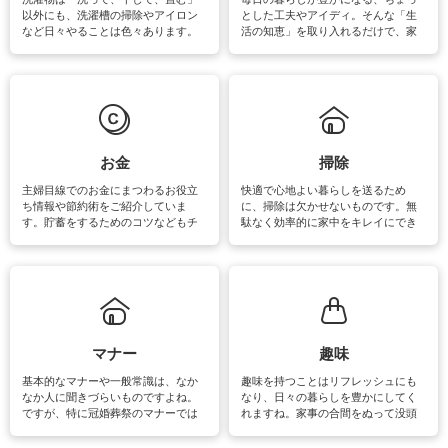
以外にも、洗濯槽の掃除やアイロン
とした工夫やアイディ。そんな「生
など日々やることは色々あります。
活の知恵」を取り入れるだけで、家
素材によっては、洗剤や洗い方を変
事が楽しくなったり便利になるでし
えなくてはいけません。梅雨の季節
ょう。日常のなかで、すぐに実践で
は部屋干しが多くなりニオイ対策も
きるおすすめの裏ワザをご紹介して
必要になりますね。カーテンやラグ
います。
マットなどの大きな洗濯物も、正し
い洗い方をすれば自宅で洗うことが
できます。洗濯に関するお役立ち情
報やお悩み解消のための情報をご紹
お金
掃除
介しています。
主婦目線でのお金にまつわるお役立
快適で心地よい暮らしを送るため
ち情報や節約術をご紹介していま
に、掃除は欠かせないものです。無
す。貯蓄をするためのコツなどもチ
駄なく効率的に家中をキレイにでき
ェックしてみて下さいね♪まだ実践し
るよう、場所ごとの掃除方法やコ
ていないものがあれば、ぜひ取り入
ツ、アイテムをご紹介しています。
れてみてはいかがでしょうか。
掃除が苦手、洗剤で手肌が荒れてし
まう、時間がない、など掃除に関す
るお悩みを解消できるお役立ち情報
がたくさんあります。
マナー
趣味
基本的なマナーや一般常識は、なか
趣味を持つことはリフレッシュにも
なか人に聞きづらいものですよね。
なり、日々の暮らしを豊かにしてく
ですが、特に冠婚葬祭のマナーでは
れますね。家事の合間をぬって没頭
失礼があってはいけませんので、失
できる時間は、忙しくしていても充
敗は避けたいところです。大人とし
実感が味わえます。特にガーデニン