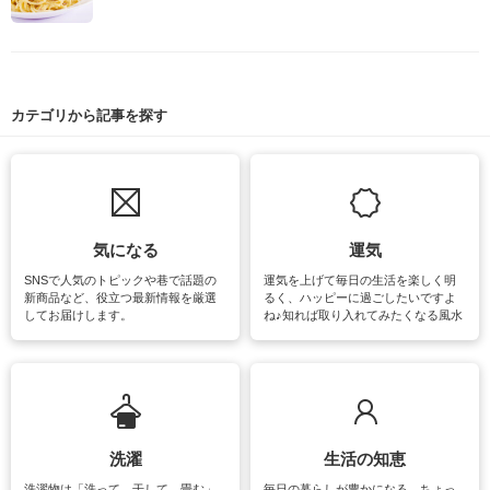
カテゴリから記事を探す
気になる
運気
SNSで人気のトピックや巷で話題の
運気を上げて毎日の生活を楽しく明
新商品など、役立つ最新情報を厳選
るく、ハッピーに過ごしたいですよ
してお届けします。
ね♪知れば取り入れてみたくなる風水
をはじめ、訪れたくなるパワースポ
ットや神社、お寺巡りなど運気をア
ップさせるための情報をご紹介して
います。
洗濯
生活の知恵
洗濯物は「洗って、干して、畳む」
毎日の暮らしが豊かになる、ちょっ