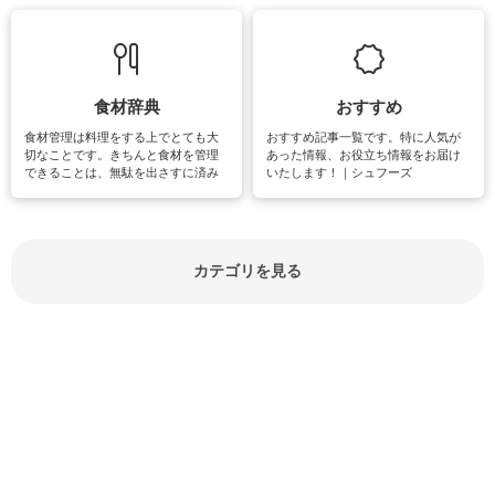
て知っておきたいマナー全般のお役
グやハーブ栽培は人気があり、他に
立ち情報やお悩み解消情報をご紹介
も読書やカメラ、旅行など皆さんが
しています。
楽しめそうな趣味に関する情報をご
紹介しています。
食材辞典
おすすめ
食材管理は料理をする上でとても大
おすすめ記事一覧です。特に人気が
切なことです。きちんと食材を管理
あった情報、お役立ち情報をお届け
できることは、無駄を出さすに済み
いたします！｜シュフーズ
節約にもつながりますね。買う時の
見分け方や保存方法、下処理方法な
どが分かる食材辞典は大いに役立つ
でしょう。食材に関するお役立ち情
報やお悩み解消情報など盛りだくさ
カテゴリを見る
んにご紹介しています。