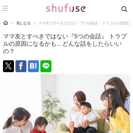
CATEGORY
記事カテゴリ
HOME
気になる
ママ友とすべきではない『5つの会話』 トラブルの原因に
気になる
ママ友とすべきではない『5つの会話』 トラブ
運気
ルの原因になるかも…どんな話をしたらいい
の？
洗濯
生活の知恵
お金
掃除
マナー
趣味
食材辞典
おすすめ