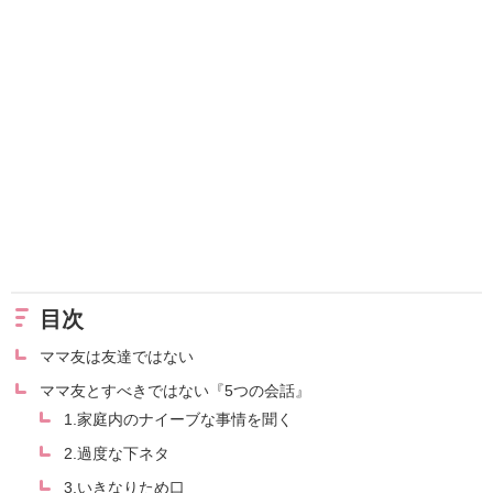
目次
ママ友は友達ではない
ママ友とすべきではない『5つの会話』
1.家庭内のナイーブな事情を聞く
2.過度な下ネタ
3.いきなりため口