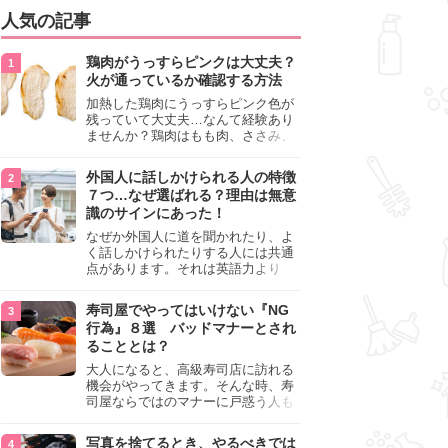
人気の記事
鶏肉がうっすらピンクは大丈夫？
火が通っているか確認する方法
加熱した鶏肉にうっすらピンク色が
残っていて大丈夫…なんて経験あり
ませんか？鶏肉はもも肉、ささみ、
手羽元など各部位によって食感や味
わいが異なり、いろいろと楽しめる
外国人に話しかけられる人の特徴
料理ですが、鶏肉は加熱した後でも
７つ…なぜ選ばれる？理由は無意
うっすらピンク色の部分が大丈夫な
識のサインにあった！
のと気になるときがあります。この
記事では生焼けか火が通っているの
なぜか外国人に道を聞かれたり、よ
かを確認する方法や、鶏肉を調理す
く話しかけられたりする人には共通
るときの注意点を紹介しますので、
点があります。それは英語力より
参考にしてみてくださいね。
も、無意識に発信している「話しか
けても大丈夫」というサインが関係
寿司屋でやってはいけない『NG
しています。よく選ばれる人の特徴
行為』８選 バッドマナーとされ
や、英語が苦手でも焦らない対処
ることとは？
法、自分を守るための注意点を詳し
く解説します。
大人になると、高級寿司店に訪れる
機会がやってきます。そんな時、寿
司屋ならではのマナーに戸惑う人も
少なくありません。本記事では、あ
らためて寿司屋でやってはいけない
写真を捨てるとき、やるべきでは