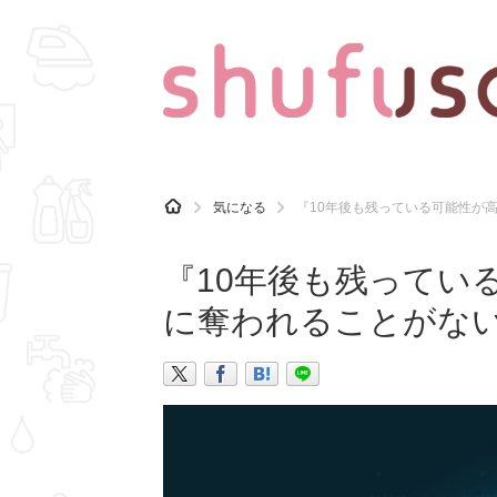
CATEGORY
記事カテゴリ
H
気になる
『10年後も残っている可能性が高
O
気になる
運気
M
E
『10年後も残ってい
マナー
趣味
に奪われることがな