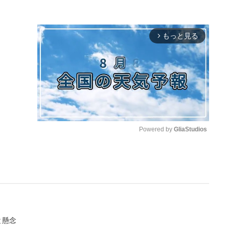
もっと見る
arrow_forward_ios
Powered by 
GliaStudios
M
u
t
e
と懸念