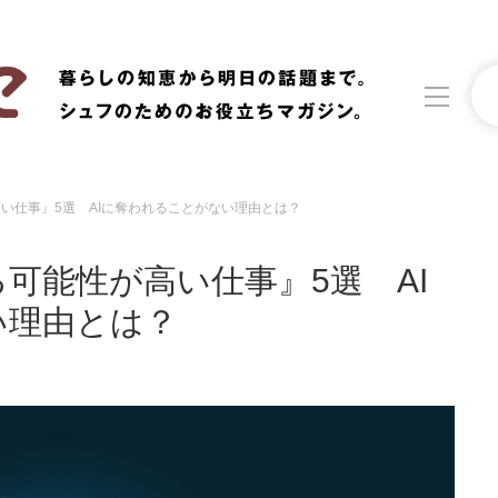
い仕事』5選 AIに奪われることがない理由とは？
洗濯
生活の知恵
る可能性が高い仕事』5選 AI
食材辞典
おすすめ
い理由とは？