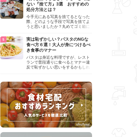
『NG行為』をチェックしましょう。
ない『捨て方』3選 おすすめの
処分方法とは？
今手元にある写真を捨てるとなった
際、どのような手段で写真を捨てよ
うと思いましたか？丸めてゴミ箱に
入れようと思った人は、要注意！写
真は個人情報が詰まっているので、
実は恥ずかしい？パスタのNGな
ただ丸めただけの状態で捨ててしま
食べ方６選！大人が身につけるべ
うのは危険です。写真にすべきでは
き食事のマナー
ない捨て方をまとめているので、ぜ
ひチェックしておきましょう。
パスタは身近な料理ですが、レスト
ランで普段通りに食べるとマナー違
反で恥ずかしい思いをするかもしれ
ません。スプーンの使用やすする音
など、日本人がやりがちな癖を把握
して、正しい食べ方を確認しましょ
う。大人の嗜みとして知っておきた
い新常識を解説します。